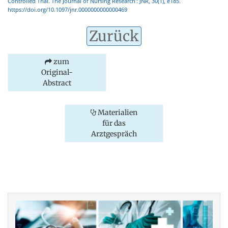
Controlled Trial. The Journal of Nursing Research : JNR, 30(1), e185.
https://doi.org/10.1097/jnr.0000000000000469
Zurück
zum
Original-
Abstract
Materialien
für das
Arztgespräch