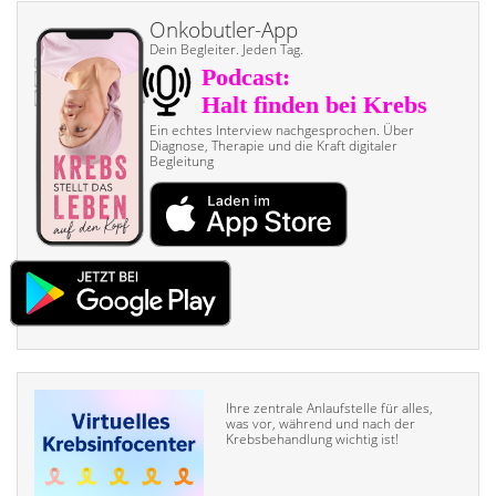
Onkobutler-App
Dein Begleiter. Jeden Tag.
Ein echtes Interview nach­gesprochen. Über
Diagnose, Therapie und die Kraft digitaler
Begleitung
Ihre zentrale Anlaufstelle für alles,
was vor, während und nach der
Krebsbehandlung wichtig ist!