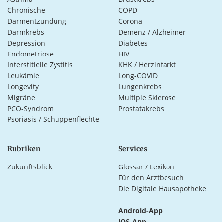
Chronische
COPD
Darmentzündung
Corona
Darmkrebs
Demenz / Alzheimer
Depression
Diabetes
Endometriose
HIV
Interstitielle Zystitis
KHK / Herzinfarkt
Leukämie
Long-COVID
Longevity
Lungenkrebs
Migräne
Multiple Sklerose
PCO-Syndrom
Prostatakrebs
Psoriasis / Schuppenflechte
Rubriken
Services
Zukunftsblick
Glossar / Lexikon
Für den Arztbesuch
Die Digitale Hausapotheke
Android-App
iOS-App