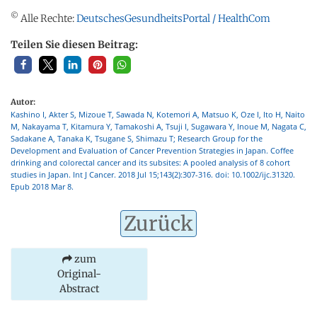
©
Alle Rechte:
DeutschesGesundheitsPortal / HealthCom
Teilen Sie diesen Beitrag:
Autor:
Kashino I, Akter S, Mizoue T, Sawada N, Kotemori A, Matsuo K, Oze I, Ito H, Naito
M, Nakayama T, Kitamura Y, Tamakoshi A, Tsuji I, Sugawara Y, Inoue M, Nagata C,
Sadakane A, Tanaka K, Tsugane S, Shimazu T; Research Group for the
Development and Evaluation of Cancer Prevention Strategies in Japan. Coffee
drinking and colorectal cancer and its subsites: A pooled analysis of 8 cohort
studies in Japan. Int J Cancer. 2018 Jul 15;143(2):307-316. doi: 10.1002/ijc.31320.
Epub 2018 Mar 8.
Zurück
zum
Original-
Abstract