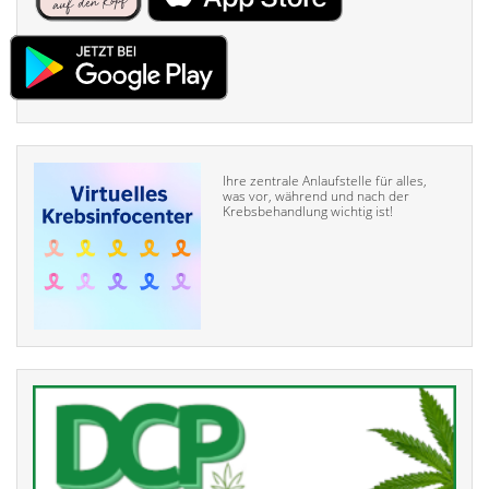
Ihre zentrale Anlaufstelle für alles,
was vor, während und nach der
Krebsbehandlung wichtig ist!