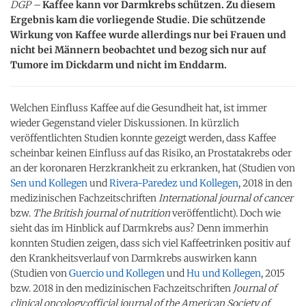
DGP –
Kaffee kann vor Darmkrebs schützen. Zu diesem
Ergebnis kam die vorliegende Studie. Die schützende
Wirkung von Kaffee wurde allerdings nur bei Frauen und
nicht bei Männern beobachtet und bezog sich nur auf
Tumore im Dickdarm und nicht im Enddarm.
Welchen Einfluss Kaffee auf die Gesundheit hat, ist immer
wieder Gegenstand vieler Diskussionen. In kürzlich
veröffentlichten Studien konnte gezeigt werden, dass Kaffee
scheinbar keinen Einfluss auf das Risiko, an Prostatakrebs oder
an der koronaren Herzkrankheit zu erkranken, hat (Studien von
Sen und Kollegen
und
Rivera-Paredez und Kollegen
, 2018 in den
medizinischen Fachzeitschriften
International journal of cancer
bzw.
The British journal of nutrition
veröffentlicht). Doch wie
sieht das im Hinblick auf Darmkrebs aus? Denn immerhin
konnten Studien zeigen, dass sich viel Kaffeetrinken positiv auf
den Krankheitsverlauf von Darmkrebs auswirken kann
(Studien von
Guercio und Kollegen
und
Hu und Kollegen
, 2015
bzw. 2018 in den medizinischen Fachzeitschriften
Journal of
clinical oncology:official journal of the American Society of