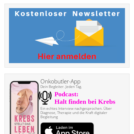
Onkobutler-App
Dein Begleiter. Jeden Tag.
Ein echtes Interview nach­gesprochen. Über
Diagnose, Therapie und die Kraft digitaler
Begleitung