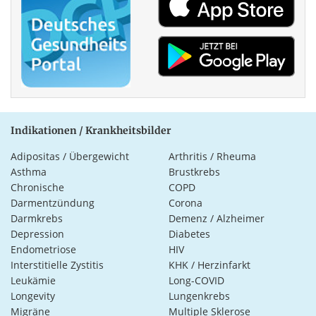
Indikationen / Krankheitsbilder
Adipositas / Übergewicht
Arthritis / Rheuma
Asthma
Brustkrebs
Chronische
COPD
Darmentzündung
Corona
Darmkrebs
Demenz / Alzheimer
Depression
Diabetes
Endometriose
HIV
Interstitielle Zystitis
KHK / Herzinfarkt
Leukämie
Long-COVID
Longevity
Lungenkrebs
Migräne
Multiple Sklerose