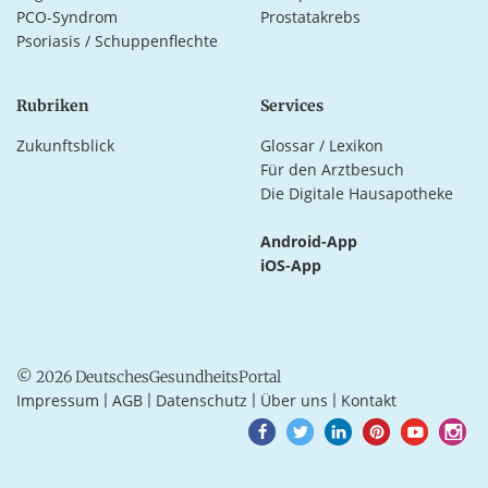
PCO-Syndrom
Prostatakrebs
Psoriasis / Schuppenflechte
Rubriken
Services
Zukunftsblick
Glossar / Lexikon
Für den Arztbesuch
Die Digitale Hausapotheke
Android-App
iOS-App
© 2026 DeutschesGesundheitsPortal
Impressum
AGB
Datenschutz
Über uns
Kontakt
|
|
|
|
Goto
Goto
Goto
Goto
Goto
Goto
Facebook
Twitter
LinkedIn
Pinterest
Youtube
Instagra