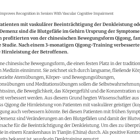
Improves Recognition in Seniors With Vascular Cognitive Impairment
Patienten mit vaskulärer Beeinträchtigung der Denkleistung od
 Demenz sind die Blutgefäße im Gehirn Ursprung der Symptome.
n profitierten von der chinesischen Bewegungsform Qigong, fan
e Studie. Nach einem 3-monatigen Qigong-Training verbesserte
 Hirnleistung der Betroffenen.
ine chinesische Bewegungsform, die einen festen Platz in der tradition
n Medizin einnimmt. Sie zeichnet sich durch langsame, fließende K
gezielte Atemübungen, Körper- und Bewegungsübungen,
onsübungen und Meditationsübungen sollen die Selbstwahrnehmung
tssinn, die Beweglichkeit, das Körpergefühl und die Konzentration 
it verbessert werden. Aus diesem Grund hegten Wissenschaftler aus
ss Qigong die Hirnleistung von Patienten mit vaskulärer geistiger (ko
igung auch verbessern könnte. Bei diesen Patienten mit frühen Sym
Demenz sind Veränderungen an den Blutgefäßen und damit der Blutv
sache für die Beeinträchtigung der Denkleistung. Um dies zu überpr
die in einem Krankenhaus in Tianjin (China) durch. Als positive Kontro
its bekannt ist, wurde ein Denktraining genutzt.