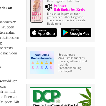
Dein Begleiter. Jeden Tag.
eder an
Ein echtes Interview nach­
gesprochen. Über Diagnose,
Therapie und die Kraft digitaler
g nahmen an
Begleitung
ne Gruppen
rten, nahm
m stattdessen
ng
ne Tests
nd nach den
Ihre zentrale
Anlaufstelle für alles,
was vor, während und
nach der
r
Krebsbehandlung
wichtig ist!
n sowohl von
eider
ich nämlich
me lösen zu
 Gruppen. Mit