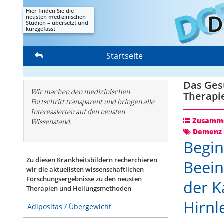
Hier finden Sie die
neusten medizinischen
Studien – übersetzt und
kurzgefasst
Startseite
Das Gesu
Wir machen den medizinischen
Therapi
Fortschritt transparent und bringen alle
Interessierten auf den neusten
Zusamme
Wissenstand.
Demenz 
Begi
Zu diesen Krankheitsbildern recherchieren
Beein
wir die aktuellsten wissenschaftlichen
Forschungs­ergebnisse zu den neusten
der K
Therapien und Heilungsmethoden
Hirnl
Adipositas / Übergewicht