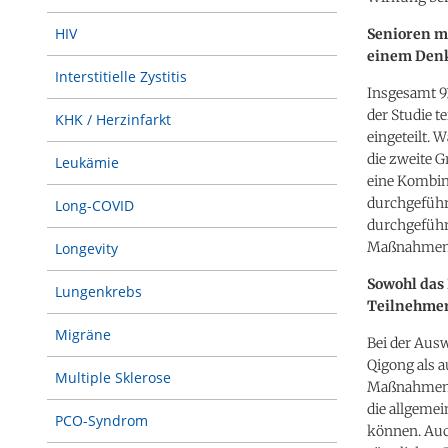
HIV
Senioren m
einem Denk
Interstitielle Zystitis
Insgesamt 9
der Studie t
KHK / Herzinfarkt
eingeteilt.
die zweite G
Leukämie
eine Kombin
durchgeführ
Long-COVID
durchgeführt
Maßnahmen m
Longevity
Sowohl das 
Lungenkrebs
Teilnehme
Migräne
Bei der Ausw
Qigong als 
Multiple Sklerose
Maßnahmen p
die allgemei
PCO-Syndrom
können. Auch