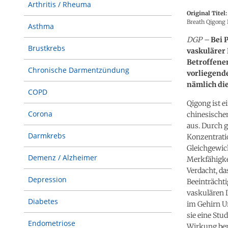
Arthritis / Rheuma
Original Titel:
Breath Qigong 
Asthma
DGP –
Bei 
Brustkrebs
vaskulärer
Betroffene
Chronische Darmentzündung
vorliegend
nämlich die
COPD
Qigong ist e
Corona
chinesische
aus. Durch 
Darmkrebs
Konzentrati
Gleichgewich
Demenz / Alzheimer
Merkfähigke
Verdacht, da
Depression
Beeinträcht
vaskulären 
Diabetes
im Gehirn Ur
sie eine Stu
Endometriose
Wirkung bere