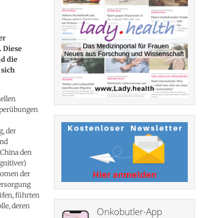
er
 Diese
d die
 sich
ellen
örperübungen
, der
und
 China den
gnitiver)
ptomen der
ersorgung
üfen, führten
lle, deren
Onkobutler-App