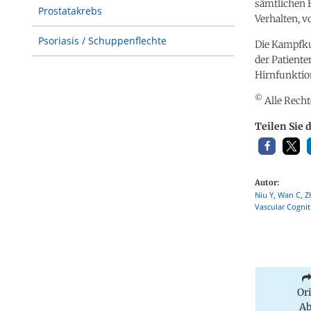
sämtlichen 
Prostatakrebs
Verhalten, 
Psoriasis / Schuppenflechte
Die Kampfkun
der Patient
Hirnfunktio
©
Alle Recht
Teilen Sie 
Autor:
Niu Y, Wan C, Z
Vascular Cognit
Or
Ab