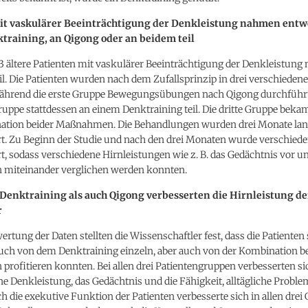
it vaskulärer Beeinträchtigung der Denkleistung nahmen entw
training, an Qigong oder an beidem teil
3 ältere Patienten mit vaskulärer Beeinträchtigung der Denkleistun
eil. Die Patienten wurden nach dem Zufallsprinzip in drei verschiede
 Während die erste Gruppe Bewegungsübungen nach Qigong durchfüh
ruppe stattdessen an einem Denktraining teil. Die dritte Gruppe beka
ation beider Maßnahmen. Die Behandlungen wurden drei Monate la
t. Zu Beginn der Studie und nach den drei Monaten wurde verschiede
, sodass verschiedene Hirnleistungen wie z. B. das Gedächtnis vor u
iteinander verglichen werden konnten.
Denktraining als auch Qigong verbesserten die Hirnleistung de
r
ertung der Daten stellten die Wissenschaftler fest, dass die Patiente
auch von dem Denktraining einzeln, aber auch von der Kombination b
rofitieren konnten. Bei allen drei Patientengruppen verbesserten s
ne Denkleistung, das Gedächtnis und die Fähigkeit, alltägliche Proble
 die exekutive Funktion der Patienten verbesserte sich in allen drei