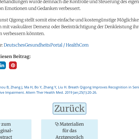
Behandlungen wurde demnach die Kontrolle und Steuerung des eige
von Emotionen und Gedanken verbessert.
st Qigong stellt somit eine einfache und kostengünstige Möglichkeit
en mit vaskulärer Demenz oder Beeinträchtigung der Denkleistung ihr
n verbessern könnten.
e:
DeutschesGesundheitsPortal / HealthCom
diesen Beitrag:
hou B, Zhang J, Ma H, Bo Y, Zhang Y, Liu H. Breath Qigong Improves Recognition in Sen
ive Impairment. Altern Ther Health Med. 2019 Jan;25(1):20-26.
Zurück
zum
Materialien
iginal-
für das
stract
Arztgespräch