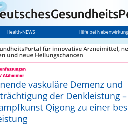
Health-NEWS
Hilfe bei Nebenwirkun
ndheitsPortal für innovative Arzneimittel, n
en und neue Heilungschancen
nfassungen
/ Alzheimer
nnende vaskuläre Demenz und
trächtigung der Denkleistung –
ampfkunst Qigong zu einer be
eistung