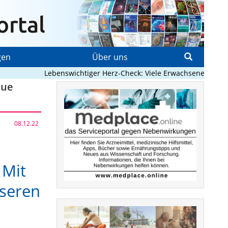
gen
Über uns
Lebenswichtiger Herz-Check: Viele Erwachsene mit angeb
eue
08.12.22
 Mit
sseren