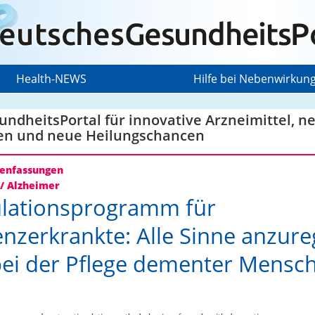
Health-NEWS
Hilfe bei Nebenwirkun
ndheitsPortal für innovative Arzneimittel, n
en und neue Heilungschancen
nfassungen
/ Alzheimer
lationsprogramm für
zerkrankte: Alle Sinne anzur
 bei der Pflege dementer Mensc