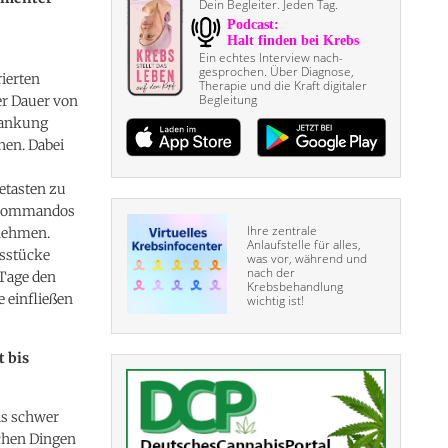
Dein Begleiter. Jeden Tag.
Ein echtes Interview nach­
gesprochen. Über Diagnose,
ierten
Therapie und die Kraft digitaler
Begleitung
er Dauer von
rankung
hen. Dabei
etasten zu
e Kommandos
Ihre zentrale
unehmen.
Anlaufstelle für alles,
gsstücke
was vor, während und
nach der
 Tage den
Krebsbehandlung
 einfließen
wichtig ist!
 bis
is schwer
ichen Dingen