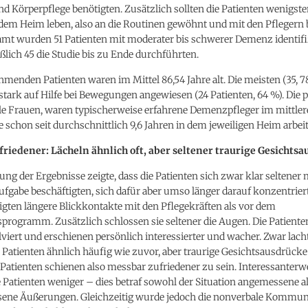
d Körperpflege benötigten. Zusätzlich sollten die Patienten wenigsten
dem Heim leben, also an die Routinen gewöhnt und mit den Pflegern
amt wurden 51 Patienten mit moderater bis schwerer Demenz identifiz
ßlich 45 die Studie bis zu Ende durchführten.
ehmenden Patienten waren im Mittel 86,54 Jahre alt. Die meisten (35, 
tark auf Hilfe bei Bewegungen angewiesen (24 Patienten, 64 %). Die 
le Frauen, waren typischerweise erfahrene Demenzpfleger im mittler
ie schon seit durchschnittlich 9,6 Jahren in dem jeweiligen Heim arbei
riedener: Lächeln ähnlich oft, aber seltener traurige Gesichts
ng der Ergebnisse zeigte, dass die Patienten sich zwar klar seltener 
ufgabe beschäftigten, sich dafür aber umso länger darauf konzentrier
igten längere Blickkontakte mit den Pflegekräften als vor dem
programm. Zusätzlich schlossen sie seltener die Augen. Die Patiente
lviert und erschienen persönlich interessierter und wacher. Zwar lach
e Patienten ähnlich häufig wie zuvor, aber traurige Gesichtsausdrück
e Patienten schienen also messbar zufriedener zu sein. Interessanterw
 Patienten weniger – dies betraf sowohl der Situation angemessene a
ne Äußerungen. Gleichzeitig wurde jedoch die nonverbale Kommun