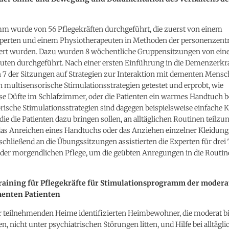
m wurde von 56 Pflegekräften durchgeführt, die zuerst von einem
perten und einem Physiotherapeuten in Methoden der personenzentr
niert wurden. Dazu wurden 8 wöchentliche Gruppensitzungen von ein
uten durchgeführt. Nach einer ersten Einführung in die Demenzerk
 7 der Sitzungen auf Strategien zur Interaktion mit dementen Mensc
multisensorische Stimulationsstrategien getestet und erprobt, wie
ise Düfte im Schlafzimmer, oder die Patienten ein warmes Handtuch b
orische Stimulationsstrategien sind dagegen beispielsweise einfach
die die Patienten dazu bringen sollen, an alltäglichen Routinen teilz
as Anreichen eines Handtuchs oder das Anziehen einzelner Kleidun
chließend an die Übungssitzungen assistierten die Experten für drei
 der morgendlichen Pflege, um die geübten Anregungen in die Routine
raining für Pflegekräfte für Stimulationsprogramm der moderat
enten Patienten
er teilnehmenden Heime identifizierten Heimbewohner, die moderat b
, nicht unter psychiatrischen Störungen litten, und Hilfe bei alltägl