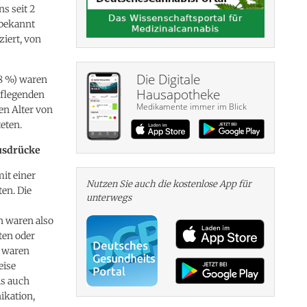
s seit 2
 bekannt
iert, von
Die Digitale
78 %) waren
Hausapotheke
pflegenden
Medikamente immer im Blick
en Alter von
teten.
ausdrücke
mit einer
Nutzen Sie auch die kosten­lose App für
ten. Die
unterwegs
n waren also
ten oder
e waren
eise
ls auch
ikation,