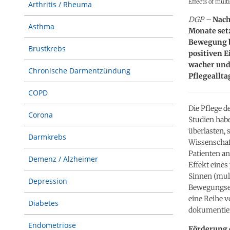
Effects of mult
Arthritis / Rheuma
DGP –
Nach
Asthma
Monate set
Bewegung b
Brustkrebs
positiven E
wacher und
Chronische Darmentzündung
Pflegeallta
COPD
Die Pflege d
Corona
Studien habe
überlasten, 
Darmkrebs
Wissenschaf
Patienten an
Demenz / Alzheimer
Effekt eine
Sinnen (mult
Depression
Bewegungsel
eine Reihe 
Diabetes
dokumentier
Endometriose
Förderung 