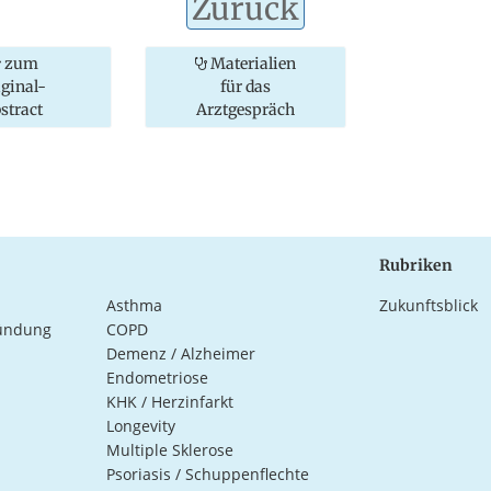
Zurück
zum
Materialien
iginal-
für das
stract
Arztgespräch
Rubriken
Asthma
Zukunftsblick
ündung
COPD
Demenz / Alzheimer
Endometriose
KHK / Herzinfarkt
Longevity
Multiple Sklerose
Psoriasis / Schuppenflechte