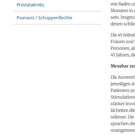
wie Baden un
Prostatakrebs
Monaten in 
sein. Insges
Psoriasis / Schuppenflechte
denen schlie
Die 45 teiln
Frauen und s
Personen, al
45 Jahren, d
Messbar zuf
Die Auswertu
jeweiligen A
Patienten ze
Stimulations
stärker invo
lächelten di
seltener. Di
sprachen die
unangemesse