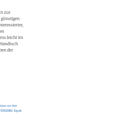
mm zur
 günstigen
teressierter,
tes
ms leicht im
e Handtuch
ben der
ation on the
215592080. Epub