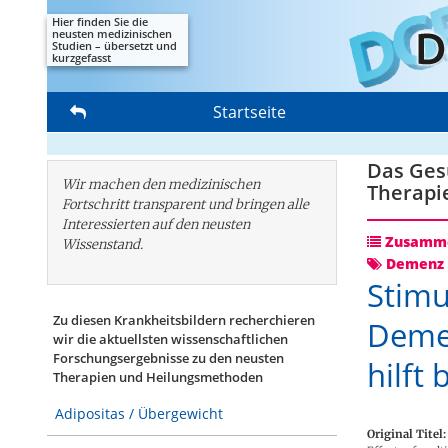
Hier finden Sie die
neusten medizinischen
Studien – übersetzt und
kurzgefasst
Startseite
Das Gesu
Wir machen den medizinischen
Therapi
Fortschritt transparent und bringen alle
Interessierten auf den neusten
Zusamme
Wissenstand.
Demenz 
Stimu
Zu diesen Krankheitsbildern recherchieren
Demen
wir die aktuellsten wissenschaftlichen
Forschungs­ergebnisse zu den neusten
hilft
Therapien und Heilungsmethoden
Adipositas / Übergewicht
Original Titel: