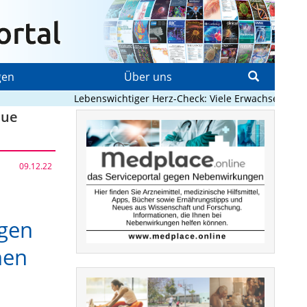
gen
Über uns
Lebenswichtiger Herz-Check: Viele Erwachsene mit ang
eue
09.12.22
egen
hen