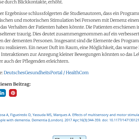
se durch Blickkontakte, erhöht.
er Ergebnisse schlussfolgerten die Studienautoren, dass ein Progra
ischen und motorischen Stimulation bei Personen mit Demenz einen
 das Verhalten der Patienten haben könnte. Die Patienten erschienen in
seltener traurig. Dies deutet zusammengenommen auf ein verbesser
n der dementen Personen. Insgesamt sind die Elemente des Program
 zu realisieren. Ein neuer Duft im Raum, eine Möglichkeit, das warm
, Interaktionen zur Anregung kleiner Bewegungen könnten so das Le
r auch der Pflegenden erleichtern.
e:
DeutschesGesundheitsPortal / HealthCom
diesen Beitrag:
osa A, Figueiredo D, Yassuda MS, Marques A. Effects of multisensory and motor stimul
ople with dementia. Dementia (London). 2017 Apr;16(3):344-359. doi: 10.1177/1471301