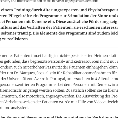
isensory and motor stimulation on the behavior of people with dementia
 einem Training durch Alterungsexperten und Physiotherapeut
zten Pflegekräfte ein Programm zur Stimulation der Sinne und 
ei Personen mit Demenz ein. Diese zusätzliche Förderung zeig
influss auf das Verhalten der Patienten: sie erschienen interessi
 seltener traurig. Die Elemente des Programms sind zudem leic
g zu realisieren.
ementer Patienten findet häufig in nicht-spezialisierten Heimen statt.
n gefunden, dass begrenzte Personal- und Zeitressourcen nicht nur d
sondern auch mit erhöhter Passivität der Patienten einhergehen könn
tler um Dr. Marques, Spezialistin für Rehabilitationsmaßnahmen fü
 der Universität von Aveiro in Portugal, untersuchten in 4 Altershei
s personenzentrierten Programms, bei dem Personen mit Demenz in al
isensorisch) angeregt werden sollten. Zusätzlich sollten sie zu klein
ementen, also motorisch, angeregt werden. Die Auswirkung des Pr
von Verhaltensweisen der Patienten wurde mit Hilfe von Videoaufzei
t und analysiert.
der Sinne und Bewegung und Dokumentation des Verhaltens d