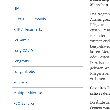
Menschen
HIV
Das Program
Interstitielle Zystitis
Alterungsex
Pflege trai
KHK / Herzinfarkt
etwa 90 Min
fokussierten
Leukämie
wurden auch 
beispielswe
Long-COVID
lassen. Mot
oder Gesten 
Longevity
Dazu kann d
gehören. Ans
Lungenkrebs
Pflegern bei
zu lassen.
Migräne
Gezieltes T
Multiple Sklerose
schwer dem
Die Ärzte d
PCO-Syndrom
dement waren