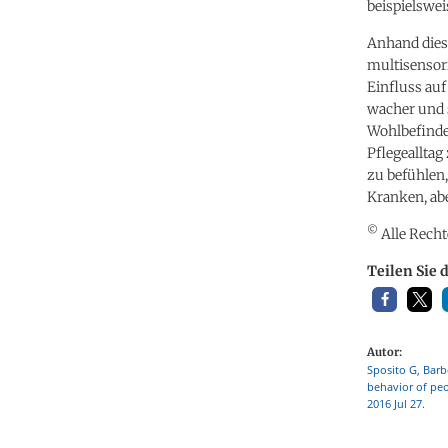
beispielswei
Anhand dies
multisensor
Einfluss auf
wacher und 
Wohlbefinde
Pflegealltag
zu befühlen
Kranken, abe
©
Alle Recht
Teilen Sie 
Autor:
Sposito G, Barb
behavior of pe
2016 Jul 27.