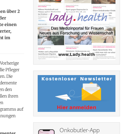
en über 2
der
te einen
erter,
ht im
 Vorherige
ie Pfleger
en. Die
r demente
men den
len ihren
en
ogramms auf
chnungen
Onkobutler-App
ementer