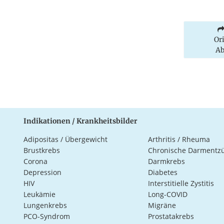
Or
Ab
Indikationen / Krankheitsbilder
Adipositas / Übergewicht
Arthritis / Rheuma
Brustkrebs
Chronische Darmentz
Corona
Darmkrebs
Depression
Diabetes
HIV
Interstitielle Zystitis
Leukämie
Long-COVID
Lungenkrebs
Migräne
PCO-Syndrom
Prostatakrebs