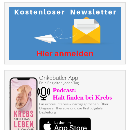
Onkobutler-App
Dein Begleiter. Jeden Tag.
Ein echtes Interview nach­gesprochen. Über
Diagnose, Therapie und die Kraft digitaler
Begleitung