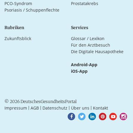
PCO-Syndrom
Prostatakrebs
Psoriasis / Schuppenflechte
Rubriken
Services
Zukunftsblick
Glossar / Lexikon
Für den Arztbesuch
Die Digitale Hausapotheke
Android-App
iOS-App
© 2026 DeutschesGesundheitsPortal
Impressum
AGB
Datenschutz
Über uns
Kontakt
|
|
|
|
Goto
Goto
Goto
Goto
Goto
Goto
Facebook
Twitter
LinkedIn
Pinterest
Youtube
Instagra