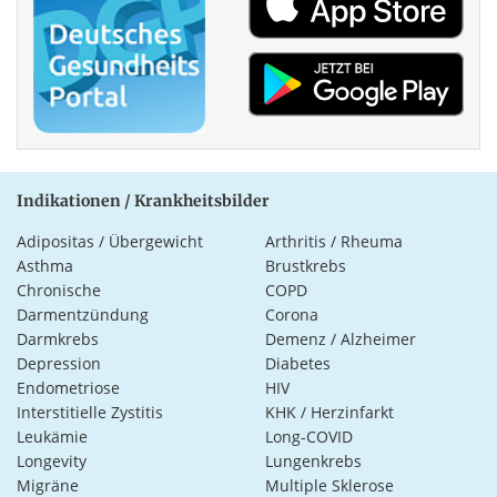
Indikationen / Krankheitsbilder
Adipositas / Übergewicht
Arthritis / Rheuma
Asthma
Brustkrebs
Chronische
COPD
Darmentzündung
Corona
Darmkrebs
Demenz / Alzheimer
Depression
Diabetes
Endometriose
HIV
Interstitielle Zystitis
KHK / Herzinfarkt
Leukämie
Long-COVID
Longevity
Lungenkrebs
Migräne
Multiple Sklerose