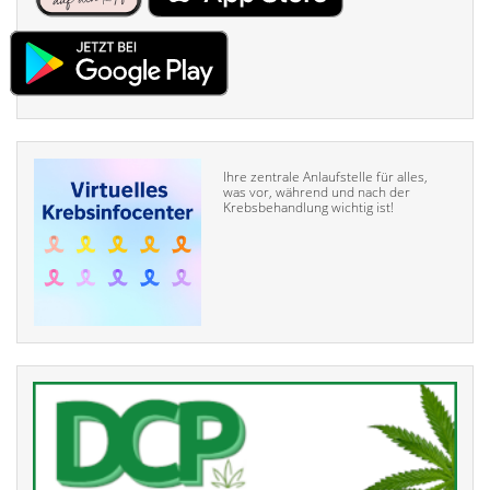
Ihre zentrale Anlaufstelle für alles,
was vor, während und nach der
Krebsbehandlung wichtig ist!