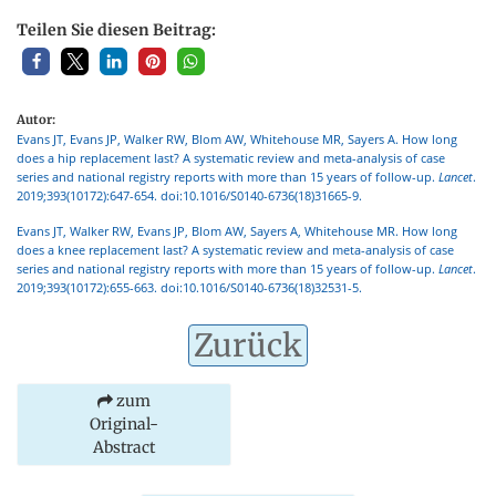
Teilen Sie diesen Beitrag:
Autor:
Evans JT, Evans JP, Walker RW, Blom AW, Whitehouse MR, Sayers A. How long
does a hip replacement last? A systematic review and meta-analysis of case
series and national registry reports with more than 15 years of follow-up.
Lancet
.
2019;393(10172):647-654. doi:10.1016/S0140-6736(18)31665-9.
Evans JT, Walker RW, Evans JP, Blom AW, Sayers A, Whitehouse MR. How long
does a knee replacement last? A systematic review and meta-analysis of case
series and national registry reports with more than 15 years of follow-up.
Lancet
.
2019;393(10172):655-663. doi:10.1016/S0140-6736(18)32531-5.
Zurück
zum
Original-
Abstract