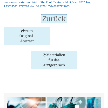
randomized extension trial of the CLARITY study. Mult Scler. 2017 Aug
1:1352458517727603. doi: 10.1177/1352458517727603.
Zurück
zum
Original-
Abstract
Materialien
für das
Arztgespräch