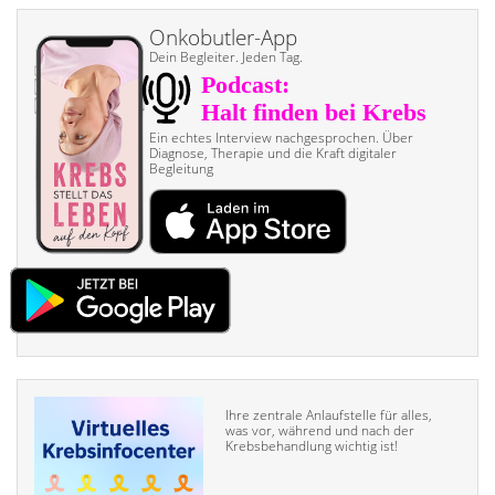
Onkobutler-App
Dein Begleiter. Jeden Tag.
Ein echtes Interview nach­gesprochen. Über
Diagnose, Therapie und die Kraft digitaler
Begleitung
Ihre zentrale Anlaufstelle für alles,
was vor, während und nach der
Krebsbehandlung wichtig ist!