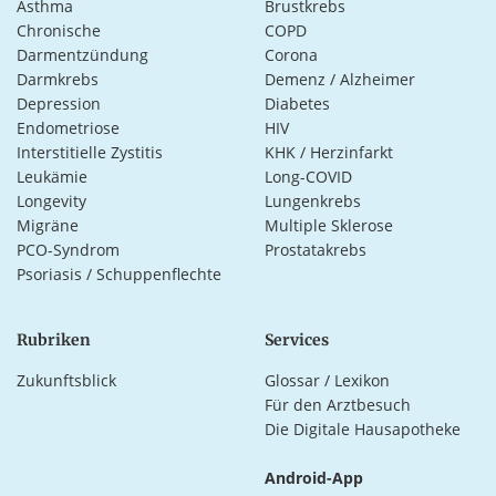
Asthma
Brustkrebs
Chronische
COPD
Darmentzündung
Corona
Darmkrebs
Demenz / Alzheimer
Depression
Diabetes
Endometriose
HIV
Interstitielle Zystitis
KHK / Herzinfarkt
Leukämie
Long-COVID
Longevity
Lungenkrebs
Migräne
Multiple Sklerose
PCO-Syndrom
Prostatakrebs
Psoriasis / Schuppenflechte
Rubriken
Services
Zukunftsblick
Glossar / Lexikon
Für den Arztbesuch
Die Digitale Hausapotheke
Android-App