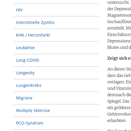
untersucht.
der Depressi
HIV
Magnetreson
hochauflös
Interstitielle Zystitis
ermittelt. M
Einschätzun
KHK / Herzinfarkt
Depressions
Blutes und 
Leukämie
Zeigt sich 
Long-COVID
An dieser St
Longevity
dass das Ge
vorlagen. Ei
Lungenkrebs
und Vitamin 
demnach die
Migräne
Spiegel. Da
ein größeres
Multiple Sklerose
Gehirnvolum
erlaubten.
PCO-Syndrom