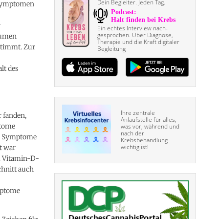
Dein Begleiter. Jeden Tag.
 Symptomen
r
Ein echtes Interview nach­
gesprochen. Über Diagnose,
lumen
Therapie und die Kraft digitaler
stimmt. Zur
Begleitung
lt des
Ihre zentrale
r fanden,
Anlaufstelle für alles,
ptome
was vor, während und
nach der
ive Symptome
Krebsbehandlung
wichtig ist!
t war
m Vitamin-D-
hnitt auch
mptome