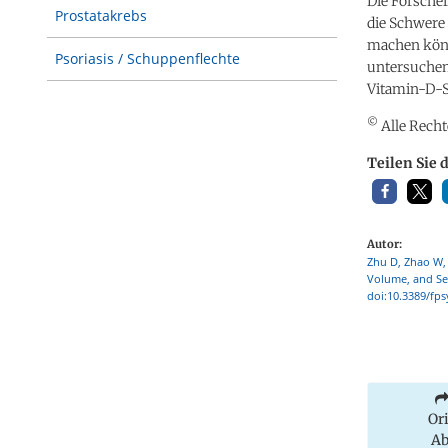
Die Forscher
Prostatakrebs
die Schwere
machen könn
Psoriasis / Schuppenflechte
untersuchen
Vitamin-D-S
©
Alle Recht
Teilen Sie 
Autor:
Zhu D, Zhao W, 
Volume, and Se
doi:10.3389/fps
Or
Ab