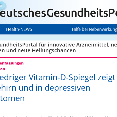
Health-NEWS
Hilfe bei Nebenwirkun
ndheitsPortal für innovative Arzneimittel, n
en und neue Heilungschancen
nfassungen
ion
iedriger Vitamin-D-Spiegel zeigt
hirn und in depressiven
tomen