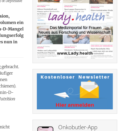
y of Depressive
sion,
volumen ein
min-D-Mangel
lungserfolg
s nun in
gebracht.
äufiger
onen
chienen).
amin-D-
Nutrition
Onkobutler-App
nicht