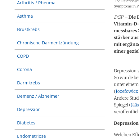
The Relationsh
Arthritis / Rheuma
Symptoms in Pa
Asthma
DGP –
Die 
Vitamin-D-
Brustkrebs
messbares Z
stärker au
Chronische Darmentzündung
mit ergänz
einer gezi
COPD
Corona
Depression 
So wurde ber
Darmkrebs
unter einem 
(
Jozefowicz 
Demenz / Alzheimer
Andere Stud
Spiegel (
Jää
Depression
veröffentlich
Diabetes
Depression
Welchen Effe
Endometriose