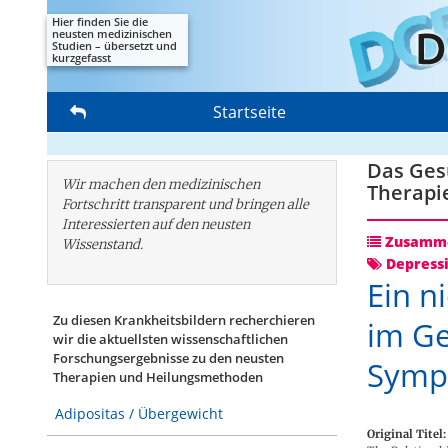
Hier finden Sie die
neusten medizinischen
Studien – übersetzt und
kurzgefasst
Startseite
Das Gesu
Wir machen den medizinischen
Therapi
Fortschritt transparent und bringen alle
Interessierten auf den neusten
Zusamme
Wissenstand.
Depress
Ein n
Zu diesen Krankheitsbildern recherchieren
im Ge
wir die aktuellsten wissenschaftlichen
Forschungs­ergebnisse zu den neusten
Symp
Therapien und Heilungsmethoden
Adipositas / Übergewicht
Original Titel: