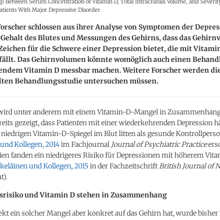
ip Between Serum Concentration of Vitamin D, Total Intracranial Volume, and Severit
tients With Major Depressive Disorder
Forscher schlossen aus ihrer Analyse von Symptomen der Depres
Gehalt des Blutes und Messungen des Gehirns, dass das Gehirn
eichen für die Schwere einer Depression bietet, die mit Vita
sfällt. Das Gehirnvolumen könnte womöglich auch einen Behand
endem Vitamin D messbar machen. Weitere Forscher werden die
elten Behandlungsstudie untersuchen müssen.
wird unter anderem mit einem Vitamin-D-Mangel in Zusammenhang 
eits gezeigt, dass Patienten mit einer wiederkehrenden Depression h
niedrigen Vitamin-D-Spiegel im Blut litten als gesunde Kontrollpers
und Kollegen, 2014
im Fachjournal
Journal of Psychiatric Practice
ers
ien fanden ein niedrigeres Risiko für Depressionen mit höherem Vit
skeläinen und Kollegen, 2015
in der Fachzeitschrift
British Journal of 
t).
srisiko und Vitamin D stehen in Zusammenhang
kt ein solcher Mangel aber konkret auf das Gehirn hat, wurde bisher 