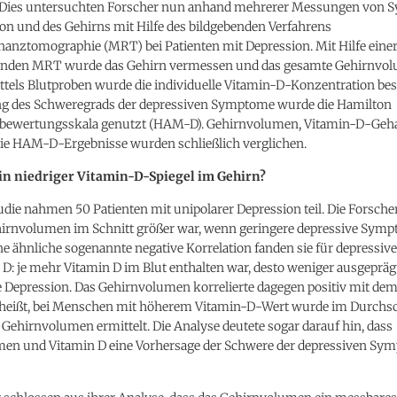
 Dies untersuchten Forscher nun anhand mehrerer Messungen von
on und des Gehirns mit Hilfe des bildgebenden Verfahrens
anztomographie (MRT) bei Patienten mit Depression. Mit Hilfe eine
enden MRT wurde das Gehirn vermessen und das gesamte Gehirnvo
ittels Blutproben wurde die individuelle Vitamin-D-Konzentration be
g des Schweregrads der depressiven Symptome wurde die Hamilton
bewertungsskala genutzt (HAM-D). Gehirnvolumen, Vitamin-D-Geha
die HAM-D-Ergebnisse wurden schließlich verglichen.
ein niedriger Vitamin-D-Spiegel im Gehirn?
udie nahmen 50 Patienten mit unipolarer Depression teil. Die Forsche
hirnvolumen im Schnitt größer war, wenn geringere depressive Sym
ne ähnliche sogenannte negative Korrelation fanden sie für depress
D: je mehr Vitamin D im Blut enthalten war, desto weniger ausgepräg
 Depression. Das Gehirnvolumen korrelierte dagegen positiv mit de
s heißt, bei Menschen mit höherem Vitamin-D-Wert wurde im Durchsc
 Gehirnvolumen ermittelt. Die Analyse deutete sogar darauf hin, dass
en und Vitamin D eine Vorhersage der Schwere der depressiven Sy