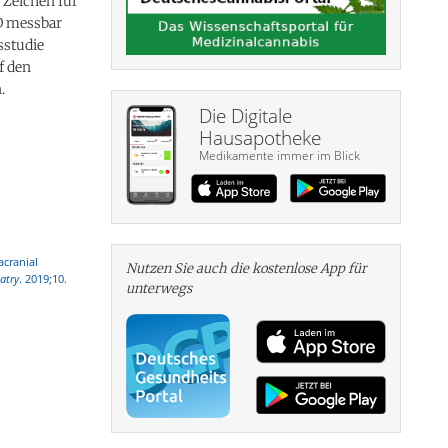
 Zeichen für
 D messbar
sstudie
f den
.
Die Digitale
Hausapotheke
Medikamente immer im Blick
acranial
Nutzen Sie auch die kosten­lose App für
atry
. 2019;10.
unterwegs