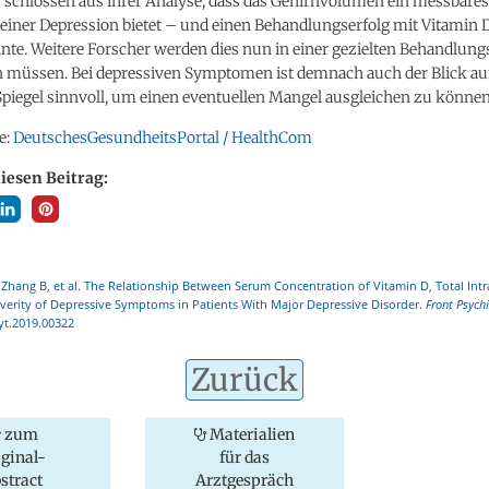
 schlossen aus ihrer Analyse, dass das Gehirnvolumen ein messbares
 einer Depression bietet – und einen Behandlungserfolg mit Vitamin
te. Weitere Forscher werden dies nun in einer gezielten Behandlung
 müssen. Bei depressiven Symptomen ist demnach auch der Blick au
piegel sinnvoll, um einen eventuellen Mangel ausgleichen zu können
e:
DeutschesGesundheitsPortal / HealthCom
diesen Beitrag:
Zhang B, et al. The Relationship Between Serum Concentration of Vitamin D, Total Intr
verity of Depressive Symptoms in Patients With Major Depressive Disorder.
Front Psychi
yt.2019.00322
Zurück
zum
Materialien
iginal-
für das
stract
Arztgespräch