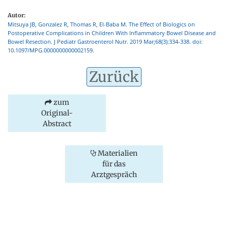
Autor:
Mitsuya JB, Gonzalez R, Thomas R, El-Baba M. The Effect of Biologics on
Postoperative Complications in Children With Inflammatory Bowel Disease and
Bowel Resection. J Pediatr Gastroenterol Nutr. 2019 Mar;68(3):334-338. doi:
10.1097/MPG.0000000000002159.
Zurück
zum
Original-
Abstract
Materialien
für das
Arztgespräch