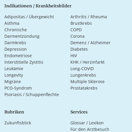
Indikationen / Krankheitsbilder
Adipositas / Übergewicht
Arthritis / Rheuma
Asthma
Brustkrebs
Chronische
COPD
Darmentzündung
Corona
Darmkrebs
Demenz / Alzheimer
Depression
Diabetes
Endometriose
HIV
Interstitielle Zystitis
KHK / Herzinfarkt
Leukämie
Long-COVID
Longevity
Lungenkrebs
Migräne
Multiple Sklerose
PCO-Syndrom
Prostatakrebs
Psoriasis / Schuppenflechte
Rubriken
Services
Zukunftsblick
Glossar / Lexikon
Für den Arztbesuch