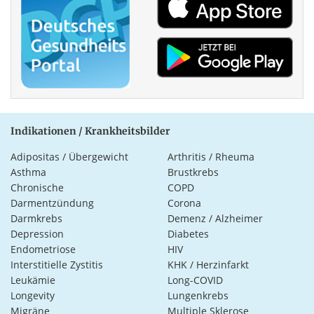
Indikationen / Krankheitsbilder
Adipositas / Übergewicht
Arthritis / Rheuma
Asthma
Brustkrebs
Chronische
COPD
Darmentzündung
Corona
Darmkrebs
Demenz / Alzheimer
Depression
Diabetes
Endometriose
HIV
Interstitielle Zystitis
KHK / Herzinfarkt
Leukämie
Long-COVID
Longevity
Lungenkrebs
Migräne
Multiple Sklerose