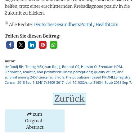
helfen, trotz einer erschütternden Krebsdiagnose positiv in die
Zukunft zu blicken.
©
Alle Rechte:
DeutschesGesundheitsPortal / HealthCom
Teilen Sie diesen Beitrag:
Autor:
de Rooij BH, Thong MSY, van Roij J, Bonhof CS, Husson O, Ezendam NPM.
Optimistic, realistic, and pessimistic illness perceptions; quality of life; and
survival among 2457 cancer survivors: the population-based PROFILES registry.
Cancer. 2018 Sep 1;124(17):3609-3617. doi: 10.1002/cncr.31634. Epub 2018 Sep 7.
Zurück
zum
Original-
Abstract