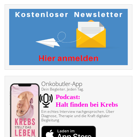
Onkobutler-App
Dein Begleiter. Jeden Tag.
Ein echtes Interview nach­gesprochen. Über
Diagnose, Therapie und die Kraft digitaler
Begleitung