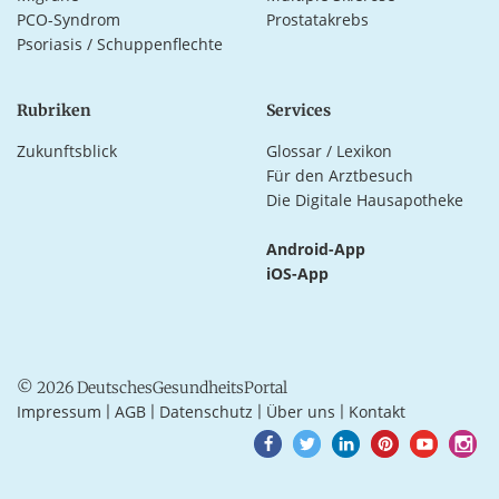
PCO-Syndrom
Prostatakrebs
Psoriasis / Schuppenflechte
Rubriken
Services
Zukunftsblick
Glossar / Lexikon
Für den Arztbesuch
Die Digitale Hausapotheke
Android-App
iOS-App
© 2026 DeutschesGesundheitsPortal
Impressum
AGB
Datenschutz
Über uns
Kontakt
|
|
|
|
Goto
Goto
Goto
Goto
Goto
Goto
Facebook
Twitter
LinkedIn
Pinterest
Youtube
Instagra