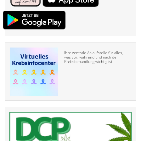
Ihre zentrale Anlaufstelle für alles,
was vor, während und nach der
Krebsbehandlung wichtig ist!