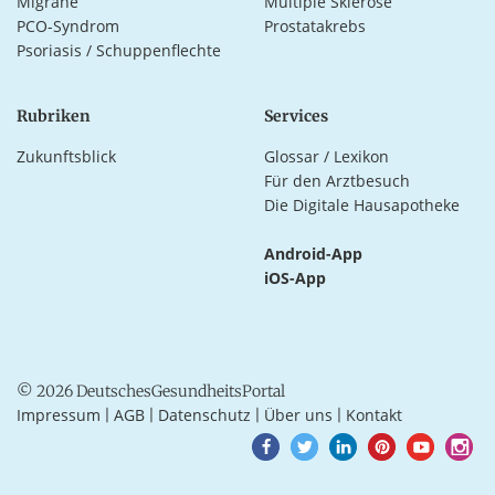
Migräne
Multiple Sklerose
PCO-Syndrom
Prostatakrebs
Psoriasis / Schuppenflechte
Rubriken
Services
Zukunftsblick
Glossar / Lexikon
Für den Arztbesuch
Die Digitale Hausapotheke
Android-App
iOS-App
© 2026 DeutschesGesundheitsPortal
Impressum
AGB
Datenschutz
Über uns
Kontakt
|
|
|
|
Goto
Goto
Goto
Goto
Goto
Goto