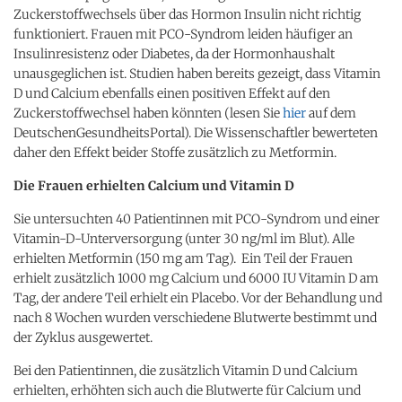
Zuckerstoffwechsels über das Hormon Insulin nicht richtig
funktioniert. Frauen mit PCO-Syndrom leiden häufiger an
Insulinresistenz oder Diabetes, da der Hormonhaushalt
unausgeglichen ist. Studien haben bereits gezeigt, dass Vitamin
D und Calcium ebenfalls einen positiven Effekt auf den
Zuckerstoffwechsel haben könnten (lesen Sie
hier
auf dem
DeutschenGesundheitsPortal). Die Wissenschaftler bewerteten
daher den Effekt beider Stoffe zusätzlich zu Metformin.
Die Frauen erhielten Calcium und Vitamin D
Sie untersuchten 40 Patientinnen mit PCO-Syndrom und einer
Vitamin-D-Unterversorgung (unter 30 ng/ml im Blut). Alle
erhielten Metformin (150 mg am Tag). Ein Teil der Frauen
erhielt zusätzlich 1000 mg Calcium und 6000 IU Vitamin D am
Tag, der andere Teil erhielt ein Placebo. Vor der Behandlung und
nach 8 Wochen wurden verschiedene Blutwerte bestimmt und
der Zyklus ausgewertet.
Bei den Patientinnen, die zusätzlich Vitamin D und Calcium
erhielten, erhöhten sich auch die Blutwerte für Calcium und