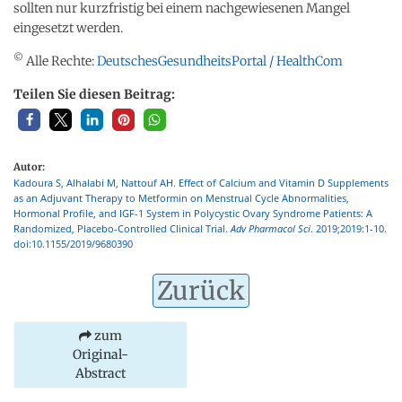
sollten nur kurzfristig bei einem nachgewiesenen Mangel
eingesetzt werden.
©
Alle Rechte:
DeutschesGesundheitsPortal / HealthCom
Teilen Sie diesen Beitrag:
Autor:
Kadoura S, Alhalabi M, Nattouf AH. Effect of Calcium and Vitamin D Supplements
as an Adjuvant Therapy to Metformin on Menstrual Cycle Abnormalities,
Hormonal Profile, and IGF-1 System in Polycystic Ovary Syndrome Patients: A
Randomized, Placebo-Controlled Clinical Trial.
Adv Pharmacol Sci
. 2019;2019:1-10.
doi:10.1155/2019/9680390
Zurück
zum
Original-
Abstract