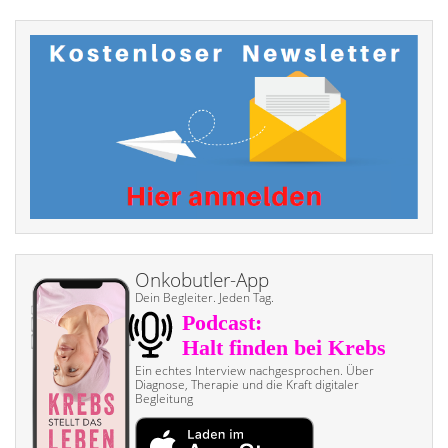
Onkobutler-App
Dein Begleiter. Jeden Tag.
Ein echtes Interview nach­gesprochen. Über
Diagnose, Therapie und die Kraft digitaler
Begleitung