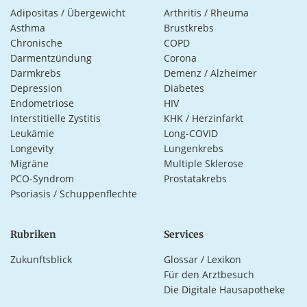
Adipositas / Übergewicht
Arthritis / Rheuma
Asthma
Brustkrebs
Chronische
COPD
Darmentzündung
Corona
Darmkrebs
Demenz / Alzheimer
Depression
Diabetes
Endometriose
HIV
Interstitielle Zystitis
KHK / Herzinfarkt
Leukämie
Long-COVID
Longevity
Lungenkrebs
Migräne
Multiple Sklerose
PCO-Syndrom
Prostatakrebs
Psoriasis / Schuppenflechte
Rubriken
Services
Zukunftsblick
Glossar / Lexikon
Für den Arztbesuch
Die Digitale Hausapotheke