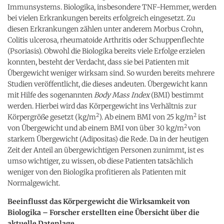
Immunsystems. Biologika, insbesondere TNF-Hemmer, werden
bei vielen Erkrankungen bereits erfolgreich eingesetzt. Zu
diesen Erkrankungen zählen unter anderem Morbus Crohn,
Colitis ulcerosa, rheumatoide Arthritis oder Schuppenflechte
(Psoriasis). Obwohl die Biologika bereits viele Erfolge erzielen
konnten, besteht der Verdacht, dass sie bei Patienten mit
Übergewicht weniger wirksam sind. So wurden bereits mehrere
Studien veröffentlicht, die dieses andeuten. Übergewicht kann
mit Hilfe des sogenannten
Body Mass Index
(BMI) bestimmt
werden. Hierbei wird das Körpergewicht ins Verhältnis zur
2
2
Körpergröße gesetzt (kg/m
). Ab einem BMI von 25 kg/m
ist
2
von Übergewicht und ab einem BMI von über 30 kg/m
von
starkem Übergewicht (Adipositas) die Rede. Da in der heutigen
Zeit der Anteil an übergewichtigen Personen zunimmt, ist es
umso wichtiger, zu wissen, ob diese Patienten tatsächlich
weniger von den Biologika profitieren als Patienten mit
Normalgewicht.
Beeinflusst das Körpergewicht die Wirksamkeit von
Biologika – Forscher erstellten eine Übersicht über die
aktuelle Datenlage