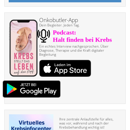
Onkobutler-App
Dein Begleiter. Jeden Tag.
Ein echtes Interview nach­gesprochen. Über
Diagnose, Therapie und die Kraft digitaler
Begleitung
Ihre zentrale Anlaufstelle für alles,
was vor, während und nach der
Krebsbehandlung wichtig ist!