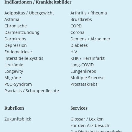
Indikationen / Krankheitsbilder
Adipositas / Übergewicht
Arthritis / Rheuma
Asthma
Brustkrebs
Chronische
COPD
Darmentzündung
Corona
Darmkrebs
Demenz / Alzheimer
Depression
Diabetes
Endometriose
HIV
Interstitielle Zystitis
KHK / Herzinfarkt
Leukämie
Long-COVID
Longevity
Lungenkrebs
Migräne
Multiple Sklerose
PCO-Syndrom
Prostatakrebs
Psoriasis / Schuppenflechte
Rubriken
Services
Zukunftsblick
Glossar / Lexikon
Für den Arztbesuch
Die Digitale Hausapotheke