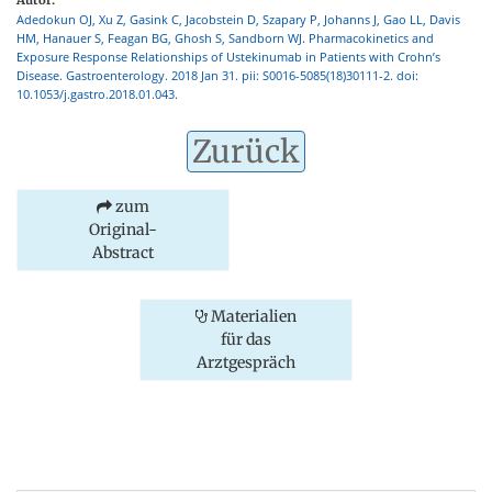
Adedokun OJ, Xu Z, Gasink C, Jacobstein D, Szapary P, Johanns J, Gao LL, Davis
HM, Hanauer S, Feagan BG, Ghosh S, Sandborn WJ. Pharmacokinetics and
Exposure Response Relationships of Ustekinumab in Patients with Crohn’s
Disease. Gastroenterology. 2018 Jan 31. pii: S0016-5085(18)30111-2. doi:
10.1053/j.gastro.2018.01.043.
Zurück
zum
Original-
Abstract
Materialien
für das
Arztgespräch