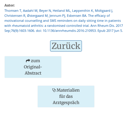
Autor:
Thomsen T, Aadahl M, Beyer N, Hetland ML, Løppenthin K, Midtgaard J,
Christensen R, Østergaard M, Jennum PJ, Esbensen BA. The efficacy of
motivational counselling and SMS reminders on daily sitting time in patients
with rheumatoid arthritis: a randomised controlled trial. Ann Rheum Dis. 2017
Sep;76(9):1603-1606. doi: 10.1136/annrheumdis-2016-210953. Epub 2017 Jun 5.
Zurück
zum
Original-
Abstract
Materialien
für das
Arztgespräch