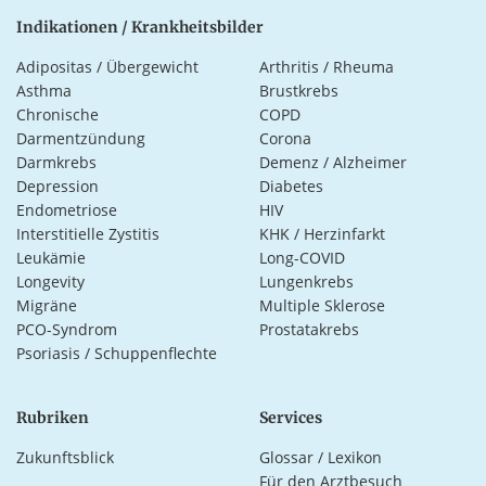
Indikationen / Krankheitsbilder
Adipositas / Übergewicht
Arthritis / Rheuma
Asthma
Brustkrebs
Chronische
COPD
Darmentzündung
Corona
Darmkrebs
Demenz / Alzheimer
Depression
Diabetes
Endometriose
HIV
Interstitielle Zystitis
KHK / Herzinfarkt
Leukämie
Long-COVID
Longevity
Lungenkrebs
Migräne
Multiple Sklerose
PCO-Syndrom
Prostatakrebs
Psoriasis / Schuppenflechte
Rubriken
Services
Zukunftsblick
Glossar / Lexikon
Für den Arztbesuch