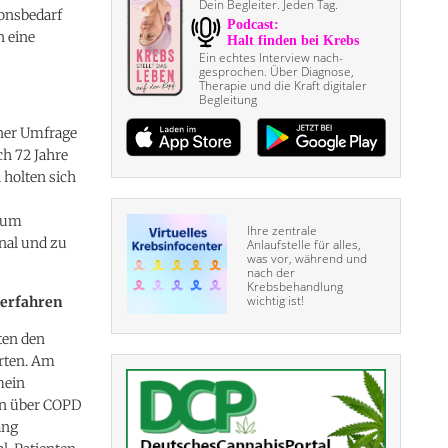
Dein Begleiter. Jeden Tag.
ionsbedarf
n eine
Ein echtes Interview nach­
gesprochen. Über Diagnose,
Therapie und die Kraft digitaler
Begleitung
iner Umfrage
h 72 Jahre
 holten sich
 zum
Ihre zentrale
nal und zu
Anlaufstelle für alles,
was vor, während und
nach der
Krebsbehandlung
wichtig ist!
 erfahren
ten den
rten. Am
mein
en über COPD
ang