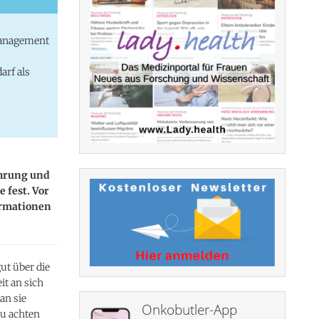
management
arf als
ährung und
 fest. Vor
ormationen
ut über die
it an sich
an sie
Onkobutler-App
zu achten