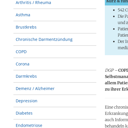
Kurz & fun
Arthritis / Rheuma
542 
Asthma
Die P
und 
Brustkrebs
Patie
Patie
Chronische Darmentzündung
Der 
mediz
COPD
Corona
DGP –
COPD
Darmkrebs
Selbstmanag
allem Pati
Demenz / Alzheimer
zu ihrer E
Depression
Eine chronis
Diabetes
Erkrankung i
auch Inform
Endometriose
behandeln k