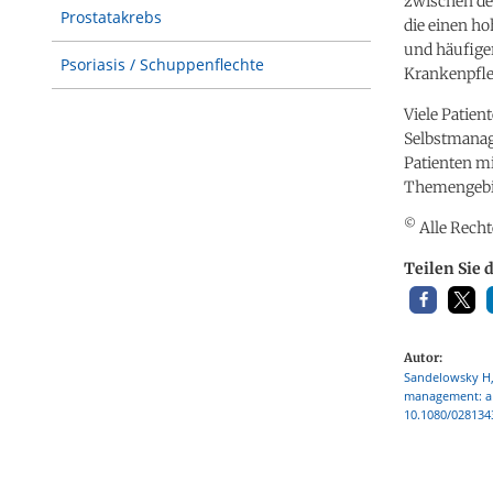
zwischen de
Prostatakrebs
die einen h
und häufige
Psoriasis / Schuppenflechte
Krankenpfleg
Viele Patien
Selbstmanag
Patienten m
Themengebi
©
Alle Recht
Teilen Sie 
Autor:
Sandelowsky H, 
management: a c
10.1080/028134