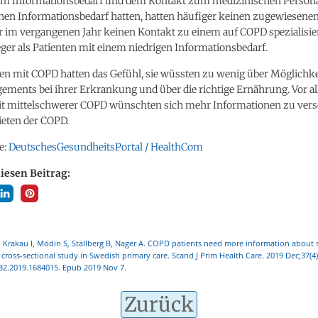
m Informationsbedarf und dem Kontakt zum medizinischen Personal
ohen Informationsbedarf hatten, hatten häufiger keinen zugewiesene
r im vergangenen Jahr keinen Kontakt zu einem auf COPD spezialisie
er als Patienten mit einem niedrigen Informationsbedarf.
ten mit COPD hatten das Gefühl, sie wüssten zu wenig über Möglichke
ements bei ihrer Erkrankung und über die richtige Ernährung. Vor a
it mittelschwerer COPD wünschten sich mehr Informationen zu ver
eten der COPD.
e:
DeutschesGesundheitsPortal / HealthCom
diesen Beitrag:
Krakau I, Modin S, Ställberg B, Nager A. COPD patients need more information about s
ross-sectional study in Swedish primary care. Scand J Prim Health Care. 2019 Dec;37(4)
32.2019.1684015. Epub 2019 Nov 7.
Zurück