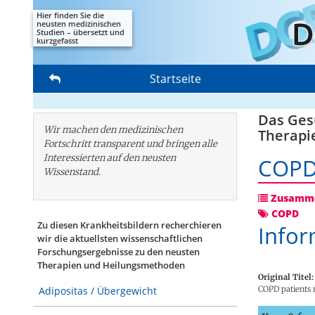
Hier finden Sie die
neusten medizinischen
Studien – übersetzt und
kurzgefasst
Startseite
Das Gesu
Wir machen den medizinischen
Therapi
Fortschritt transparent und bringen alle
Interessierten auf den neusten
COP
Wissenstand.
Zusamme
COPD
Zu diesen Krankheitsbildern recherchieren
Infor
wir die aktuellsten wissenschaftlichen
Forschungs­ergebnisse zu den neusten
Therapien und Heilungsmethoden
Original Titel:
COPD patients 
Adipositas / Übergewicht