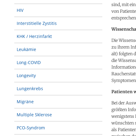
sind, mit ei
HIV
von Patient
entsprechen
Interstitielle Zystitis
Wissenscha
KHK / Herzinfarkt
Die Wissensc
zu ihrem In
Leukämie
alt) folgten
die Wissensc
Long-COVID
Information
Raucherstat
Longevity
Symptomen
Lungenkrebs
Patienten 
Migräne
Bei der Ausw
größten Inf
Multiple Sklerose
wenigstens 
wünschten s
PCO-Syndrom
als Patient