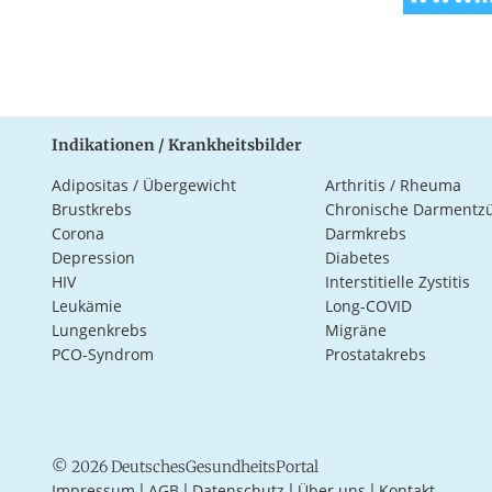
Indikationen / Krankheitsbilder
Adipositas / Übergewicht
Arthritis / Rheuma
Brustkrebs
Chronische Darmentz
Corona
Darmkrebs
Depression
Diabetes
HIV
Interstitielle Zystitis
Leukämie
Long-COVID
Lungenkrebs
Migräne
PCO-Syndrom
Prostatakrebs
© 2026 DeutschesGesundheitsPortal
Impressum
AGB
Datenschutz
Über uns
Kontakt
|
|
|
|