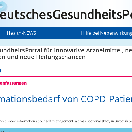
Health-NEWS
Hilfe bei Nebenwirkun
ndheitsPortal für innovative Arzneimittel, n
en und neue Heilungschancen
D
nfassungen
mationsbedarf von COPD-Patie
need more information about self-management: a cross-sectional study in Swedish p