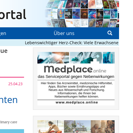
gen
Über uns
Lebenswichtiger Herz-Check: Viele Erwachsene mit angebo
eue
25.04.23
nten
rimary care