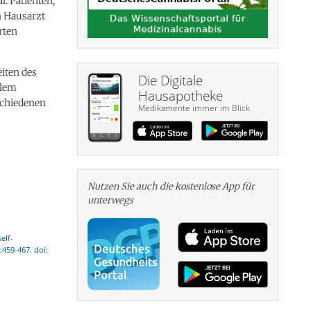
. Patienten,
n Hausarzt
rten
iten des
Die Digitale
llem
Hausapotheke
schiedenen
Medikamente immer im Blick
Nutzen Sie auch die kosten­lose App für
unterwegs
elf-
:459-467. doi: