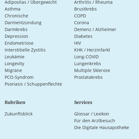
Adipositas / Übergewicht
Arthritis / Rheuma
Asthma
Brustkrebs
Chronische
COPD
Darmentzündung
Corona
Darmkrebs
Demenz / Alzheimer
Depression
Diabetes
Endometriose
HIV
Interstitielle Zystitis
KHK / Herzinfarkt
Leukämie
Long-COVID
Longevity
Lungenkrebs
Migräne
Multiple Sklerose
PCO-Syndrom
Prostatakrebs
Psoriasis / Schuppenflechte
Rubriken
Services
Zukunftsblick
Glossar / Lexikon
Für den Arztbesuch
Die Digitale Hausapotheke