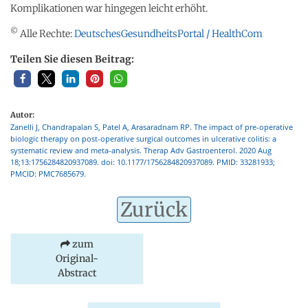
Komplikationen war hingegen leicht erhöht.
©
Alle Rechte:
DeutschesGesundheitsPortal / HealthCom
Teilen Sie diesen Beitrag:
Autor:
Zanelli J, Chandrapalan S, Patel A, Arasaradnam RP. The impact of pre-operative
biologic therapy on post-operative surgical outcomes in ulcerative colitis: a
systematic review and meta-analysis. Therap Adv Gastroenterol. 2020 Aug
18;13:1756284820937089. doi: 10.1177/1756284820937089. PMID: 33281933;
PMCID: PMC7685679.
Zurück
zum
Original-
Abstract