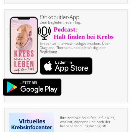
Onkobutler-App
Dein Begleiter. Jeden Tag.
Ein echtes Interview nach­gesprochen. Über
Diagnose, Therapie und die Kraft digitaler
Begleitung
Ihre zentrale Anlaufstelle für alles,
was vor, während und nach der
Krebsbehandlung wichtig ist!