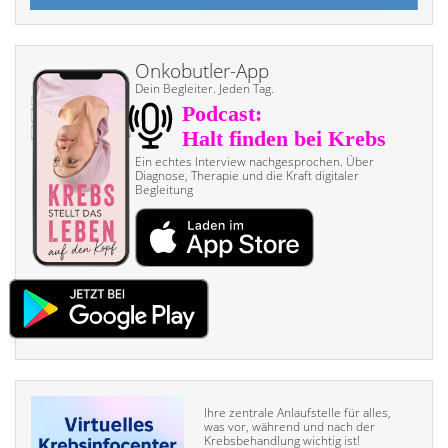
Onkobutler-App
Dein Begleiter. Jeden Tag.
Ein echtes Interview nach­gesprochen. Über
Diagnose, Therapie und die Kraft digitaler
Begleitung
Ihre zentrale Anlaufstelle für alles,
was vor, während und nach der
Krebsbehandlung wichtig ist!