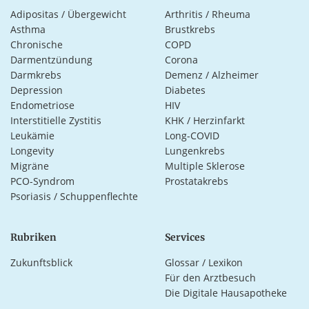
Adipositas / Übergewicht
Arthritis / Rheuma
Asthma
Brustkrebs
Chronische
COPD
Darmentzündung
Corona
Darmkrebs
Demenz / Alzheimer
Depression
Diabetes
Endometriose
HIV
Interstitielle Zystitis
KHK / Herzinfarkt
Leukämie
Long-COVID
Longevity
Lungenkrebs
Migräne
Multiple Sklerose
PCO-Syndrom
Prostatakrebs
Psoriasis / Schuppenflechte
Rubriken
Services
Zukunftsblick
Glossar / Lexikon
Für den Arztbesuch
Die Digitale Hausapotheke