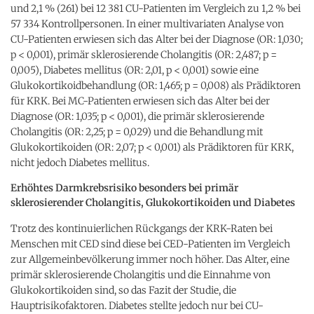
und 2,1 % (261) bei 12 381 CU-Patienten im Vergleich zu 1,2 % bei
57 334 Kontrollpersonen. In einer multivariaten Analyse von
CU-Patienten erwiesen sich das Alter bei der Diagnose (OR: 1,030;
p < 0,001), primär sklerosierende Cholangitis (OR: 2,487; p =
0,005), Diabetes mellitus (OR: 2,01, p < 0,001) sowie eine
Glukokortikoidbehandlung (OR: 1,465; p = 0,008) als Prädiktoren
für KRK. Bei MC-Patienten erwiesen sich das Alter bei der
Diagnose (OR: 1,035; p < 0,001), die primär sklerosierende
Cholangitis (OR: 2,25; p = 0,029) und die Behandlung mit
Glukokortikoiden (OR: 2,07; p < 0,001) als Prädiktoren für KRK,
nicht jedoch Diabetes mellitus.
Erhöhtes Darmkrebsrisiko besonders bei primär
sklerosierender Cholangitis, Glukokortikoiden und Diabetes
Trotz des kontinuierlichen Rückgangs der KRK-Raten bei
Menschen mit CED sind diese bei CED-Patienten im Vergleich
zur Allgemeinbevölkerung immer noch höher. Das Alter, eine
primär sklerosierende Cholangitis und die Einnahme von
Glukokortikoiden sind, so das Fazit der Studie, die
Hauptrisikofaktoren. Diabetes stellte jedoch nur bei CU-