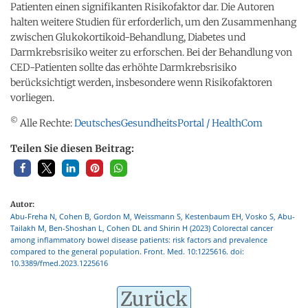
Patienten einen signifikanten Risikofaktor dar. Die Autoren
halten weitere Studien für erforderlich, um den Zusammenhang
zwischen Glukokortikoid-Behandlung, Diabetes und
Darmkrebsrisiko weiter zu erforschen. Bei der Behandlung von
CED-Patienten sollte das erhöhte Darmkrebsrisiko
berücksichtigt werden, insbesondere wenn Risikofaktoren
vorliegen.
©
Alle Rechte:
DeutschesGesundheitsPortal / HealthCom
Teilen Sie diesen Beitrag:
Autor:
Abu-Freha N, Cohen B, Gordon M, Weissmann S, Kestenbaum EH, Vosko S, Abu-
Tailakh M, Ben-Shoshan L, Cohen DL and Shirin H (2023) Colorectal cancer
among inflammatory bowel disease patients: risk factors and prevalence
compared to the general population. Front. Med. 10:1225616. doi:
10.3389/fmed.2023.1225616
Zurück