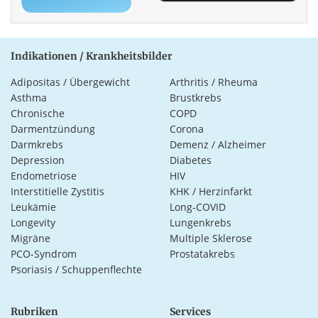
Indikationen / Krankheitsbilder
Adipositas / Übergewicht
Arthritis / Rheuma
Asthma
Brustkrebs
Chronische
COPD
Darmentzündung
Corona
Darmkrebs
Demenz / Alzheimer
Depression
Diabetes
Endometriose
HIV
Interstitielle Zystitis
KHK / Herzinfarkt
Leukämie
Long-COVID
Longevity
Lungenkrebs
Migräne
Multiple Sklerose
PCO-Syndrom
Prostatakrebs
Psoriasis / Schuppenflechte
Rubriken
Services