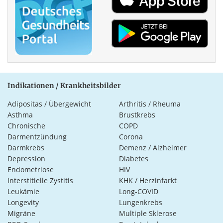
Indikationen / Krankheitsbilder
Adipositas / Übergewicht
Arthritis / Rheuma
Asthma
Brustkrebs
Chronische
COPD
Darmentzündung
Corona
Darmkrebs
Demenz / Alzheimer
Depression
Diabetes
Endometriose
HIV
Interstitielle Zystitis
KHK / Herzinfarkt
Leukämie
Long-COVID
Longevity
Lungenkrebs
Migräne
Multiple Sklerose