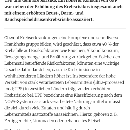
UPF und dem Krebsrisiko. Ein höherer Konsum von UPF
war neben der Erhöhung des Krebsrisikos insgesamt auch
mit einem erhöhten Brust-, Darm- und
Bauchspeicheldrüsenkrebsrisiko assoziiert.
Obwohl Krebserkrankungen eine komplexe und sehr diverse
Krankheitsgruppe bilden, wird geschätzt, dass etwa 40 % der
Krebsfälle auf Risikofaktoren wie Rauchen, Alkoholkonsum,
Bewegungsmangel und Ernährung zurückgehen. Solche, den
Lebensstil betreffende Risikofaktoren, könnten eine wichtige
Ursache dafür darstellen, dass die Krebsinzidenz in
wohlhabenderen Ländern höher ist. Insbesondere der hohe
Verzehr von stark verarbeiteten Lebensmitteln (ultra-processed
food; UPF) in westlichen Ländern trägt zu dem erhöhten
Krebsrisiko bei. UPF bezeichnet eine Klassifizierung nach dem
NOVA-System das stark verarbeitete Nahrungsmittel umfasst,
die sich durch viele Zutaten und häufig durch
Lebensmittelzusatzstoffe auszeichnen. Hierzu gehören z. B.
Fertiggerichte, Limonaden oder behandeltes Fleisch.