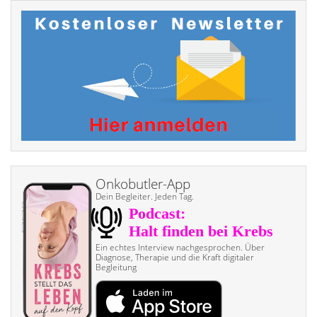
Onkobutler-App
Dein Begleiter. Jeden Tag.
Ein echtes Interview nach­gesprochen. Über
Diagnose, Therapie und die Kraft digitaler
Begleitung