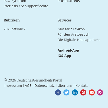
PCO-Syndrom
Prostatakrebs
Psoriasis / Schuppenflechte
Rubriken
Services
Zukunftsblick
Glossar / Lexikon
Für den Arztbesuch
Die Digitale Hausapotheke
Android-App
iOS-App
© 2026 DeutschesGesundheitsPortal
Impressum
AGB
Datenschutz
Über uns
Kontakt
|
|
|
|
Goto
Goto
Goto
Goto
Goto
Goto
Facebook
Twitter
LinkedIn
Pinterest
Youtube
Instagra