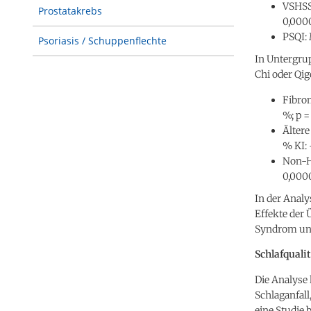
VSHSS:
Prostatakrebs
0,0000
PSQI: 
Psoriasis / Schuppenflechte
In Untergrup
Chi oder Qi
Fibrom
%; p =
Ältere
% KI: 
Non-Ho
0,0000
In der Analy
Effekte der 
Syndrom und
Schlafquali
Die Analyse 
Schlaganfall
eine Studie