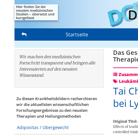
Hier finden Sie die
neusten medizinischen
Studien – übersetzt und
kurzgefasst
Startseite
Das Gesu
Wir machen den medizinischen
Therapi
Fortschritt transparent und bringen alle
Interessierten auf den neusten
Zusamme
Wissenstand.
Leukäm
Tai C
Zu diesen Krankheitsbildern recherchieren
bei 
wir die aktuellsten wissenschaftlichen
Forschungs­ergebnisse zu den neusten
Therapien und Heilungsmethoden
Original Titel:
Effects of trad
Adipositas / Übergewicht
controlled trial