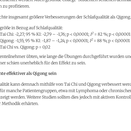
 zu profitieren.
ichte insgesamt größere Verbesserungen der Schlafqualität als Qigong.
größe in Bezug auf Schlafqualität:
2
Tai Chi: -2,27; 95 % KI: -2,79 – -1,76; p < 0,00001;
I
= 82 %; p < 0,00001
2
Qigong: -1,55; 95 % KI: -1,87 – -1,24; p < 0,00001;
I
= 88 %; p < 0,00001
Tai Chi vs. Qigong: p = 0,02
ienteilnehmer übten, wie lange die Übungen durchgeführt wurden und
er schien unerheblich für den Effekt zu sein.
te effektiver als Qigong sein
alität kann demnach mithilfe von Tai Chi und Qigong verbessert werd
 für manche Patientengruppen, etwa mit Lymphoma oder chronische
eigt werden. Weitere Studien sollten dies jedoch mit aktiven Kontro
r Methodik erhärten.