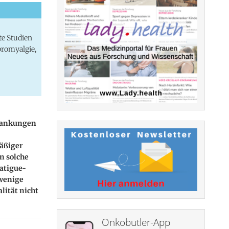
te Studien
bromyalgie,
krankungen
mäßiger
n solche
atigue-
 wenige
lität nicht
Onkobutler-App