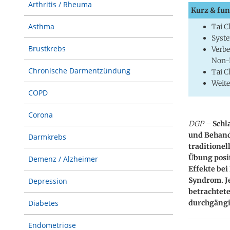
Arthritis / Rheuma
Kurz & fun
Asthma
Tai C
Syste
Brustkrebs
Verbe
Non-
Chronische Darmentzündung
Tai C
Weite
COPD
Corona
DGP –
Schl
und Behandl
Darmkrebs
traditionel
Übung posit
Demenz / Alzheimer
Effekte be
Syndrom. Je
Depression
betrachtete
durchgängi
Diabetes
Endometriose