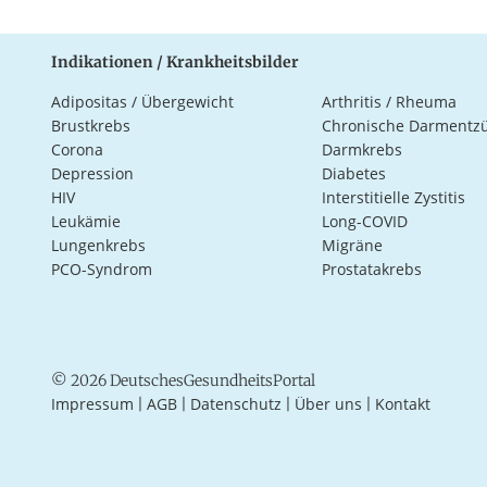
Indikationen / Krankheitsbilder
Adipositas / Übergewicht
Arthritis / Rheuma
Brustkrebs
Chronische Darmentz
Corona
Darmkrebs
Depression
Diabetes
HIV
Interstitielle Zystitis
Leukämie
Long-COVID
Lungenkrebs
Migräne
PCO-Syndrom
Prostatakrebs
© 2026 DeutschesGesundheitsPortal
Impressum
AGB
Datenschutz
Über uns
Kontakt
|
|
|
|