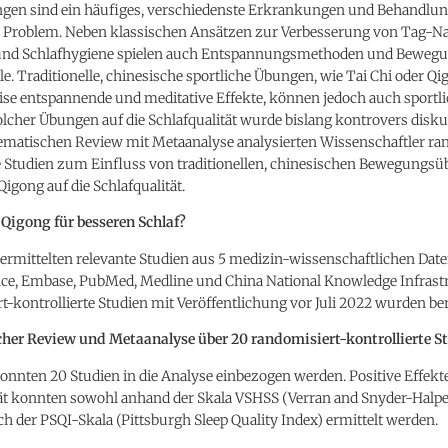
ngen sind ein häufiges, verschiedenste Erkrankungen und Behandlu
s Problem. Neben klassischen Ansätzen zur Verbesserung von Tag-N
nd Schlafhygiene spielen auch Entspannungsmethoden und Bewegu
le. Traditionelle, chinesische sportliche Übungen, wie Tai Chi oder Q
se entspannende und meditative Effekte, können jedoch auch sportli
olcher Übungen auf die Schlafqualität wurde bislang kontrovers diskut
ematischen Review mit Metaanalyse analysierten Wissenschaftler ra
te Studien zum Einfluss von traditionellen, chinesischen Bewegungs
Qigong auf die Schlafqualität.
 Qigong für besseren Schlaf?
 ermittelten relevante Studien aus 5 medizin-wissenschaftlichen Dat
nce, Embase, PubMed, Medline und China National Knowledge Infrastr
-kontrollierte Studien mit Veröffentlichung vor Juli 2022 wurden ber
her Review und Metaanalyse über 20 randomisiert-kontrollierte S
nnten 20 Studien in die Analyse einbezogen werden. Positive Effekte
tät konnten sowohl anhand der Skala VSHSS (Verran and Snyder-Halpe
uch der PSQI-Skala (Pittsburgh Sleep Quality Index) ermittelt werden.