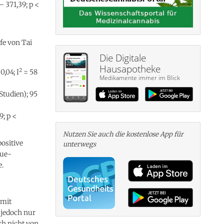
– 371,39; p <
fe von Tai
Die Digitale
Hausapotheke
2
0,04; I
= 58
Medikamente immer im Blick
Studien); 95
; p <
Nutzen Sie auch die kosten­lose App für
ositive
unterwegs
gue-
.
 mit
 jedoch nur
ch nicht von