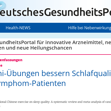
Health-NEWS
Hilfe bei Nebenwirkun
ndheitsPortal für innovative Arzneimittel, n
en und neue Heilungschancen
nfassungen
ie
hi-Übungen bessern Schlafquali
Lymphom-Patienten
itional Chinese exercise on sleep quality: A systematic review and meta-analysis of ra
s