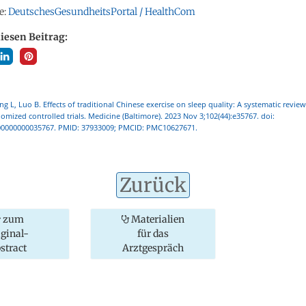
e:
DeutschesGesundheitsPortal / HealthCom
diesen Beitrag:
ong L, Luo B. Effects of traditional Chinese exercise on sleep quality: A systematic revi
domized controlled trials. Medicine (Baltimore). 2023 Nov 3;102(44):e35767. doi:
0000000035767. PMID: 37933009; PMCID: PMC10627671.
Zurück
zum
Materialien
iginal-
für das
stract
Arztgespräch