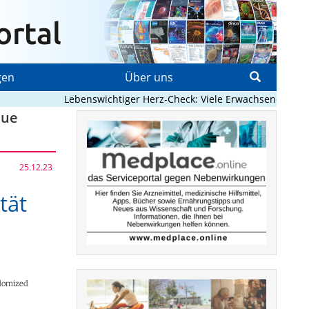
gen
Über uns
Lebenswichtiger Herz-Check: Viele Erwachsene mit angeb
eue
25.12.23
tät
ndomized