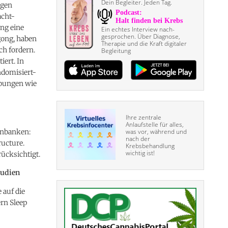
Dein Begleiter. Jeden Tag.
ngen
acht-
ng eine
Ein echtes Interview nach­
gesprochen. Über Diagnose,
igong, haben
Therapie und die Kraft digitaler
ch fordern.
Begleitung
iert. In
ndomisiert-
übungen wie
Ihre zentrale
Anlaufstelle für alles,
enbanken:
was vor, während und
nach der
ucture.
Krebsbehandlung
wichtig ist!
ücksichtigt.
tudien
 auf die
rn Sleep