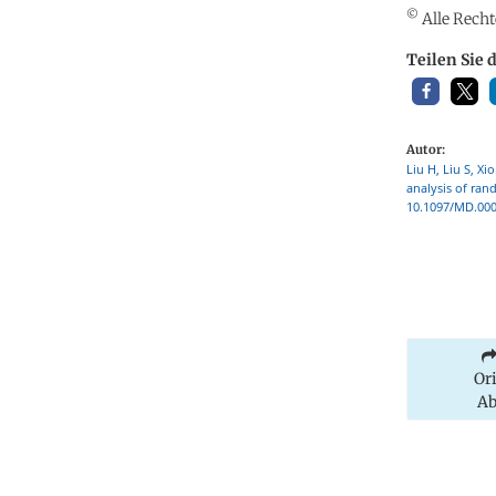
©
Alle Recht
Teilen Sie 
Autor:
Liu H, Liu S, Xi
analysis of ran
10.1097/MD.000
Or
Ab