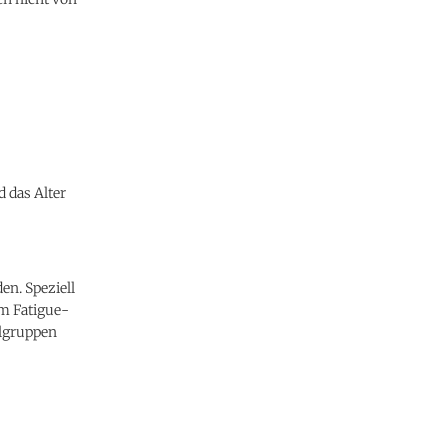
 das Alter
en. Speziell
m Fatigue-
llgruppen