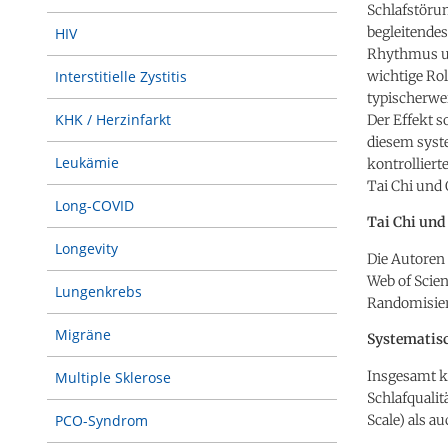
Schlafstöru
begleitende
HIV
Rhythmus u
wichtige Rol
Interstitielle Zystitis
typischerwei
KHK / Herzinfarkt
Der Effekt s
diesem syst
Leukämie
kontrollier
Tai Chi und 
Long-COVID
Tai Chi und
Longevity
Die Autoren
Web of Scie
Lungenkrebs
Randomisiert
Migräne
Systematisc
Insgesamt ko
Multiple Sklerose
Schlafquali
Scale) als a
PCO-Syndrom