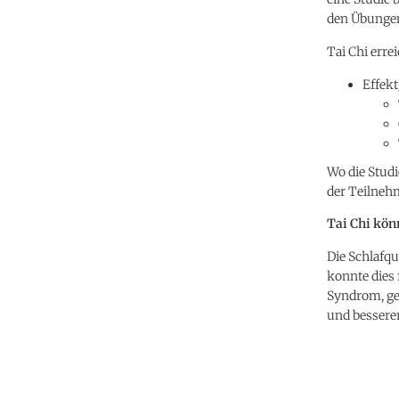
den Übungen
Tai Chi erre
Effekt
Wo die Stud
der Teilnehm
Tai Chi könn
Die Schlafqu
konnte dies
Syndrom, gez
und bessere