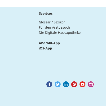
Services
Glossar / Lexikon
Für den Arztbesuch
Die Digitale Hausapotheke
Android-App
iOS-App
Goto
Goto
Goto
Goto
Goto
Goto
Facebook
Twitter
LinkedIn
Pinterest
Youtube
Instagram