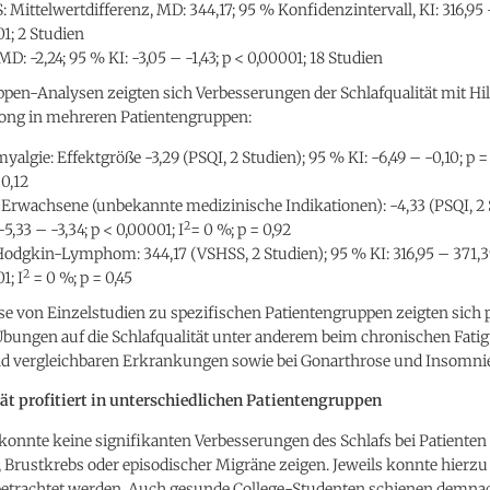
 Mittelwertdifferenz, MD: 344,17; 95 % Konfidenzintervall, KI: 316,95 
1; 2 Studien
MD: -2,24; 95 % KI: -3,05 – -1,43; p < 0,00001; 18 Studien
pen-Analysen zeigten sich Verbesserungen der Schlafqualität mit Hil
gong in mehreren Patientengruppen:
yalgie: Effektgröße -3,29 (PSQI, 2 Studien); 95 % KI: -6,49 – -0,10; p = 
 0,12
 Erwachsene (unbekannte medizinische Indikationen): -4,33 (PSQI, 2 
2
-5,33 – -3,34; p < 0,00001; I
= 0 %; p = 0,92
dgkin-Lymphom: 344,17 (VSHSS, 2 Studien); 95 % KI: 316,95 – 371,39
2
1; I
= 0 %; p = 0,45
se von Einzelstudien zu spezifischen Patientengruppen zeigten sich p
Übungen auf die Schlafqualität unter anderem beim chronischen Fati
 vergleichbaren Erkrankungen sowie bei Gonarthrose und Insomnie
tät profitiert in unterschiedlichen Patientengruppen
konnte keine signifikanten Verbesserungen des Schlafs bei Patienten
, Brustkrebs oder episodischer Migräne zeigen. Jeweils konnte hierzu
 betrachtet werden. Auch gesunde College-Studenten schienen demna