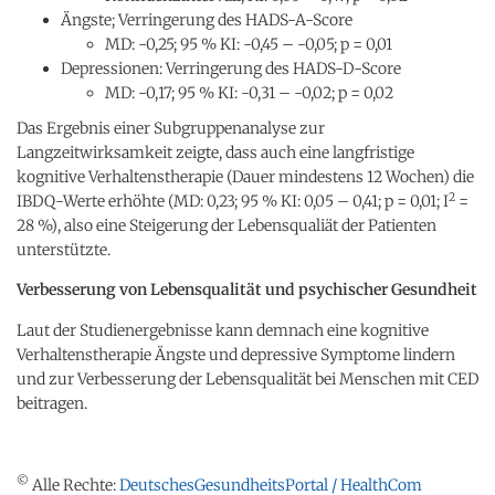
Ängste; Verringerung des HADS-A-Score
MD: -0,25; 95 % KI: -0,45 – -0,05; p = 0,01
Depressionen: Verringerung des HADS-D-Score
MD: -0,17; 95 % KI: -0,31 – -0,02; p = 0,02
Das Ergebnis einer Subgruppenanalyse zur
Langzeitwirksamkeit zeigte, dass auch eine langfristige
kognitive Verhaltenstherapie (Dauer mindestens 12 Wochen) die
2
IBDQ-Werte erhöhte (MD: 0,23; 95 % KI: 0,05 – 0,41; p = 0,01; I
=
28 %), also eine Steigerung der Lebensqualiät der Patienten
unterstützte.
Verbesserung von Lebensqualität und psychischer Gesundheit
Laut der Studienergebnisse kann demnach eine kognitive
Verhaltenstherapie Ängste und depressive Symptome lindern
und zur Verbesserung der Lebensqualität bei Menschen mit CED
beitragen.
©
Alle Rechte:
DeutschesGesundheitsPortal / HealthCom