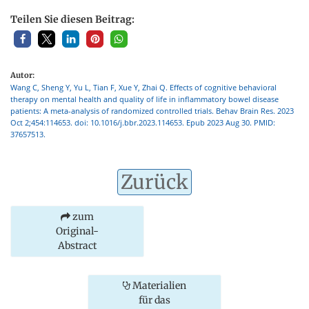
Teilen Sie diesen Beitrag:
Autor:
Wang C, Sheng Y, Yu L, Tian F, Xue Y, Zhai Q. Effects of cognitive behavioral
therapy on mental health and quality of life in inflammatory bowel disease
patients: A meta-analysis of randomized controlled trials. Behav Brain Res. 2023
Oct 2;454:114653. doi: 10.1016/j.bbr.2023.114653. Epub 2023 Aug 30. PMID:
37657513.
Zurück
zum
Original-
Abstract
Materialien
für das