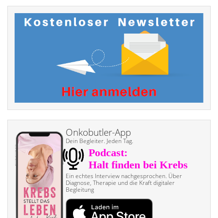
Onkobutler-App
Dein Begleiter. Jeden Tag.
Ein echtes Interview nach­gesprochen. Über
Diagnose, Therapie und die Kraft digitaler
Begleitung