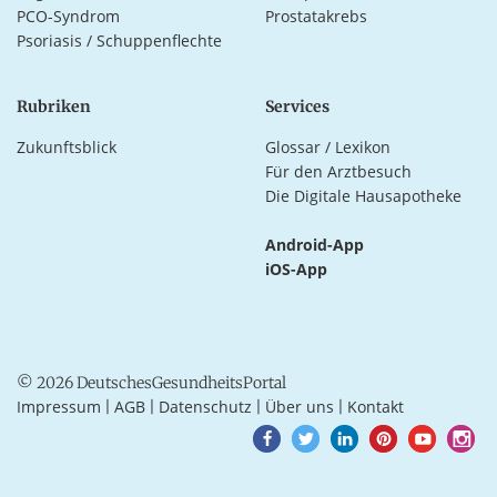
PCO-Syndrom
Prostatakrebs
Psoriasis / Schuppenflechte
Rubriken
Services
Zukunftsblick
Glossar / Lexikon
Für den Arztbesuch
Die Digitale Hausapotheke
Android-App
iOS-App
© 2026 DeutschesGesundheitsPortal
Impressum
AGB
Datenschutz
Über uns
Kontakt
|
|
|
|
Goto
Goto
Goto
Goto
Goto
Goto
Facebook
Twitter
LinkedIn
Pinterest
Youtube
Instagra