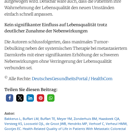
aufgewogen wird. Denkbar wäre auch, dass die Patienten ihre
Wahrnehmung der Lebensqualität den neuen Umständen
einfach schnell anpassen.
Kein signifikanter Einfluss auf Lebensqualität trotz
deutlicher Zunahme der Nebenwirkungen
Die Autoren schlussfolgerten, dass maximales Tumor-
Debulking neben der systemischen Therapie bei metastasiertem
Darmkrebs mit einer signifikanten Erhöhung der schweren
Nebenwirkungen ohne Verringerung der Lebensqualität
verbunden sei.
©
Alle Rechte:
DeutschesGesundheitsPortal / HealthCom
Teilen Sie diesen Beitrag:
Autor:
Bakkerus L, Buffart LM, Buffart TE, Meyer YM, Zonderhuis BM, Haasbeek CJA,
Versteeg KS, Loosveld OJL, de Groot JWB, Hendriks MP, Verhoef C, Verheul HMW,
Gootjes EC. Health-Related Quality of Life in Patients With Metastatic Colorectal