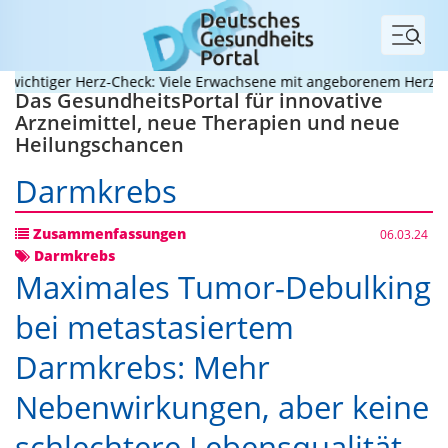
Menü
htiger Herz-Check: Viele Erwachsene mit angeborenem Herzfehler 
Das GesundheitsPortal für innovative
Arzneimittel, neue Therapien und neue
Heilungschancen
Darmkrebs
Zusammenfassungen
06.03.24
Darmkrebs
Maximales Tumor-Debulking
bei metastasiertem
Darmkrebs: Mehr
Nebenwirkungen, aber keine
schlechtere Lebensqualität