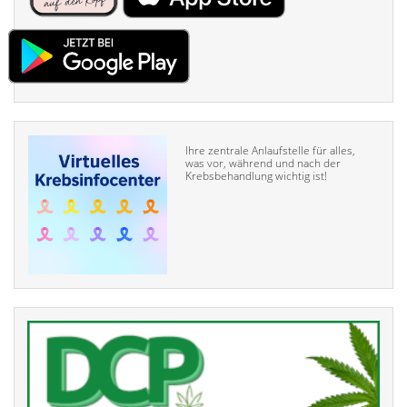
Ihre zentrale Anlaufstelle für alles,
was vor, während und nach der
Krebsbehandlung wichtig ist!