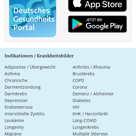
Indikationen / Krankheitsbilder
Adipositas / Übergewicht
Arthritis / Rheuma
Asthma
Brustkrebs
Chronische
COPD
Darmentzündung
Corona
Darmkrebs
Demenz / Alzheimer
Depression
Diabetes
Endometriose
HIV
Interstitielle Zystitis
KHK / Herzinfarkt
Leukämie
Long-COVID
Longevity
Lungenkrebs
Migräne
Multiple Sklerose