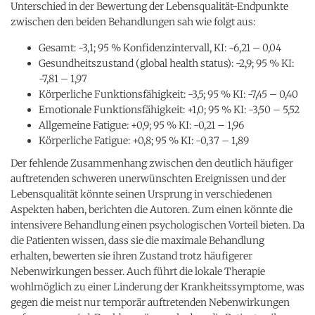
Unterschied in der Bewertung der Lebensqualität-Endpunkte
zwischen den beiden Behandlungen sah wie folgt aus:
Gesamt: -3,1; 95 % Konfidenzintervall, KI: -6,21 – 0,04
Gesundheitszustand (global health status): -2,9; 95 % KI:
-7,81 – 1,97
Körperliche Funktionsfähigkeit: -3,5; 95 % KI: -7,45 – 0,40
Emotionale Funktionsfähigkeit: +1,0; 95 % KI: -3,50 – 5,52
Allgemeine Fatigue: +0,9; 95 % KI: -0,21 – 1,96
Körperliche Fatigue: +0,8; 95 % KI: -0,37 – 1,89
Der fehlende Zusammenhang zwischen den deutlich häufiger
auftretenden schweren unerwünschten Ereignissen und der
Lebensqualität könnte seinen Ursprung in verschiedenen
Aspekten haben, berichten die Autoren. Zum einen könnte die
intensivere Behandlung einen psychologischen Vorteil bieten. Da
die Patienten wissen, dass sie die maximale Behandlung
erhalten, bewerten sie ihren Zustand trotz häufigerer
Nebenwirkungen besser. Auch führt die lokale Therapie
wohlmöglich zu einer Linderung der Krankheitssymptome, was
gegen die meist nur temporär auftretenden Nebenwirkungen