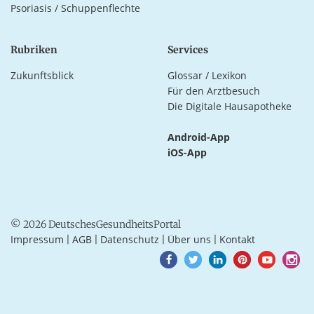
Psoriasis / Schuppenflechte
Rubriken
Services
Zukunftsblick
Glossar / Lexikon
Für den Arztbesuch
Die Digitale Hausapotheke
Android-App
iOS-App
© 2026 DeutschesGesundheitsPortal
Impressum
AGB
Datenschutz
Über uns
Kontakt
|
|
|
|
Goto
Goto
Goto
Goto
Goto
Goto
Facebook
Twitter
LinkedIn
Pinterest
Youtube
Instagra