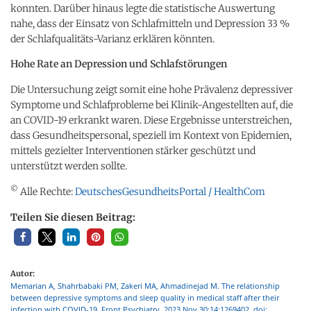
konnten. Darüber hinaus legte die statistische Auswertung
nahe, dass der Einsatz von Schlafmitteln und Depression 33 %
der Schlafqualitäts-Varianz erklären könnten.
Hohe Rate an Depression und Schlafstörungen
Die Untersuchung zeigt somit eine hohe Prävalenz depressiver
Symptome und Schlafprobleme bei Klinik-Angestellten auf, die
an COVID-19 erkrankt waren. Diese Ergebnisse unterstreichen,
dass Gesundheitspersonal, speziell im Kontext von Epidemien,
mittels gezielter Interventionen stärker geschützt und
unterstützt werden sollte.
©
Alle Rechte:
DeutschesGesundheitsPortal / HealthCom
Teilen Sie diesen Beitrag:
Autor:
Memarian A, Shahrbabaki PM, Zakeri MA, Ahmadinejad M. The relationship
between depressive symptoms and sleep quality in medical staff after their
infection with COVID-19. Front Psychiatry. 2023 Nov 30;14:1269402. doi: