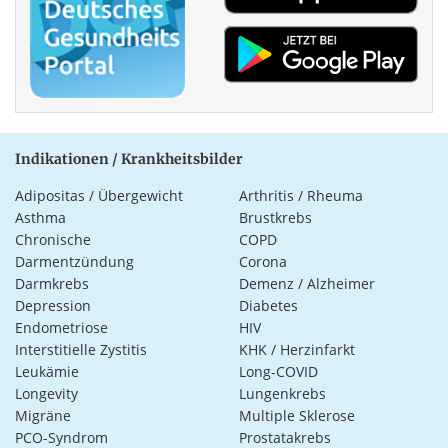
Indikationen / Krankheitsbilder
Adipositas / Übergewicht
Arthritis / Rheuma
Asthma
Brustkrebs
Chronische
COPD
Darmentzündung
Corona
Darmkrebs
Demenz / Alzheimer
Depression
Diabetes
Endometriose
HIV
Interstitielle Zystitis
KHK / Herzinfarkt
Leukämie
Long-COVID
Longevity
Lungenkrebs
Migräne
Multiple Sklerose
PCO-Syndrom
Prostatakrebs