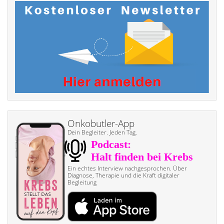
Onkobutler-App
Dein Begleiter. Jeden Tag.
Ein echtes Interview nach­gesprochen. Über
Diagnose, Therapie und die Kraft digitaler
Begleitung