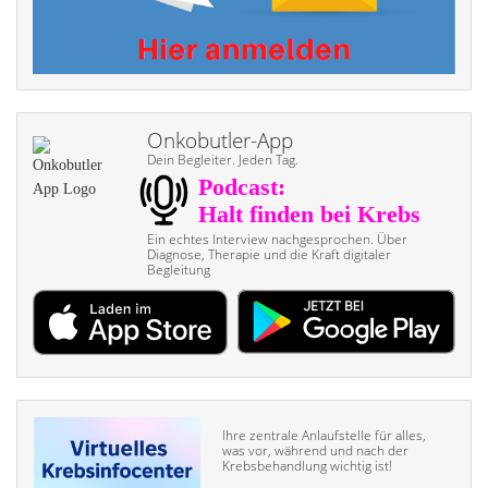
Onkobutler-App
Dein Begleiter. Jeden Tag.
Ein echtes Interview nach­gesprochen. Über
Diagnose, Therapie und die Kraft digitaler
Begleitung
Ihre zentrale Anlaufstelle für alles,
was vor, während und nach der
Krebsbehandlung wichtig ist!