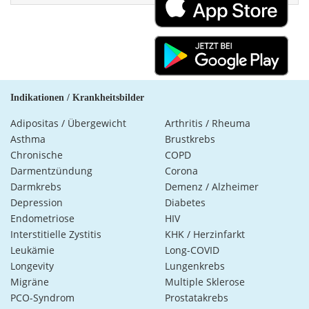
Indikationen / Krankheitsbilder
Adipositas / Übergewicht
Arthritis / Rheuma
Asthma
Brustkrebs
Chronische
COPD
Darmentzündung
Corona
Darmkrebs
Demenz / Alzheimer
Depression
Diabetes
Endometriose
HIV
Interstitielle Zystitis
KHK / Herzinfarkt
Leukämie
Long-COVID
Longevity
Lungenkrebs
Migräne
Multiple Sklerose
PCO-Syndrom
Prostatakrebs