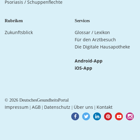
Psoriasis / Schuppenflechte
Rubriken
Services
Zukunftsblick
Glossar / Lexikon
Für den Arztbesuch
Die Digitale Hausapotheke
Android-App
iOS-App
© 2026 DeutschesGesundheitsPortal
Impressum
AGB
Datenschutz
Über uns
Kontakt
|
|
|
|
Goto
Goto
Goto
Goto
Goto
Goto
Facebook
Twitter
LinkedIn
Pinterest
Youtube
Instagra