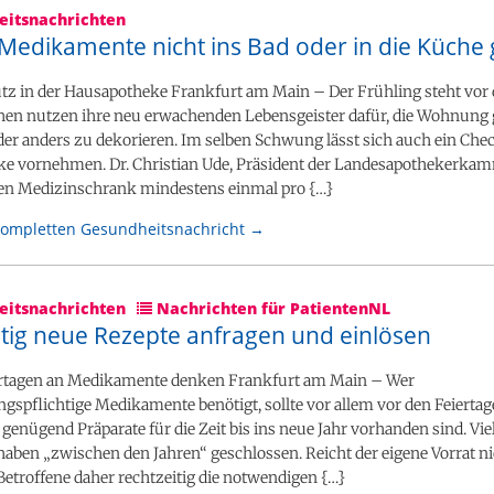
itsnachrichten
edikamente nicht ins Bad oder in die Küche
tz in der Hausapotheke Frankfurt am Main – Der Frühling steht vor
hen nutzen ihre neu erwachenden Lebensgeister dafür, die Wohnung 
er anders zu dekorieren. Im selben Schwung lässt sich auch ein Che
e vornehmen. Dr. Christian Ude, Präsident der Landesapothekerka
den Medizinschrank mindestens einmal pro {…}
kompletten Gesundheitsnachricht →
itsnachrichten
Nachrichten für PatientenNL
itig neue Rezepte anfragen und einlösen
ertagen an Medikamente denken Frankfurt am Main – Wer
gspflichtige Medikamente benötigt, sollte vor allem vor den Feiertag
genügend Präparate für die Zeit bis ins neue Jahr vorhanden sind. Vie
aben „zwischen den Jahren“ geschlossen. Reicht der eigene Vorrat ni
 Betroffene daher rechtzeitig die notwendigen {…}