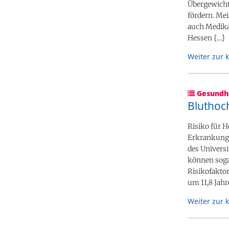
Übergewicht
fördern. Me
auch Medika
Hessen {…}
Weiter zur 
Gesundhe
Bluthoc
Risiko für 
Erkrankungen
des Univers
können sogar
Risikofakto
um 11,8 Jahr
Weiter zur 