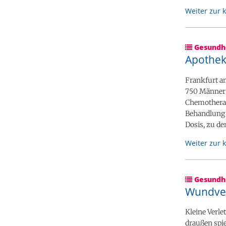
Weiter zur 
Gesundhe
Apothek
Frankfurt a
750 Männer 
Chemotherapi
Behandlung i
Dosis, zu de
Weiter zur 
Gesundhe
Wundver
Kleine Verl
draußen spie