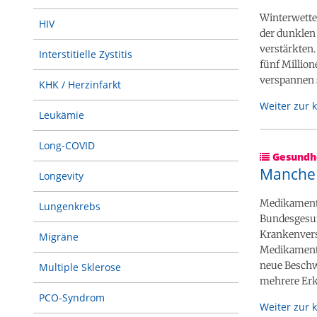
Winterwette
HIV
der dunklen 
verstärkten.
Interstitielle Zystitis
fünf Millio
verspannen s
KHK / Herzinfarkt
Weiter zur 
Leukämie
Long-COVID
Gesundhe
Manche A
Longevity
Medikamente
Lungenkrebs
Bundesgesun
Krankenversi
Migräne
Medikamente
neue Beschw
Multiple Sklerose
mehrere Erk
PCO-Syndrom
Weiter zur 