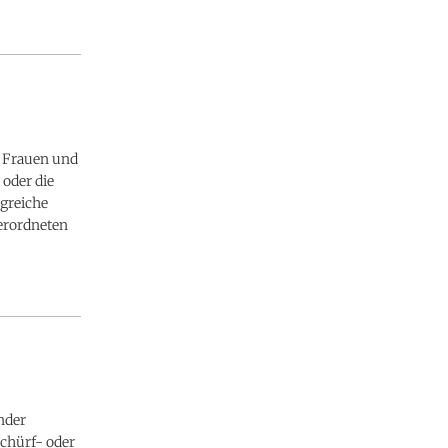
0 Frauen und
oder die
lgreiche
verordneten
nder
Schürf- oder