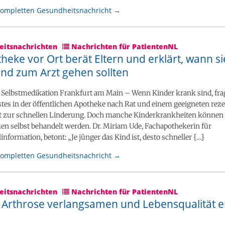
kompletten Gesundheitsnachricht →
itsnachrichten
Nachrichten für PatientenNL
heke vor Ort berät Eltern und erklärt, wann si
ind zum Arzt gehen sollten
 Selbstmedikation Frankfurt am Main – Wenn Kinder krank sind, frag
rstes in der öffentlichen Apotheke nach Rat und einem geeigneten reze
zur schnellen Linderung. Doch manche Kinderkrankheiten können 
en selbst behandelt werden. Dr. Miriam Ude, Fachapothekerin für
information, betont: „Je jünger das Kind ist, desto schneller {…}
kompletten Gesundheitsnachricht →
itsnachrichten
Nachrichten für PatientenNL
h Arthrose verlangsamen und Lebensqualität e