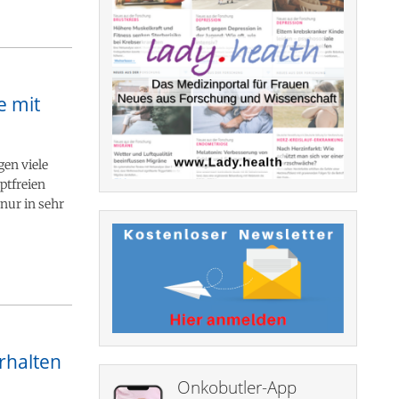
e mit
en viele
ptfreien
nur in sehr
rhalten
Onkobutler-App