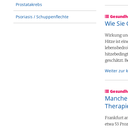
Prostatakrebs
Gesundhe
Psoriasis / Schuppenflechte
Wie Sie
Wirkung un
Hitze ist ei
lebensbedroh
hitzebedingt
geschätzt. B
Weiter zur 
Gesundhe
Manche 
Therapi
Frankfurt a
etwa 53 Proz