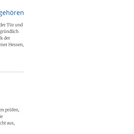
 gehören
 der Tür und
gründlich
ck der
mmer Hessen,
en prüfen,
le
cht aus,