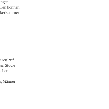
ungen
ällen können
thekerkammer
Kreislauf-
len Studie
scher
re, Männer