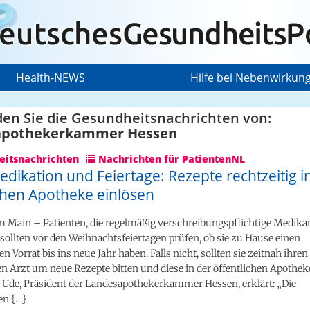
Health-NEWS
Hilfe bei Nebenwirkun
den Sie die Gesundheitsnachrichten von:
apothekerkammer Hessen
itsnachrichten
Nachrichten für PatientenNL
ikation und Feiertage: Rezepte rechtzeitig i
ichen Apotheke einlösen
m Main – Patienten, die regelmäßig verschreibungspflichtige Medik
ollten vor den Weihnachtsfeiertagen prüfen, ob sie zu Hause einen
n Vorrat bis ins neue Jahr haben. Falls nicht, sollten sie zeitnah ihren
 Arzt um neue Rezepte bitten und diese in der öffentlichen Apotheke
n Ude, Präsident der Landesapothekerkammer Hessen, erklärt: „Die
en {…}