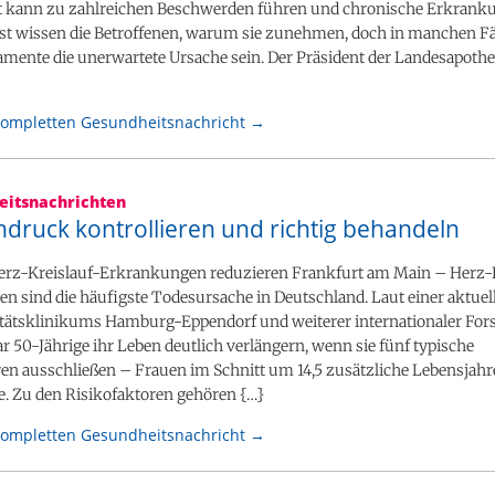
 kann zu zahlreichen Beschwerden führen und chronische Erkrank
ist wissen die Betroffenen, warum sie zunehmen, doch in manchen F
mente die unerwartete Ursache sein. Der Präsident der Landesapo
kompletten Gesundheitsnachricht →
itsnachrichten
hdruck kontrollieren und richtig behandeln
Herz-Kreislauf-Erkrankungen reduzieren Frankfurt am Main – Herz-
 sind die häufigste Todesursache in Deutschland. Laut einer aktuel
itätsklinikums Hamburg-Eppendorf und weiterer internationaler For
 50-Jährige ihr Leben deutlich verlängern, wenn sie fünf typische
ren ausschließen – Frauen im Schnitt um 14,5 zusätzliche Lebensjah
e. Zu den Risikofaktoren gehören {…}
kompletten Gesundheitsnachricht →