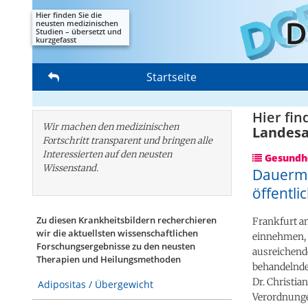
Hier finden Sie die
neusten medizinischen
Studien – übersetzt und
kurzgefasst
Startseite
Hier fin
Wir machen den medizinischen
Landes
Fortschritt transparent und bringen alle
Interessierten auf den neusten
Gesundhe
Wissenstand.
Dauermed
öffentl
Zu diesen Krankheitsbildern recherchieren
Frankfurt a
wir die aktuellsten wissenschaftlichen
einnehmen, s
Forschungs­ergebnisse zu den neusten
ausreichende
Therapien und Heilungsmethoden
behandelnden
Dr. Christia
Adipositas / Übergewicht
Verordnung