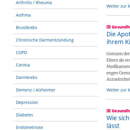
Arthritis / Rheuma
Weiter zur 
Asthma
Gesundhe
Brustkrebs
Die Apot
Chronische Darmentzündung
ihrem K
COPD
Grenzen der
Eltern als e
Corona
Medikament 
engen Grenz
Darmkrebs
Arzneimittel
Weiter zur 
Demenz / Alzheimer
Depression
Gesundhe
Diabetes
Wie sic
lässt
Endometriose