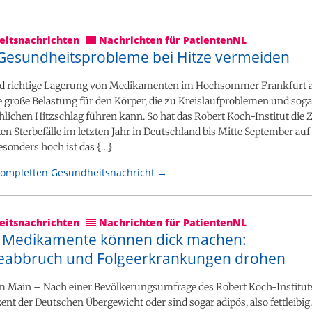
itsnachrichten
Nachrichten für PatientenNL
 Gesundheitsprobleme bei Hitze vermeiden
d richtige Lagerung von Medikamenten im Hochsommer Frankfurt 
ne große Belastung für den Körper, die zu Kreislaufproblemen und sog
lichen Hitzschlag führen kann. So hat das Robert Koch-Institut die Z
en Sterbefälle im letzten Jahr in Deutschland bis Mitte September au
esonders hoch ist das {…}
kompletten Gesundheitsnachricht →
itsnachrichten
Nachrichten für PatientenNL
Medikamente können dick machen:
eabbruch und Folgeerkrankungen drohen
m Main – Nach einer Bevölkerungsumfrage des Robert Koch-Institut
ent der Deutschen Übergewicht oder sind sogar adipös, also fettleibig.