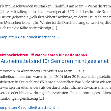
r kann Beschwerden verstärken Frankfurt am Main – Wenn die Tem
Jahreszeit fallen, kann dies ab weniger als 5 °C auch bestimmte Kran
 Hierzu gehört die „Volkskrankheit“ Arthrose, an der in Deutschland
nen Menschen leiden. „Im Winter ist die Durchblutung schwächer, di
ich und die Kälte beeinträchtigt {…}
kompletten Gesundheitsnachricht →
itsnachrichten
Nachrichten für PatientenNL
rzneimittel sind für Senioren nicht geeignet
 wirken im Alter anders Frankfurt am Main – Laut
dheitsministerium waren im Juli 2024 über 20 Prozent der gesetzli
cherten in Deutschland 65 Jahre alt oder älter. Was Viele nicht wissen
 wirken im Alter anders als bei durchschnittlichen Erwachsenen u
erden oder Nebenwirkungen hervorrufen. Hinzu kommt, dass Ältere
rankungen gleichzeitig {…}
kompletten Gesundheitsnachricht →