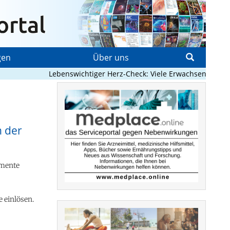
gen
Über uns
Lebenswichtiger Herz-Check: Viele Erwachsene mit angebo
n der
amente
 einlösen.