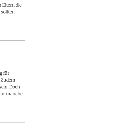
 Eltern die
sollten
g für
e. Zudem
sein. Doch
 für manche