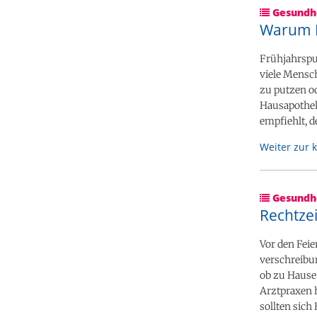
Gesundhe
Warum M
Frühjahrspu
viele Mensc
zu putzen od
Hausapothek
empfiehlt, 
Weiter zur 
Gesundhe
Rechtze
Vor den Fei
verschreibun
ob zu Hause 
Arztpraxen h
sollten sich