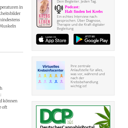
Dein Begleiter. Jeden Tag.
peraturen in
kheitsbilder
Ein echtes Interview nach­
 mindestens
gesprochen. Über Diagnose,
Therapie und die Kraft digitaler
e Muskeln
Begleitung
Ihre zentrale
Anlaufstelle für alles,
was vor, während und
nach der
Krebsbehandlung
wichtig ist!
ch
:
nd können
 oft