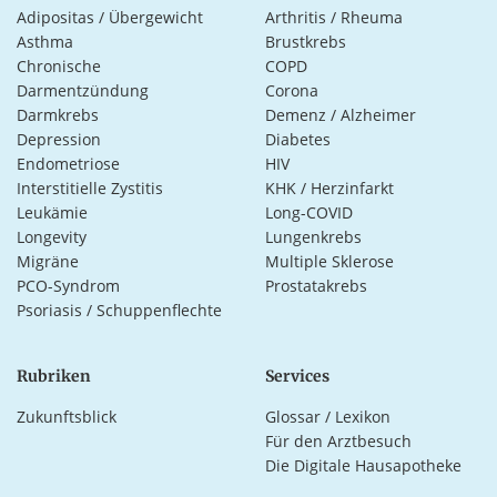
Adipositas / Übergewicht
Arthritis / Rheuma
Asthma
Brustkrebs
Chronische
COPD
Darmentzündung
Corona
Darmkrebs
Demenz / Alzheimer
Depression
Diabetes
Endometriose
HIV
Interstitielle Zystitis
KHK / Herzinfarkt
Leukämie
Long-COVID
Longevity
Lungenkrebs
Migräne
Multiple Sklerose
PCO-Syndrom
Prostatakrebs
Psoriasis / Schuppenflechte
Rubriken
Services
Zukunftsblick
Glossar / Lexikon
Für den Arztbesuch
Die Digitale Hausapotheke