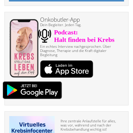
Onkobutler-App
Dein Begleiter. Jeden Tag.
Ein echtes Interview nach­gesprochen. Über
Diagnose, Therapie und die Kraft digitaler
Begleitung
Ihre zentrale Anlaufstelle für alles,
was vor, während und nach der
Krebsbehandlung wichtig ist!