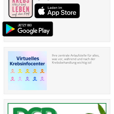
Ihre zentrale Anlaufstelle für alles,
was vor, während und nach der
Krebsbehandlung wichtig ist!