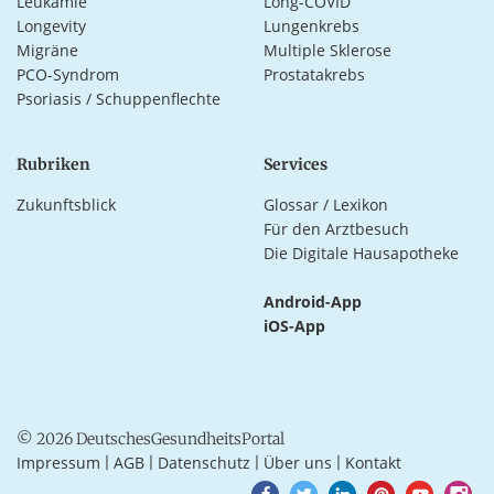
Leukämie
Long-COVID
Longevity
Lungenkrebs
Migräne
Multiple Sklerose
PCO-Syndrom
Prostatakrebs
Psoriasis / Schuppenflechte
Rubriken
Services
Zukunftsblick
Glossar / Lexikon
Für den Arztbesuch
Die Digitale Hausapotheke
Android-App
iOS-App
© 2026 DeutschesGesundheitsPortal
Impressum
AGB
Datenschutz
Über uns
Kontakt
|
|
|
|