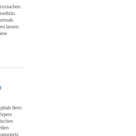
rursachen.
smedizin
rstmals
en lassen.
iese
n
pitals Bern
örpers
äischen
ellen
ransports