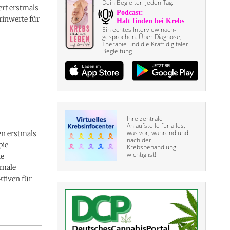
Dein Begleiter. Jeden Tag.
ert erstmals
rinwerte für
Ein echtes Interview nach­
gesprochen. Über Diagnose,
Therapie und die Kraft digitaler
Begleitung
Ihre zentrale
Anlaufstelle für alles,
was vor, während und
ben erstmals
nach der
pie
Krebsbehandlung
wichtig ist!
he
rmale
ktiven für