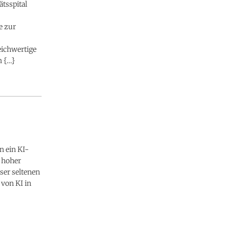
ätsspital
e zur
eichwertige
n {…}
n ein KI-
t hoher
ser seltenen
von KI in