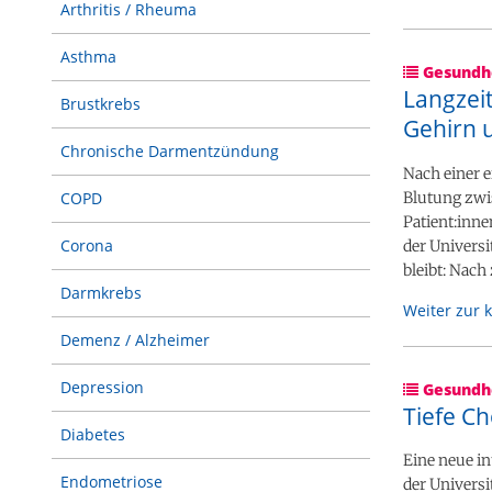
Arthritis / Rheuma
Asthma
Gesundhe
Langzeit
Brustkrebs
Gehirn u
Chronische Darmentzündung
Nach einer 
Blutung zwis
COPD
Patient:inne
Corona
der Universi
bleibt: Nach
Darmkrebs
Weiter zur 
Demenz / Alzheimer
Depression
Gesundhe
Tiefe Ch
Diabetes
Eine neue in
Endometriose
der Universi