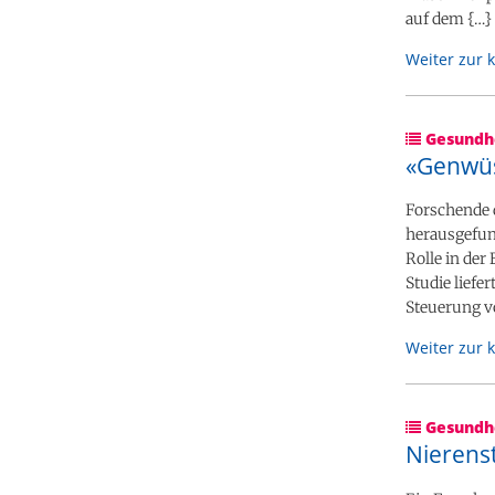
auf dem {…}
Weiter zur 
Gesundhe
«Genwüs
Forschende 
herausgefun
Rolle in de
Studie liefe
Steuerung v
Weiter zur 
Gesundhe
Nierens