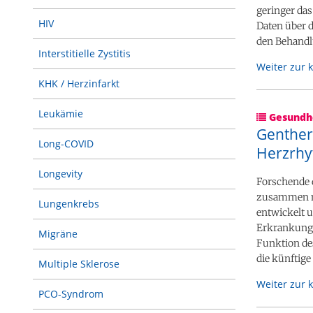
geringer das
HIV
Daten über d
den Behandl
Interstitielle Zystitis
Weiter zur 
KHK / Herzinfarkt
Leukämie
Gesundhe
Genther
Long-COVID
Herzrhy
Longevity
Forschende d
zusammen mi
Lungenkrebs
entwickelt u
Erkrankung d
Migräne
Funktion de
die künftige
Multiple Sklerose
Weiter zur 
PCO-Syndrom