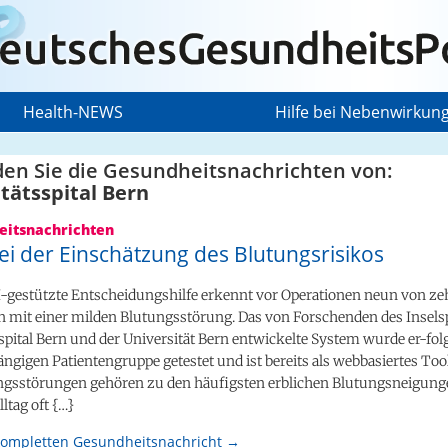
Health-NEWS
Hilfe bei Nebenwirkun
den Sie die Gesundheitsnachrichten von:
tätsspital Bern
itsnachrichten
 bei der Einschätzung des Blutungsrisikos
I-gestützte Entscheidungshilfe erkennt vor Operationen neun von z
n mit einer milden Blutungsstörung. Das von Forschenden des Inselsp
spital Bern und der Universität Bern entwickelte System wurde er-fol
ngigen Patientengruppe getestet und ist bereits als webbasiertes Too
ngsstörungen gehören zu den häufigsten erblichen Blutungsneigunge
ltag oft {…}
kompletten Gesundheitsnachricht →