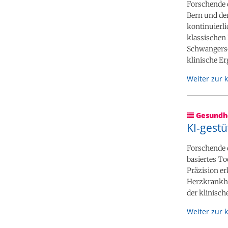
Forschende d
Bern und der
kontinuierli
klassischen
Schwangersc
klinische E
Weiter zur 
Gesundhe
KI-gest
Forschende d
basiertes To
Präzision er
Herzkrankhe
der klinisc
Weiter zur 