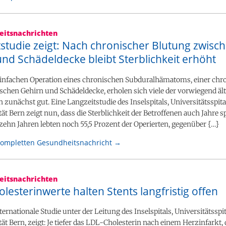
itsnachrichten
studie zeigt: Nach chronischer Blutung zwisc
nd Schädeldecke bleibt Sterblichkeit erhöht
einfachen Operation eines chronischen Subduralhämatoms, einer chr
chen Gehirn und Schädeldecke, erholen sich viele der vorwiegend äl
n zunächst gut. Eine Langzeitstudie des Inselspitals, Universitätsspit
tät Bern zeigt nun, dass die Sterblichkeit der Betroffenen auch Jahre s
 zehn Jahren lebten noch 55,5 Prozent der Operierten, gegenüber {…}
kompletten Gesundheitsnachricht →
itsnachrichten
olesterinwerte halten Stents langfristig offen
ternationale Studie unter der Leitung des Inselspitals, Universitätsspi
tät Bern, zeigt: Je tiefer das LDL-Cholesterin nach einem Herzinfarkt,