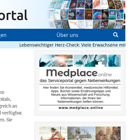
gen
Über uns
Lebenswichtiger Herz-Check: Viele Erwachsene mit angeborenem
ehn
itals,
greich an
l verfügbar.
n. Sie