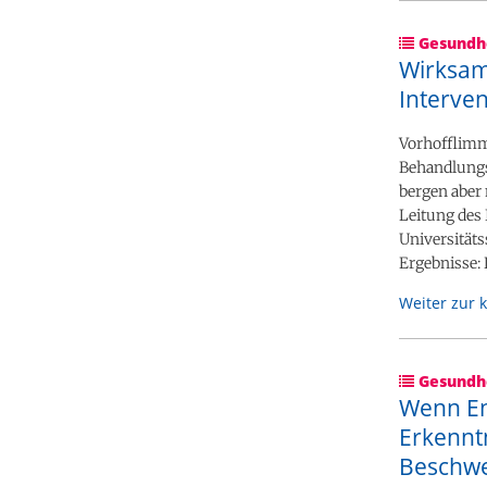
Gesundhe
Wirksam
Interve
Vorhofflimm
Behandlungs
bergen aber 
Leitung des 
Universitäts
Ergebnisse: 
Weiter zur 
Gesundhe
Wenn En
Erkennt
Beschw