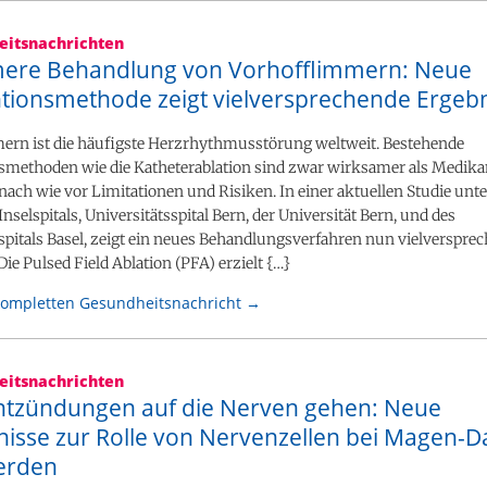
itsnachrichten
ere Behandlung von Vorhofflimmern: Neue
ntionsmethode zeigt vielversprechende Ergeb
ern ist die häufigste Herzrhythmusstörung weltweit. Bestehende
methoden wie die Katheterablation sind zwar wirksamer als Medik
nach wie vor Limitationen und Risiken. In einer aktuellen Studie unte
Inselspitals, Universitätsspital Bern, der Universität Bern, und des
spitals Basel, zeigt ein neues Behandlungsverfahren nun vielverspre
Die Pulsed Field Ablation (PFA) erzielt {…}
kompletten Gesundheitsnachricht →
itsnachrichten
tzündungen auf die Nerven gehen: Neue
nisse zur Rolle von Nervenzellen bei Magen-
erden