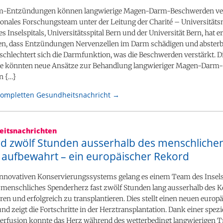
-Entzündungen können langwierige Magen-Darm-Beschwerden ve
ionales Forschungsteam unter der Leitung der Charité – Universität
es Inselspitals, Universitätsspital Bern und der Universität Bern, hat e
n, dass Entzündungen Nervenzellen im Darm schädigen und absterb
chlechtert sich die Darmfunktion, was die Beschwerden verstärkt. D
e könnten neue Ansätze zur Behandlung langwieriger Magen-Darm-
n {…}
kompletten Gesundheitsnachricht →
itsnachrichten
rd zwölf Stunden ausserhalb des menschliche
 aufbewahrt – ein europäischer Rekord
innovativen Konservierungssystems gelang es einem Team des Insels
n menschliches Spenderherz fast zwölf Stunden lang ausserhalb des K
n und erfolgreich zu transplantieren. Dies stellt einen neuen europ
nd zeigt die Fortschritte in der Herztransplantation. Dank einer spezi
rfusion konnte das Herz während des wetterbedingt langwierigen T