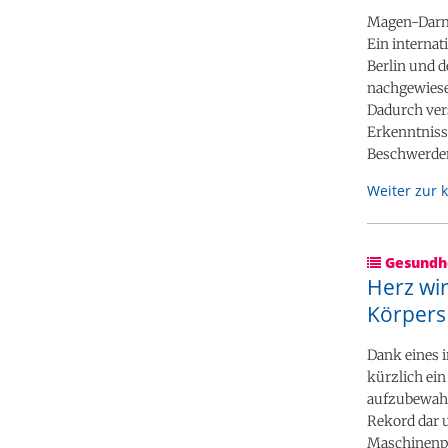
Magen-Darm
Ein internat
Berlin und d
nachgewiese
Dadurch vers
Erkenntniss
Beschwerde
Weiter zur 
Gesundhe
Herz wi
Körpers
Dank eines 
kürzlich ei
aufzubewahre
Rekord dar u
Maschinenpe