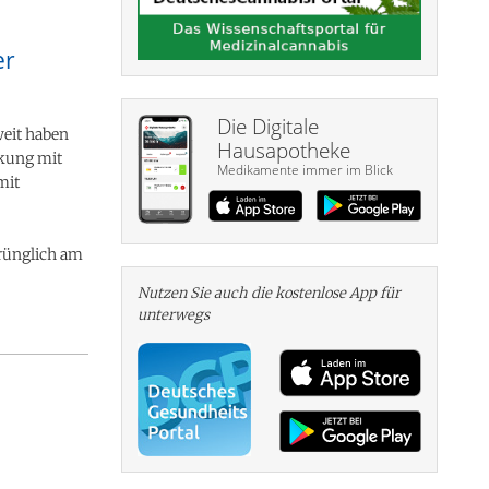
er
Die Digitale
weit haben
Hausapotheke
nkung mit
Medikamente immer im Blick
mit
prünglich am
Nutzen Sie auch die kosten­lose App für
unterwegs