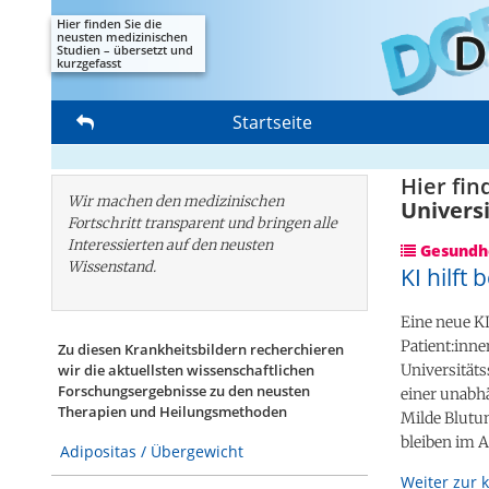
Hier finden Sie die
neusten medizinischen
Studien – übersetzt und
kurzgefasst
Startseite
Hier fin
Wir machen den medizinischen
Universi
Fortschritt transparent und bringen alle
Interessierten auf den neusten
Gesundhe
Wissenstand.
KI hilft
Eine neue K
Patient:inne
Zu diesen Krankheitsbildern recherchieren
Universitäts
wir die aktuellsten wissenschaftlichen
Forschungs­ergebnisse zu den neusten
einer unabhä
Therapien und Heilungsmethoden
Milde Blutu
bleiben im Al
Adipositas / Übergewicht
Weiter zur 