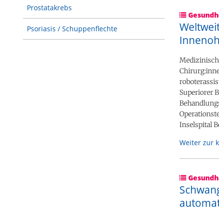
Prostatakrebs
Gesundhe
Weltweit
Psoriasis / Schuppenflechte
Innenoh
Medizinische
Chirurg:inn
roboterassis
Superiorer B
Behandlungs
Operationst
Inselspital 
Weiter zur 
Gesundhe
Schwang
automat