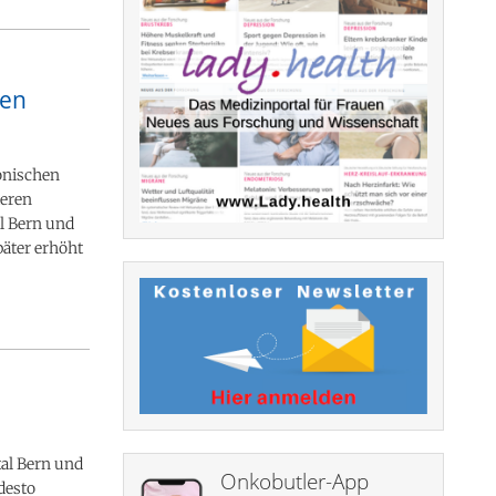
hen
onischen
teren
al Bern und
päter erhöht
tal Bern und
Onkobutler-App
 desto