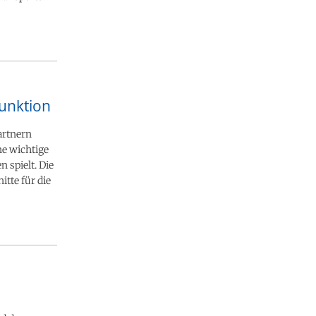
unktion
artnern
ne wichtige
 spielt. Die
itte für die