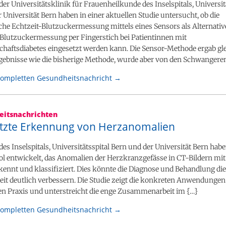
er Universitätsklinik für Frauenheilkunde des Inselspitals, Universit
 Universität Bern haben in einer aktuellen Studie untersucht, ob die
che Echtzeit-Blutzuckermessung mittels eines Sensors als Alternativ
 Blutzuckermessung per Fingerstich bei Patientinnen mit
haftsdiabetes eingesetzt werden kann. Die Sensor-Methode ergab gl
rgebnisse wie die bisherige Methode, wurde aber von den Schwangere
kompletten Gesundheitsnachricht →
itsnachrichten
ützte Erkennung von Herzanomalien
es Inselspitals, Universitätsspital Bern und der Universität Bern habe
ol entwickelt, das Anomalien der Herzkranzgefässe in CT-Bildern mi
kennt und klassifiziert. Dies könnte die Diagnose und Behandlung die
it deutlich verbessern. Die Studie zeigt die konkreten Anwendungen 
hen Praxis und unterstreicht die enge Zusammenarbeit im {…}
kompletten Gesundheitsnachricht →