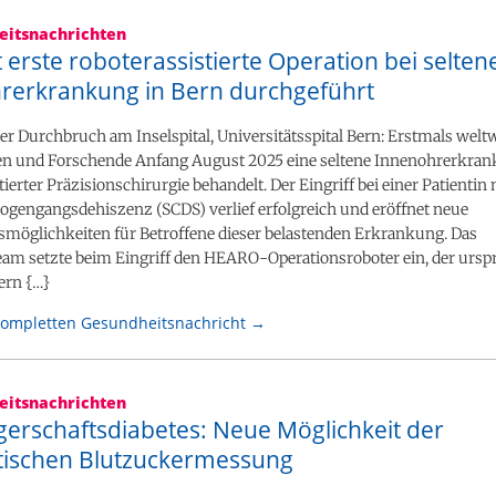
itsnachrichten
 erste roboterassistierte Operation bei selten
rerkrankung in Bern durchgeführt
r Durchbruch am Inselspital, Universitätsspital Bern: Erstmals welt
en und Forschende Anfang August 2025 eine seltene Innenohrerkra
tierter Präzisionschirurgie behandelt. Der Eingriff bei einer Patientin 
ogengangsdehiszenz (SCDS) verlief erfolgreich und eröffnet neue
möglichkeiten für Betroffene dieser belastenden Erkrankung. Das
eam setzte beim Eingriff den HEARO-Operationsroboter ein, der urs
Bern {…}
kompletten Gesundheitsnachricht →
itsnachrichten
erschaftsdiabetes: Neue Möglichkeit der
ischen Blutzuckermessung