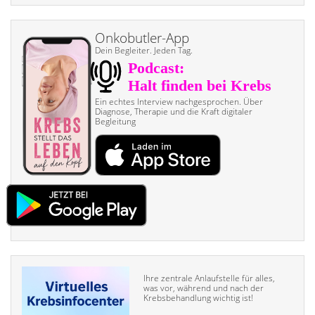
Onkobutler-App
Dein Begleiter. Jeden Tag.
Ein echtes Interview nach­gesprochen. Über
Diagnose, Therapie und die Kraft digitaler
Begleitung
Ihre zentrale Anlaufstelle für alles,
was vor, während und nach der
Krebsbehandlung wichtig ist!