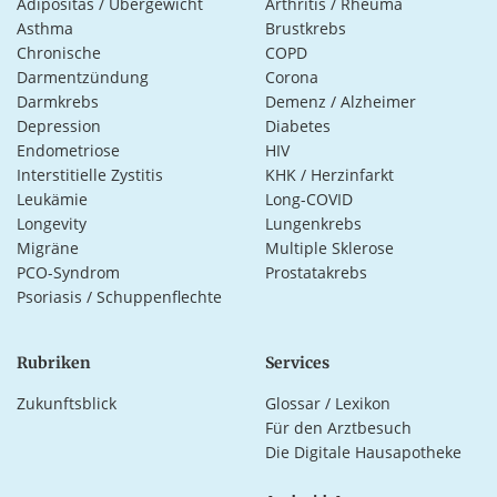
Adipositas / Übergewicht
Arthritis / Rheuma
Asthma
Brustkrebs
Chronische
COPD
Darmentzündung
Corona
Darmkrebs
Demenz / Alzheimer
Depression
Diabetes
Endometriose
HIV
Interstitielle Zystitis
KHK / Herzinfarkt
Leukämie
Long-COVID
Longevity
Lungenkrebs
Migräne
Multiple Sklerose
PCO-Syndrom
Prostatakrebs
Psoriasis / Schuppenflechte
Rubriken
Services
Zukunftsblick
Glossar / Lexikon
Für den Arztbesuch
Die Digitale Hausapotheke