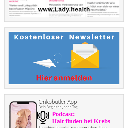
Onkobutler-App
Dein Begleiter. Jeden Tag.
Ein echtes Interview nach­gesprochen. Über