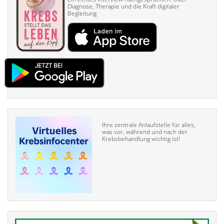
Diagnose, Therapie und die Kraft digitaler
Begleitung
Ihre zentrale Anlaufstelle für alles,
was vor, während und nach der
Krebsbehandlung wichtig ist!