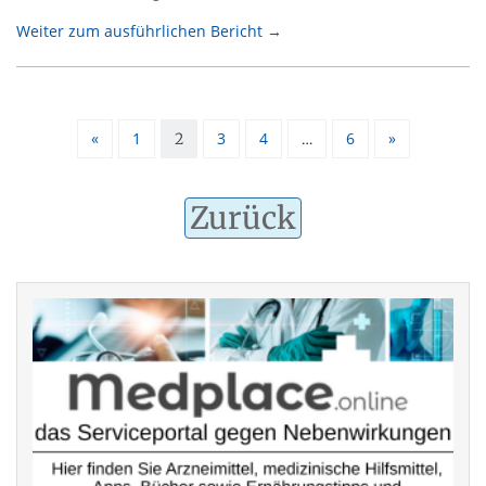
Weiter zum ausführlichen Bericht →
«
1
3
4
6
»
2
…
Zurück