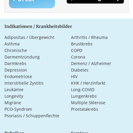
Indikationen / Krankheitsbilder
Adipositas / Übergewicht
Arthritis / Rheuma
Asthma
Brustkrebs
Chronische
COPD
Darmentzündung
Corona
Darmkrebs
Demenz / Alzheimer
Depression
Diabetes
Endometriose
HIV
Interstitielle Zystitis
KHK / Herzinfarkt
Leukämie
Long-COVID
Longevity
Lungenkrebs
Migräne
Multiple Sklerose
PCO-Syndrom
Prostatakrebs
Psoriasis / Schuppenflechte