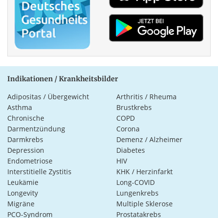
Indikationen / Krankheitsbilder
Adipositas / Übergewicht
Arthritis / Rheuma
Asthma
Brustkrebs
Chronische
COPD
Darmentzündung
Corona
Darmkrebs
Demenz / Alzheimer
Depression
Diabetes
Endometriose
HIV
Interstitielle Zystitis
KHK / Herzinfarkt
Leukämie
Long-COVID
Longevity
Lungenkrebs
Migräne
Multiple Sklerose
PCO-Syndrom
Prostatakrebs