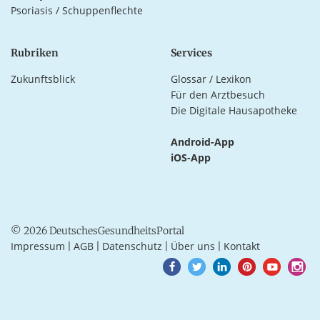
Psoriasis / Schuppenflechte
Rubriken
Services
Zukunftsblick
Glossar / Lexikon
Für den Arztbesuch
Die Digitale Hausapotheke
Android-App
iOS-App
© 2026 DeutschesGesundheitsPortal
Impressum
AGB
Datenschutz
Über uns
Kontakt
|
|
|
|
Goto
Goto
Goto
Goto
Goto
Goto
Facebook
Twitter
LinkedIn
Pinterest
Youtube
Instagra