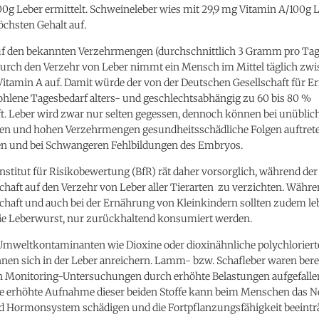
0g Leber ermittelt. Schweineleber wies mit 29,9 mg Vitamin A/100g 
öchsten Gehalt auf.
f den bekannten Verzehrmengen (durchschnittlich 3 Gramm pro Tag
 durch den Verzehr von Leber nimmt ein Mensch im Mittel täglich zwi
Vitamin A auf. Damit würde der von der Deutschen Gesellschaft für 
hlene Tagesbedarf alters- und geschlechtsabhängig zu 60 bis 80 %
t. Leber wird zwar nur selten gegessen, dennoch können bei unüblic
igen und hohen Verzehrmengen gesundheitsschädliche Folgen auftret
n und bei Schwangeren Fehlbildungen des Embryos.
stitut für Risikobewertung (BfR) rät daher vorsorglich, während der
aft auf den Verzehr von Leber aller Tierarten zu verzichten. Währe
haft und auch bei der Ernährung von Kleinkindern sollten zudem leb
ie Leberwurst, nur zurückhaltend konsumiert werden.
mweltkontaminanten wie Dioxine oder dioxinähnliche polychloriert
nen sich in der Leber anreichern. Lamm- bzw. Schafleber waren berei
 Monitoring-Untersuchungen durch erhöhte Belastungen aufgefallen
ige erhöhte Aufnahme dieser beiden Stoffe kann beim Menschen das N
Hormonsystem schädigen und die Fortpflanzungsfähigkeit beeinträ