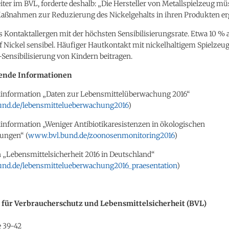
iter im BVL, forderte deshalb: „Die Hersteller von Metallspielzeug m
ßnahmen zur Reduzierung des Nickelgehalts in ihren Produkten erg
as Kontaktallergen mit der höchsten Sensibilisierungsrate. Etwa 10 % a
f Nickel sensibel. Häufiger Hautkontakt mit nickelhaltigem Spielzeu
-Sensibilisierung von Kindern beitragen.
ende Informationen
information „Daten zur Lebensmittelüberwachung 2016“
nd.de/lebensmittelueberwachung2016
)
information „Weniger Antibiotikaresistenzen in ökologischen
tungen“ (
www.bvl.bund.de/zoonosenmonitoring2016
)
 „Lebensmittelsicherheit 2016 in Deutschland“
nd.de/lebensmittelueberwachung2016_praesentation
)
für Verbraucherschutz und Lebensmittelsicherheit (BVL)
 39-42