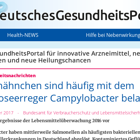
Health-NEWS
Hilfe bei Nebenwirkun
ndheitsPortal für innovative Arzneimittel, n
en und neue Heilungschancen
itsnachrichten
ähnchen sind häufig mit dem
seerreger Campylobacter bela
r 2017
-
Bundesamt für Verbraucherschutz und Lebensmittelsicherhe
 Ergebnisse der Lebensmittelüberwachung 2016 vor
er haben mittlerweile Salmonellen als häufigsten bakterielle
allerkrankungen in Deutschland abgelöst. Kontaminiertes Geflü