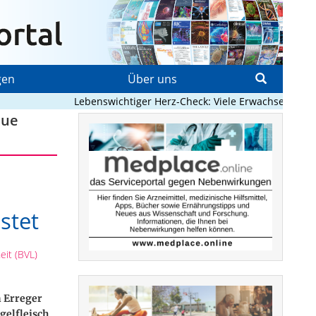
gen
Über uns
Lebenswichtiger Herz-Check: Viele Erwachsene mit ange
eue
stet
it (BVL)
n Erreger
gelfleisch