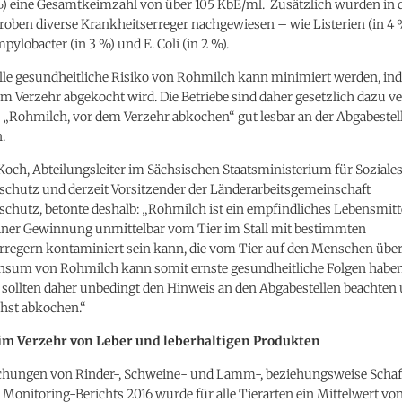
%) eine Gesamtkeimzahl von über 105 KbE/ml. Zusätzlich wurden in 
oben diverse Krankheitserreger nachgewiesen – wie Listerien (in 4 
pylobacter (in 3 %) und E. Coli (in 2 %).
elle gesundheitliche Risiko von Rohmilch kann minimiert werden, in
m Verzehr abgekocht wird. Die Betriebe sind daher gesetzlich dazu ver
 „Rohmilch, vor dem Verzehr abkochen“ gut lesbar an der Abgabestel
.
Koch, Abteilungsleiter im Sächsischen Staatsministerium für Soziale
schutz und derzeit Vorsitzender der Länderarbeitsgemeinschaft
chutz, betonte deshalb: „Rohmilch ist ein empfindliches Lebensmitte
iner Gewinnung unmittelbar vom Tier im Stall mit bestimmten
rregern kontaminiert sein kann, die vom Tier auf den Menschen über
onsum von Rohmilch kann somit ernste gesundheitliche Folgen haben
 sollten daher unbedingt den Hinweis an den Abgabestellen beachten 
hst abkochen.“
eim Verzehr von Leber und leberhaltigen Produkten
chungen von Rinder-, Schweine- und Lamm-, beziehungsweise Schaf
onitoring-Berichts 2016 wurde für alle Tierarten ein Mittelwert vo