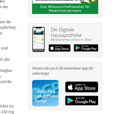
den
% der
dem die
pflichtet,
Die Digitale
le
Hausapotheke
Medikamente immer im Blick
s und
l, das
Nutzen Sie auch die kosten­lose App für
tragbar
unterwegs
.
und die
leber im
n 23,0 mg