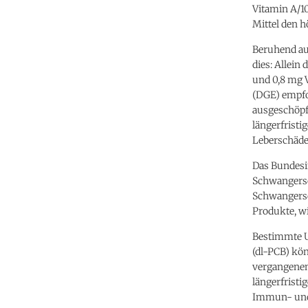
Vitamin A/10
Mittel den h
Beruhend au
dies: Allein
und 0,8 mg 
(DGE) empfo
ausgeschöpf
längerfrist
Leberschäde
Das Bundesin
Schwangersch
Schwangersc
Produkte, w
Bestimmte U
(dl-PCB) kön
vergangenen
längerfrist
Immun- und 