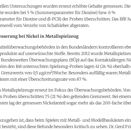
uellen Untersuchungen wurden erneut erhöhte Gehalte gemessen. Die
te wurden bei 5 % (Summenparameter für Dioxine) bzw. 6 %
meter für Dioxine und dl-PCB) der Proben überschritten. Das BfR ha
enerell vom Verzehr von Schafsleber abgeraten.
sserung bei Nickel in Metallspielzeug
ittelüberwachungsbehörden in den Bundesländern kontrollieren ebe
produkte auf unerwünschte Stoffe. Bereits 2012 wurde Metallspielze
Bundesweiten Überwachungsplans (BÜp) auf das Kontaktallergen Ni
Von den 168 untersuchten Spielzeug-Proben lagen 41 (24 %) oberhalb 
n Grenzwerts von 0,5 µg/cm²/Woche. Besonders auffällig waren Metal
sten mit einer Überschreitungsrate von 87 %.
n Metallspielzeuge erneut im Fokus der Überwachungsbehörden. Von
n Proben überschritten 75 (21 %) den geltenden Grenzwert. Bei einem
sten lag der gemessen Nickelanteil sogar mehr als das 200-fache üb
zugehen ist, dass beim Spielen mit Metall- und Modellbaukästen ein
besteht, sind diese Befunde besonders kritisch zu sehen. Dr. Gerd Fri