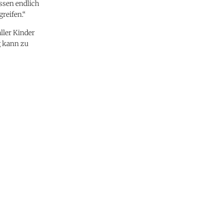
üssen endlich
reifen.“
ller Kinder
g kann zu