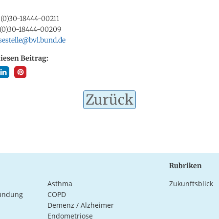
 (0)30-18444-00211
9 (0)30-18444-00209
sestelle@bvl.bund.de
diesen Beitrag:
Zurück
Rubriken
Asthma
Zukunftsblick
ündung
COPD
Demenz / Alzheimer
Endometriose