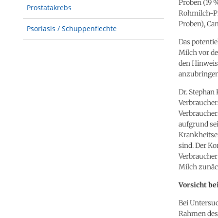
Proben (19 
Prostatakrebs
Rohmilch-Pr
Proben), Cam
Psoriasis / Schuppenflechte
Das potenti
Milch vor de
den Hinweis
anzubringen
Dr. Stephan 
Verbraucher
Verbrauchers
aufgrund se
Krankheitse
sind. Der K
Verbraucher
Milch zunäc
Vorsicht b
Bei Untersu
Rahmen des M