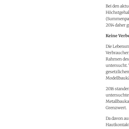
Bei den akt
Höchstgehal
(Summenpara
2014 daher g
Keine Verbe
Die Lebensm
Verbraucher
Rahmen des 
untersucht. 
gesetzliche
Modellbaukä
2016 stande
untersuchte
Metallbauka
Grenzwert.
Da davon aus
Hautkontakt 