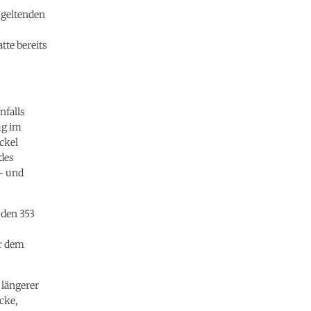
 geltenden
tte bereits
nfalls
ug im
ckel
des
l- und
 den 353
er dem
 längerer
cke,