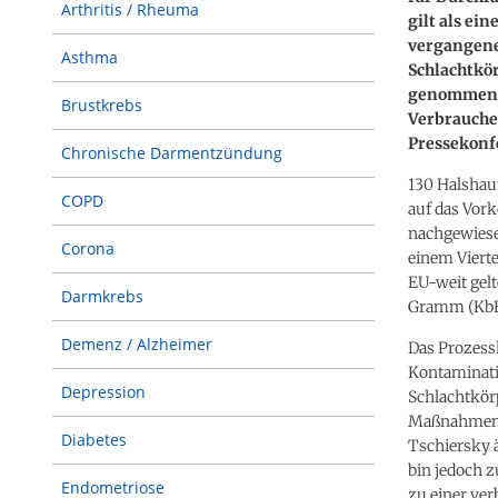
Arthritis / Rheuma
gilt als ei
vergangene
Asthma
Schlachtkör
genommenen
Brustkrebs
Verbrauche
Pressekonfe
Chronische Darmentzündung
130 Halshau
COPD
auf das Vor
nachgewiese
Corona
einem Viert
EU-weit gel
Darmkrebs
Gramm (KbE
Demenz / Alzheimer
Das Prozess
Kontaminatio
Depression
Schlachtkör
Maßnahmen z
Diabetes
Tschiersky ä
bin jedoch 
Endometriose
zu einer ver