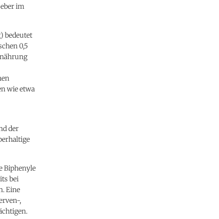
Leber im
) bedeutet
schen 0,5
Ernährung
hen
en wie etwa
nd der
erhaltige
e Biphenyle
ts bei
. Eine
erven-,
chtigen.