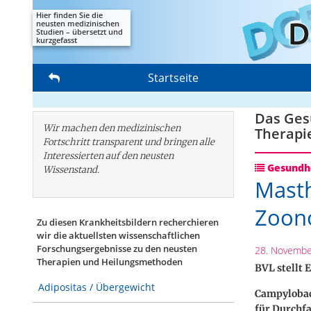
Hier finden Sie die
neusten medizinischen
Studien – übersetzt und
kurzgefasst
Startseite
Das Gesu
Wir machen den medizinischen
Therapi
Fortschritt transparent und bringen alle
Interessierten auf den neusten
Gesundhe
Wissenstand.
Masth
Zoono
Zu diesen Krankheitsbildern recherchieren
wir die aktuellsten wissenschaftlichen
Forschungs­ergebnisse zu den neusten
28. Novembe
Therapien und Heilungsmethoden
BVL stellt
Adipositas / Übergewicht
Campylobact
für Durchf