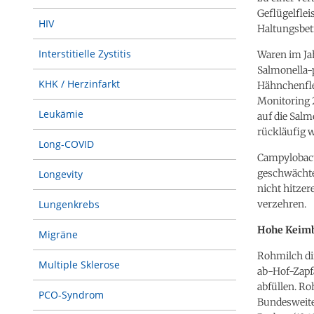
Geflügelfle
HIV
Haltungsbetr
Interstitielle Zystitis
Waren im Ja
Salmonella-p
KHK / Herzinfarkt
Hähnchenfle
Monitoring 2
Leukämie
auf die Sal
rückläufig 
Long-COVID
Campylobact
geschwächte
Longevity
nicht hitzer
verzehren.
Lungenkrebs
Hohe Keimb
Migräne
Rohmilch di
Multiple Sklerose
ab-Hof-Zapf
abfüllen. R
PCO-Syndrom
Bundesweite