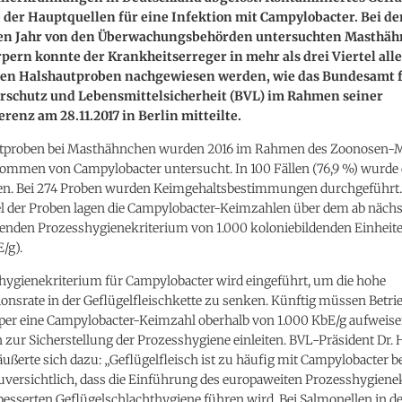
ne der Hauptquellen für eine Infektion mit Campylobacter. Bei d
n Jahr von den Überwachungsbehörden untersuchten Masthäh
pern konnte der Krankheitserreger in mehr als drei Viertel alle
 Halshautproben nachgewiesen werden, wie das Bundesamt 
rschutz und Lebensmittelsicherheit (BVL) im Rahmen seiner
renz am 28.11.2017 in Berlin mitteilte.
tproben bei Masthähnchen wurden 2016 im Rahmen des Zoonosen-M
kommen von Campylobacter untersucht. In 100 Fällen (76,9 %) wurde 
n. Bei 274 Proben wurden Keimgehaltsbestimmungen durchgeführt. 
el der Proben lagen die Campylobacter-Keimzahlen über dem ab näch
tenden Prozesshygienekriterium von 1.000 koloniebildenden Einheit
/g).
hygienekriterium für Campylobacter wird eingeführt, um die hohe
nsrate in der Geflügelfleischkette zu senken. Künftig müssen Betrie
per eine Campylobacter-Keimzahl oberhalb von 1.000 KbE/g aufweise
ur Sicherstellung der Prozesshygiene einleiten. BVL-Präsident Dr.
ußerte sich dazu: „Geflügelfleisch ist zu häufig mit Campylobacter be
zuversichtlich, dass die Einführung des europaweiten Prozesshygiene
besserten Geflügelschlachthygiene führen wird. Bei Salmonellen in d