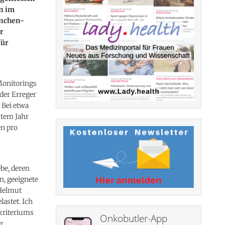
en im
nchen-
r
für
onitorings
der Erreger
Bei etwa
stem Jahr
en pro
be, deren
n, geeignete
 Helmut
lastet. Ich
kriteriums
Onkobutler-App
er