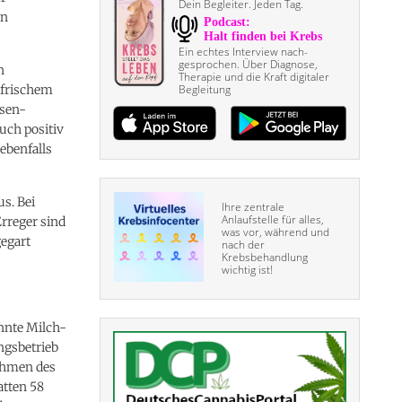
Dein Begleiter. Jeden Tag.
en
Ein echtes Interview nach­
gesprochen. Über Diagnose,
n
Therapie und die Kraft digitaler
i frischem
Begleitung
osen-
uch positiv
ebenfalls
s. Bei
Ihre zentrale
Anlaufstelle für alles,
rreger sind
was vor, während und
gegart
nach der
Krebsbehandlung
wichtig ist!
nnte Milch-
ngsbetrieb
Rahmen des
tten 58