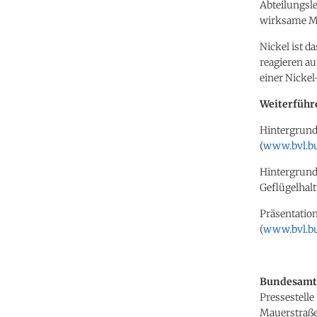
Abteilungsle
wirksame Ma
Nickel ist d
reagieren au
einer Nickel
Weiterführ
Hintergrund
(
www.bvl.bu
Hintergrund
Geflügelhal
Präsentation
(
www.bvl.bu
Bundesamt 
Pressestelle
Mauerstraße