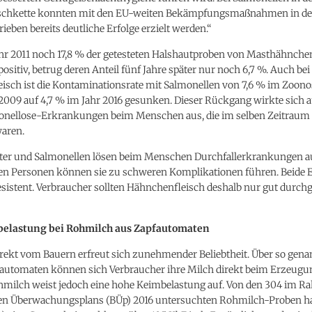
ischkette konnten mit den EU-weiten Bekämpfungsmaßnahmen in d
ieben bereits deutliche Erfolge erzielt werden.“
hr 2011 noch 17,8 % der getesteten Halshautproben von Masthähnche
ositiv, betrug deren Anteil fünf Jahre später nur noch 6,7 %. Auch be
isch ist die Kontaminationsrate mit Salmonellen von 7,6 % im Zoon
009 auf 4,7 % im Jahr 2016 gesunken. Dieser Rückgang wirkte sich a
monellose-Erkrankungen beim Menschen aus, die im selben Zeitraum 
waren.
er und Salmonellen lösen beim Menschen Durchfallerkrankungen au
n Personen können sie zu schweren Komplikationen führen. Beide E
esistent. Verbraucher sollten Hähnchenfleisch deshalb nur gut durch
elastung bei Rohmilch aus Zapfautomaten
rekt vom Bauern erfreut sich zunehmender Beliebtheit. Über so gena
automaten können sich Verbraucher ihre Milch direkt beim Erzeugu
ohmilch weist jedoch eine hohe Keimbelastung auf. Von den 304 im 
n Überwachungsplans (BÜp) 2016 untersuchten Rohmilch-Proben ha