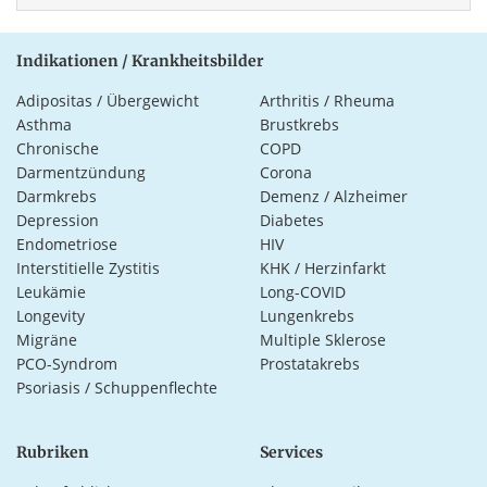
Indikationen / Krankheitsbilder
Adipositas / Übergewicht
Arthritis / Rheuma
Asthma
Brustkrebs
Chronische
COPD
Darmentzündung
Corona
Darmkrebs
Demenz / Alzheimer
Depression
Diabetes
Endometriose
HIV
Interstitielle Zystitis
KHK / Herzinfarkt
Leukämie
Long-COVID
Longevity
Lungenkrebs
Migräne
Multiple Sklerose
PCO-Syndrom
Prostatakrebs
Psoriasis / Schuppenflechte
Rubriken
Services