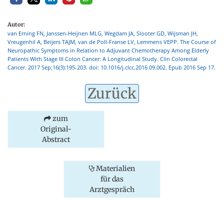
Autor:
van Erning FN, Janssen-Heijnen MLG, Wegdam JA, Slooter GD, Wijsman JH,
Vreugenhil A, Beijers TAJM, van de Poll-Franse LV, Lemmens VEPP. The Course of
Neuropathic Symptoms in Relation to Adjuvant Chemotherapy Among Elderly
Patients With Stage III Colon Cancer: A Longitudinal Study. Clin Colorectal
Cancer. 2017 Sep;16(3):195-203. doi: 10.1016/j.clcc.2016.09.002. Epub 2016 Sep 17.
Zurück
zum
Original-
Abstract
Materialien
für das
Arztgespräch