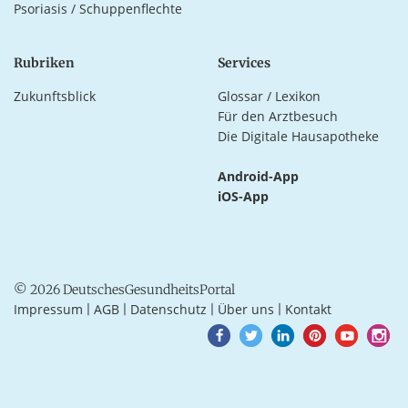
Psoriasis / Schuppenflechte
Rubriken
Services
Zukunftsblick
Glossar / Lexikon
Für den Arztbesuch
Die Digitale Hausapotheke
Android-App
iOS-App
© 2026 DeutschesGesundheitsPortal
Impressum
AGB
Datenschutz
Über uns
Kontakt
|
|
|
|
Goto
Goto
Goto
Goto
Goto
Goto
Facebook
Twitter
LinkedIn
Pinterest
Youtube
Instagra