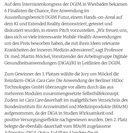
Auf dem Internistenkongress der DGIM in Wiesbaden bekamen
6 Finalisten die Chance, ihre Anwendung im
Ausstellungsbereich DGIM Futur, einem Hands-on-Areal auf
dem KI und Extended Reality demonstriert, getestet und
diskutiert wurden, in einem Pitch vorzustellen. „Wir freuen uns,
dass sich so viele interessante Mobile-Health-Anwendungen
um den Preis beworben haben, die mit ihren Ideen relevante
Krankheiten der Inneren Medizin adressieren“, sagt Professor
Dr. med. Martin Möckel, Vorsitzender der Arbeitsgruppe Digitale
Gesundheitsanwendungen (DiGA)/KI in Leitlinien der DGIM.
Zum Gewinner des 1. Platzes wählte die Jury um Möckel die
Reizdarm-DiGA
Cara Care
. Die Anwendung der Berliner HiDoc
Technologies GmbH überzeugte vor allem durch das aus
mehreren Modulen zusammengesetzte Selbsthilfekonzept.
Zudem ist
Cara Care
dauerhaft im maßgeblichen Verzeichnis des
Bundesinstituts für Arzneimittel und Medizinprodukte (BfArM)
aufgenommen, da der DiGA in Studien Wirksamkeit und
positive Versorgungseffekte nachgewiesen wurden. Den 2. Platz
belegte die ebenfalls dauerhaft vom BfArM zugelassene
Adipositas-DiGA
Oviva
. Auf Platz 3 landete die als