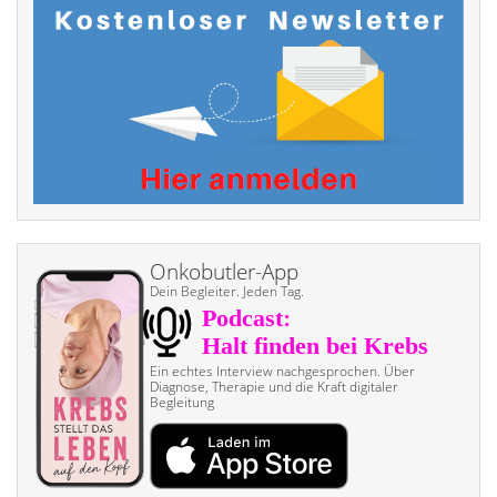
Onkobutler-App
Dein Begleiter. Jeden Tag.
Ein echtes Interview nach­gesprochen. Über
Diagnose, Therapie und die Kraft digitaler
Begleitung