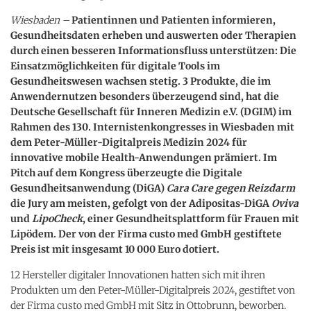
Wiesbaden –
Patientinnen und Patienten informieren,
Gesundheitsdaten erheben und auswerten oder Therapien
durch einen besseren Informationsfluss unterstützen: Die
Einsatzmöglichkeiten für digitale Tools im
Gesundheitswesen wachsen stetig. 3 Produkte, die im
Anwendernutzen besonders überzeugend sind, hat die
Deutsche Gesellschaft für Inneren Medizin e.V. (DGIM) im
Rahmen des 130. Internistenkongresses in Wiesbaden mit
dem Peter-Müller-Digitalpreis Medizin 2024 für
innovative mobile Health-Anwendungen prämiert. Im
Pitch auf dem Kongress überzeugte die Digitale
Gesundheitsanwendung (DiGA)
Cara Care gegen Reizdarm
die Jury am meisten, gefolgt von der Adipositas-DiGA
Oviva
und
LipoCheck
, einer Gesundheitsplattform für Frauen mit
Lipödem. Der von der Firma custo med GmbH gestiftete
Preis ist mit insgesamt 10 000 Euro dotiert.
12 Hersteller digitaler Innovationen hatten sich mit ihren
Produkten um den Peter-Müller-Digitalpreis 2024, gestiftet von
der Firma custo med GmbH mit Sitz in Ottobrunn, beworben.