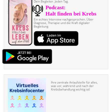
Dein Begleiter. Jeden Tag.
Ein echtes Interview nach­gesprochen. Über
Diagnose, Therapie und die Kraft digitaler
Begleitung
Ihre zentrale Anlaufstelle für alles,
was vor, während und nach der
Krebsbehandlung wichtig ist!