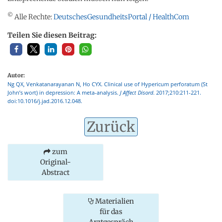
©
Alle Rechte:
DeutschesGesundheitsPortal / HealthCom
Teilen Sie diesen Beitrag:
Autor:
Ng QX, Venkatanarayanan N, Ho CYX. Clinical use of Hypericum perforatum (St
John’s wort) in depression: A meta-analysis.
J Affect Disord
. 2017;210:211-221.
doi:10.1016/j.jad.2016.12.048.
Zurück
zum
Original-
Abstract
Materialien
für das
Arztgespräch