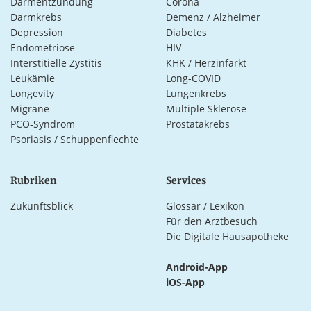
Darmentzündung
Corona
Darmkrebs
Demenz / Alzheimer
Depression
Diabetes
Endometriose
HIV
Interstitielle Zystitis
KHK / Herzinfarkt
Leukämie
Long-COVID
Longevity
Lungenkrebs
Migräne
Multiple Sklerose
PCO-Syndrom
Prostatakrebs
Psoriasis / Schuppenflechte
Rubriken
Services
Zukunftsblick
Glossar / Lexikon
Für den Arztbesuch
Die Digitale Hausapotheke
Android-App
iOS-App