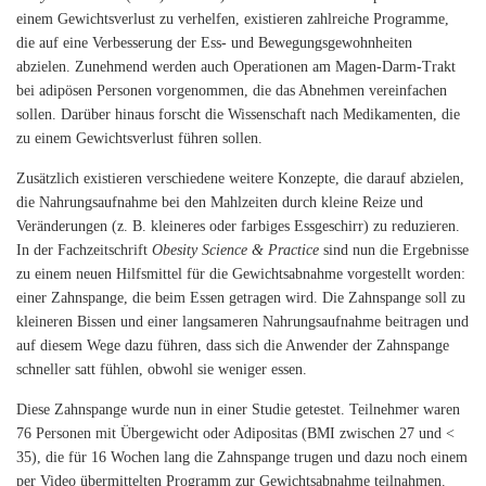
einem Gewichtsverlust zu verhelfen, existieren zahlreiche Programme,
die auf eine Verbesserung der Ess- und Bewegungsgewohnheiten
abzielen. Zunehmend werden auch Operationen am Magen-Darm-Trakt
bei adipösen Personen vorgenommen, die das Abnehmen vereinfachen
sollen. Darüber hinaus forscht die Wissenschaft nach Medikamenten, die
zu einem Gewichtsverlust führen sollen.
Zusätzlich existieren verschiedene weitere Konzepte, die darauf abzielen,
die Nahrungsaufnahme bei den Mahlzeiten durch kleine Reize und
Veränderungen (z. B. kleineres oder farbiges Essgeschirr) zu reduzieren.
In der Fachzeitschrift
Obesity Science & Practice
sind nun die Ergebnisse
zu einem neuen Hilfsmittel für die Gewichtsabnahme vorgestellt worden:
einer Zahnspange, die beim Essen getragen wird. Die Zahnspange soll zu
kleineren Bissen und einer langsameren Nahrungsaufnahme beitragen und
auf diesem Wege dazu führen, dass sich die Anwender der Zahnspange
schneller satt fühlen, obwohl sie weniger essen.
Diese Zahnspange wurde nun in einer Studie getestet. Teilnehmer waren
76 Personen mit Übergewicht oder Adipositas (BMI zwischen 27 und <
35), die für 16 Wochen lang die Zahnspange trugen und dazu noch einem
per Video übermittelten Programm zur Gewichtsabnahme teilnahmen.