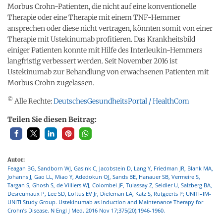
Morbus Crohn-Patienten, die nicht auf eine konventionelle
Therapie oder eine Therapie mit einem TNF-Hemmer
ansprechen oder diese nicht vertragen, könnten somit von einer
Therapie mit Ustekinumab profitieren. Das Krankheitsbild
einiger Patienten konnte mit Hilfe des Interleukin-Hemmers
langfristig verbessert werden. Seit November 2016 ist
Ustekinumab zur Behandlung von erwachsenen Patienten mit
Morbus Crohn zugelassen.
©
Alle Rechte:
DeutschesGesundheitsPortal / HealthCom
Teilen Sie diesen Beitrag:
Autor:
Feagan BG, Sandborn WJ, Gasink C, Jacobstein D, Lang Y, Friedman JR, Blank MA,
Johanns J, Gao LL, Miao Y, Adedokun OJ, Sands BE, Hanauer SB, Vermeire S,
Targan S, Ghosh S, de Villiers WJ, Colombel JF, Tulassay Z, Seidler U, Salzberg BA,
Desreumaux P, Lee SD, Loftus EV Jr, Dieleman LA, Katz S, Rutgeerts P; UNITI–IM-
UNITI Study Group. Ustekinumab as Induction and Maintenance Therapy for
Crohn’s Disease. N Engl J Med. 2016 Nov 17;375(20):1946-1960.