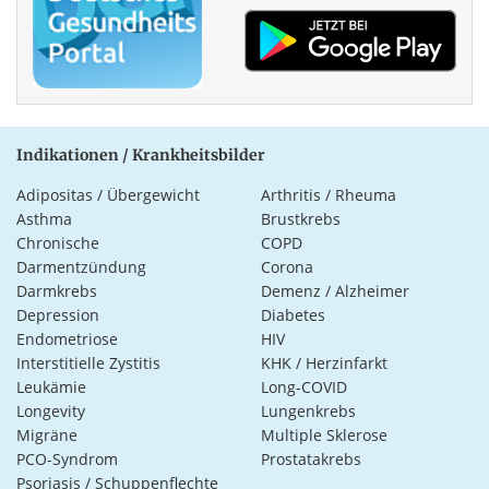
Indikationen / Krankheitsbilder
Adipositas / Übergewicht
Arthritis / Rheuma
Asthma
Brustkrebs
Chronische
COPD
Darmentzündung
Corona
Darmkrebs
Demenz / Alzheimer
Depression
Diabetes
Endometriose
HIV
Interstitielle Zystitis
KHK / Herzinfarkt
Leukämie
Long-COVID
Longevity
Lungenkrebs
Migräne
Multiple Sklerose
PCO-Syndrom
Prostatakrebs
Psoriasis / Schuppenflechte