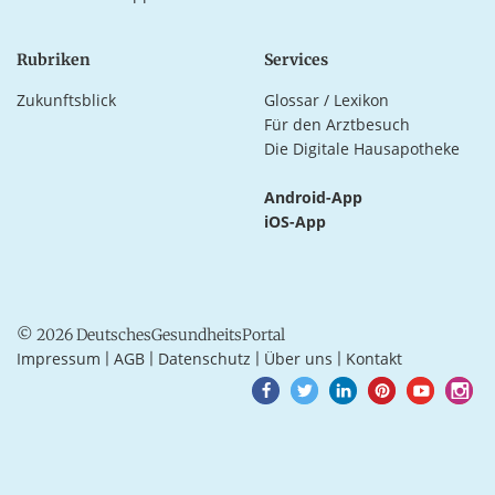
Rubriken
Services
Zukunftsblick
Glossar / Lexikon
Für den Arztbesuch
Die Digitale Hausapotheke
Android-App
iOS-App
© 2026 DeutschesGesundheitsPortal
Impressum
AGB
Datenschutz
Über uns
Kontakt
|
|
|
|
Goto
Goto
Goto
Goto
Goto
Goto
Facebook
Twitter
LinkedIn
Pinterest
Youtube
Instagra