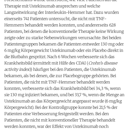
Therapie mit Ustekinumab ansprechen und welche
Langzeitwirkung der Interleukin-Hemmer hat. Dazu wurden
einerseits 741 Patienten untersucht, die nicht mit TNF-
Hemmern behandelt werden konnten, und andererseits 628
Patienten, bei denen die konventionelle Therapie keine Wirkung
zeigte oder zu starke Nebenwirkungen verursachte. Bei beiden
Patientengruppen bekamen die Patienten entweder 130 mg oder
6 mg/kg Körpergewicht Ustekinumab oder ein Placebo direkt in
die Blutbahn gespritzt. Nach 6 Wochen verbesserte sich das
Krankheitsbild (ermittelt mit Hilfe des CDAI (
Crohn’s disease
activity index
)) häufiger bei den Patienten, die Ustekinumab
bekamen, als bei denen, die zur Placebogruppe gehörten. Bei
Patienten, die nicht mit TNF-Hemmer behandelt werden
konnten, verbesserte sich das Krankheitsbild bei 34,3 %, wenn
sie 130 mg injiziert bekamen, und bei 33,7 %, wenn die Menge an
Ustekinumab an das Körpergewicht angepasst wurde (6 mg/kg
Körpergewicht). Bei der Kontrollgruppe konnte bei 21,5 % der
Patienten eine Verbesserung festgestellt werden. Bei den
Patienten, die nicht mit konventioneller Therapie behandelt
werden konnten, war der Effekt von Ustekinumab noch