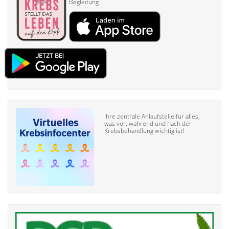
Begleitung
Ihre zentrale Anlaufstelle für alles,
was vor, während und nach der
Krebsbehandlung wichtig ist!