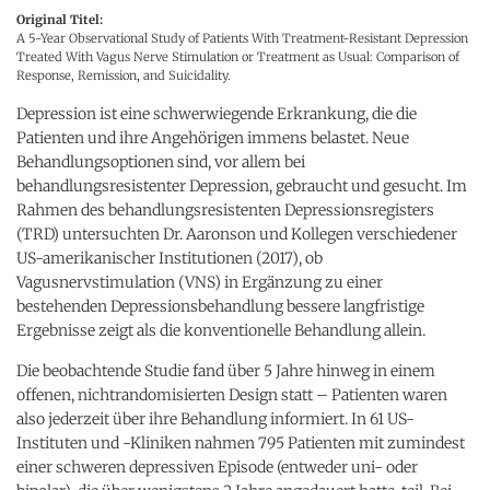
Original Titel:
A 5-Year Observational Study of Patients With Treatment-Resistant Depression
Treated With Vagus Nerve Stimulation or Treatment as Usual: Comparison of
Response, Remission, and Suicidality.
Depression ist eine schwerwiegende Erkrankung, die die
Patienten und ihre Angehörigen immens belastet. Neue
Behandlungsoptionen sind, vor allem bei
behandlungsresistenter Depression, gebraucht und gesucht. Im
Rahmen des behandlungsresistenten Depressionsregisters
(TRD) untersuchten Dr. Aaronson und Kollegen verschiedener
US-amerikanischer Institutionen (2017), ob
Vagusnervstimulation (VNS) in Ergänzung zu einer
bestehenden Depressionsbehandlung bessere langfristige
Ergebnisse zeigt als die konventionelle Behandlung allein.
Die beobachtende Studie fand über 5 Jahre hinweg in einem
offenen, nichtrandomisierten Design statt – Patienten waren
also jederzeit über ihre Behandlung informiert. In 61 US-
Instituten und -Kliniken nahmen 795 Patienten mit zumindest
einer schweren depressiven Episode (entweder uni- oder