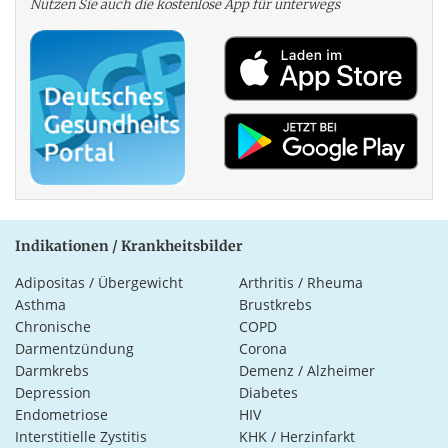
Nutzen Sie auch die kosten­lose App für unterwegs
Indikationen / Krankheitsbilder
Adipositas / Übergewicht
Arthritis / Rheuma
Asthma
Brustkrebs
Chronische
COPD
Darmentzündung
Corona
Darmkrebs
Demenz / Alzheimer
Depression
Diabetes
Endometriose
HIV
Interstitielle Zystitis
KHK / Herzinfarkt