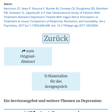
Autor:
Aaronson ST, Sears P, Ruvuna F, Bunker M, Conway CR, Dougherty DD, Reimherr
FW, Schwartz TL, Zajecka JM. A 5-Year Observational Study of Patients With
Treatment-Resistant Depression Treated With Vagus Nerve Stimulation or
Treatment as Usual: Comparison of Response, Remission, and Suicidality. Am J
Psychiatry. 2017 Jul 1;174(7):640-648. doi: 10.1176/appi.ajp.2017.16010034.
Zurück
zum
Original-
Abstract
Materialien
für das
Arztgespräch
Ein Serviceangebot und weitere Themen zu Depression: