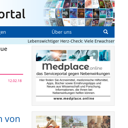
gen
Über uns
Lebenswichtiger Herz-Check: Viele Erwachsene mit ange
eue
12.02.18
h von