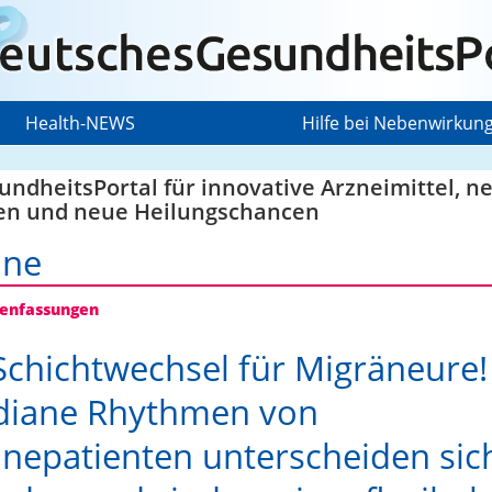
Health-NEWS
Hilfe bei Nebenwirkun
ndheitsPortal für innovative Arzneimittel, n
en und neue Heilungschancen
äne
nfassungen
Schichtwechsel für Migräneure!
diane Rhythmen von
nepatienten unterscheiden sic