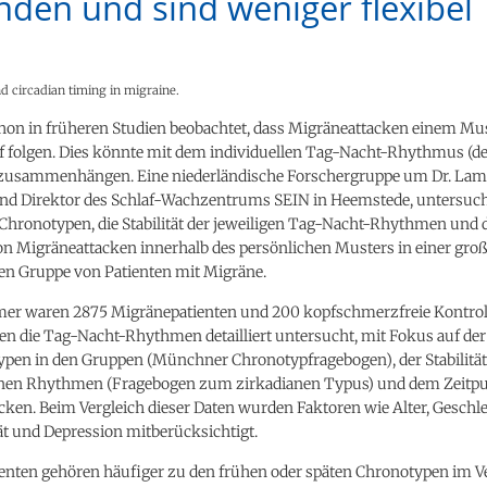
den und sind weniger flexibel
d circadian timing in migraine.
hon in früheren Studien beobachtet, dass Migräneattacken einem Mu
f folgen. Dies könnte mit dem individuellen Tag-Nacht-Rhythmus (
zusammenhängen. Eine niederländische Forschergruppe um Dr. La
nd Direktor des Schlaf-Wachzentrums SEIN in Heemstede, untersuc
 Chronotypen, die Stabilität der jeweiligen Tag-Nacht-Rhythmen und 
on Migräneattacken innerhalb des persönlichen Musters in einer gro
en Gruppe von Patienten mit Migräne.
mer waren 2875 Migränepatienten und 200 kopfschmerzfreie Kontroll
n die Tag-Nacht-Rhythmen detailliert untersucht, mit Fokus auf der
ypen in den Gruppen (Münchner Chronotypfragebogen), der Stabilitä
anen Rhythmen (Fragebogen zum zirkadianen Typus) und dem Zeitpu
ken. Beim Vergleich dieser Daten wurden Faktoren wie Alter, Geschle
ät und Depression mitberücksichtigt.
enten gehören häufiger zu den frühen oder späten Chronotypen im V