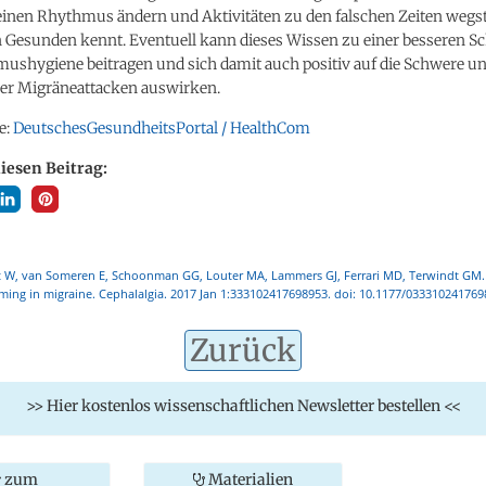
seinen Rhythmus ändern und Aktivitäten zu den falschen Zeiten wegs
 Gesunden kennt. Eventuell kann dieses Wissen zu einer besseren Sc
ushygiene beitragen und sich damit auch positiv auf die Schwere u
der Migräneattacken auswirken.
e:
DeutschesGesundheitsPortal / HealthCom
diesen Beitrag:
 W, van Someren E, Schoonman GG, Louter MA, Lammers GJ, Ferrari MD, Terwindt GM
iming in migraine. Cephalalgia. 2017 Jan 1:333102417698953. doi: 10.1177/033310241769
Zurück
>> Hier kostenlos wissenschaftlichen Newsletter bestellen <<
zum
Materialien