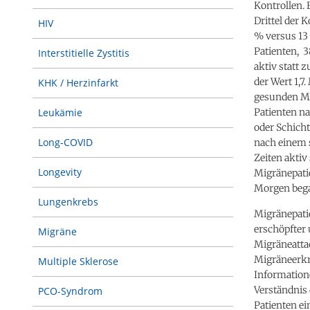
Kontrollen. 
Drittel der 
HIV
% versus 13 
Patienten, 3
Interstitielle Zystitis
aktiv statt 
der Wert 1,
KHK / Herzinfarkt
gesunden Me
Patienten n
Leukämie
oder Schicht
Long-COVID
nach einem 
Zeiten aktiv
Longevity
Migränepatie
Morgen beg
Lungenkrebs
Migränepatie
erschöpfter
Migräne
Migräneatta
Migräneerkr
Multiple Sklerose
Information
Verständnis 
PCO-Syndrom
Patienten ei