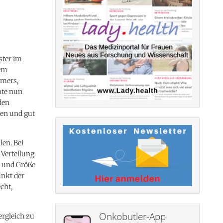
ster im
dem
mmers,
hte nun
den
ßen und gut
en. Bei
 Verteilung
t und Größe
nkt der
cht,
Onkobutler-App
ergleich zu