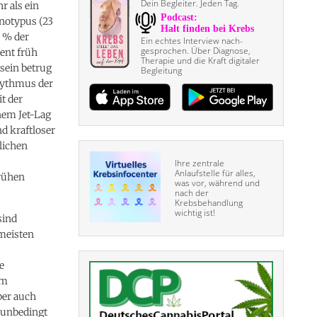
Dein Begleiter. Jeden Tag.
r als ein
onotypus (23
8 % der
Ein echtes Interview nach­
gesprochen. Über Diagnose,
ient früh
Therapie und die Kraft digitaler
 sein betrug
Begleitung
hythmus der
t der
nem Jet-Lag
d kraftloser
lichen
Ihre zentrale
Anlaufstelle für alles,
frühen
was vor, während und
nach der
Krebsbehandlung
wichtig ist!
sind
meisten
e
um
ber auch
t unbedingt