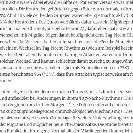
Früh aktiv waren dabei etwa die Hälfte der Patienten versus etwas meh
Kontrollen. Die Kontrollen gehörten dagegen öfter zum normalen Chr
%). Ähnlich viele der beiden Gruppen waren eher spätnachts aktiv (3
8 % der Kontrollen). Das Quotenverhältnis dafür, dass ein Migränepat
zum ‘normalen’ Chronotypus gehörte, war 2,4, dafür eher spät aktiv zu
7. Menschen mit Migräne folgen damit häufig nicht dem Tag-Nacht-R
nschen. Die Wissenschaftler untersuchten anschließen die Müdigkei
ach einem Wechsel im Tag-Nacht-Rhythmus (wie zum Beispiel bei ei
wechsel). Vor allem Patienten mit häufigen Attacken waren müder un
solchen Wechsel und kamen schlechter damit zurecht, zu ungewöhn
 sein zu müssen (sie waren eher rigide) als Kontrollen. Von den 2389
nten berichteten 964 (40 %), dass ihre Attacken typischerweise am 
annen.
nten folgen seltener dem normalen Chronotypus als Kontrollen. Sie 
 und unflexibler bei Änderungen in ihrem Tag-Nacht-Rhythmus. Die 
cken beginnen am frühen Morgen. Diese Daten deuten auf einen der
ankung zugrundeliegenden chronobiologischen Mechanismus. Dies
en bieten eine verbesserte Grundlage für weitere Untersuchungen z
der Migräne und möglicher neue Therapieansätze. Die Studie bietet a
nen Einblick in ihre eigene Normalität: der Migränepatient kann nich