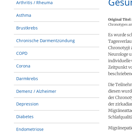
Gesun
Arthritis / Rheuma
Asthma
Original Titel:
Chronotypes an
Brustkrebs
Es wurde sc
Chronische Darmentzündung
Tagesverlau
Chronotyp) 
COPD
Neurologe u
individuelle
Corona
Zeitpunkt v
beschrieben
Darmkrebs
Die Teilneh
diesen wurde
Demenz / Alzheimer
der Chronot
Depression
der zirkadi
Migräneattac
Diabetes
Schlafqualit
Migränepati
Endometriose