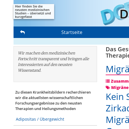
Hier finden Sie die
neusten medizinischen
Studien – übersetzt und
kurzgefasst
Startseite
Das Gesu
Wir machen den medizinischen
Therapi
Fortschritt transparent und bringen alle
Interessierten auf den neusten
Migr
Wissenstand.
Zusamme
Migräne
Zu diesen Krankheitsbildern recherchieren
Kein 
wir die aktuellsten wissenschaftlichen
Forschungs­ergebnisse zu den neusten
Zirka
Therapien und Heilungsmethoden
Migrä
Adipositas / Übergewicht