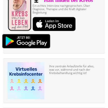
Ein echtes Interview nach­gesprochen. Über
Diagnose, Therapie und die Kraft digitaler
Begleitung
Ihre zentrale Anlaufstelle für alles,
was vor, während und nach der
Krebsbehandlung wichtig ist!