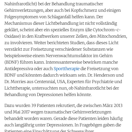
Nahinfrarotlicht) bei der Behandlung traumatischer
Gehirnverletzungen, aber auch bei Kopfschmerz und einigen
Folgesymptomen von Schlaganfall helfen kann. Der
Mechanismus dieser Lichtbehandlung ist nicht vollständig
geklärt, scheint aber ein spezielles Enzym (die Cytochrom-c-
Oxidase) in den Kraftwerken unserer Zellen, den Mitochondrien,
zu involvieren. Weiter berichteten Studien, dass dieses Licht
verstärkt zur Freisetzung verschiedener Substanzen wie
beispielsweise einem Nervenwachtumsfaktor im Gehirn
(BDNF) führen kann. Interessanterweise bewirken manche
Antidepressiva oder auch
Sporttherapie
die Freisetzung von
BDNF und könnten dadurch wirksam sein. Dr. Henderson und
Dr. Morries aus Centennial, USA, Experten für Psychiatrie und
Lichttherapie, untersuchten nun, ob Nahinfrarotlicht bei der
Behandlung von Depressionen helfen könnte.
Dazu wurden 39 Patienten rekrutiert, die zwischen März 2013
und Mai 2017 wegen traumatischer Gehirnverletzungen
behandelt worden waren. Gerade diese Patienten leiden häufig
auch langjährig unter Depressionen. In Fragebögen gaben die
Patienten eine Einschätzung der Schwere ihrer