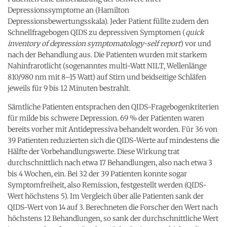
Depressionssymptome an (Hamilton
Depressionsbewertungsskala). Jeder Patient füllte zudem den
Schnellfragebogen QIDS zu depressiven Symptomen (
quick
inventory of depression symptomatology-self report
) vor und
nach der Behandlung aus. Die Patienten wurden mit starkem
Nahinfrarotlicht (sogenanntes multi-Watt NILT, Wellenlänge
810/980 nm mit 8–15 Watt) auf Stirn und beidseitige Schläfen
jeweils für 9 bis 12 Minuten bestrahlt.
Sämtliche Patienten entsprachen den QIDS-Fragebogenkriterien
für milde bis schwere Depression. 69 % der Patienten waren
bereits vorher mit Antidepressiva behandelt worden. Für 36 von
39 Patienten reduzierten sich die QIDS-Werte auf mindestens die
Hälfte der Vorbehandlungswerte. Diese Wirkung trat
durchschnittlich nach etwa 17 Behandlungen, also nach etwa 3
bis 4 Wochen, ein. Bei 32 der 39 Patienten konnte sogar
Symptomfreiheit, also Remission, festgestellt werden (QIDS-
Wert höchstens 5). Im Vergleich über alle Patienten sank der
QIDS-Wert von 14 auf 3. Berechneten die Forscher den Wert nach
höchstens 12 Behandlungen, so sank der durchschnittliche Wert