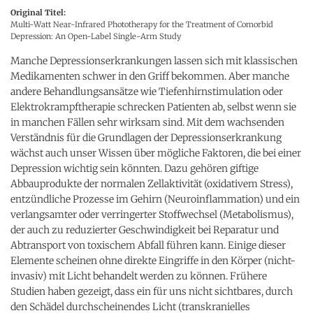
Original Titel:
Multi-Watt Near-Infrared Phototherapy for the Treatment of Comorbid
Depression: An Open-Label Single-Arm Study
Manche Depressionserkrankungen lassen sich mit klassischen
Medikamenten schwer in den Griff bekommen. Aber manche
andere Behandlungsansätze wie Tiefenhirnstimulation oder
Elektrokrampftherapie schrecken Patienten ab, selbst wenn sie
in manchen Fällen sehr wirksam sind. Mit dem wachsenden
Verständnis für die Grundlagen der Depressionserkrankung
wächst auch unser Wissen über mögliche Faktoren, die bei einer
Depression wichtig sein könnten. Dazu gehören giftige
Abbauprodukte der normalen Zellaktivität (oxidativem Stress),
entzündliche Prozesse im Gehirn (Neuroinflammation) und ein
verlangsamter oder verringerter Stoffwechsel (Metabolismus),
der auch zu reduzierter Geschwindigkeit bei Reparatur und
Abtransport von toxischem Abfall führen kann. Einige dieser
Elemente scheinen ohne direkte Eingriffe in den Körper (nicht-
invasiv) mit Licht behandelt werden zu können. Frühere
Studien haben gezeigt, dass ein für uns nicht sichtbares, durch
den Schädel durchscheinendes Licht (transkranielles