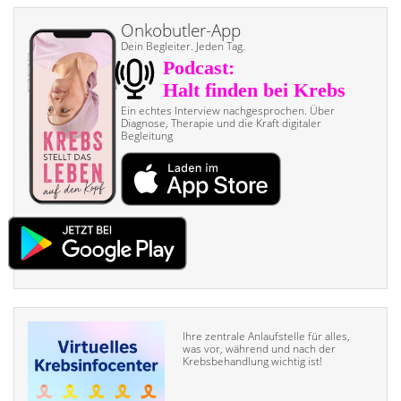
Onkobutler-App
Dein Begleiter. Jeden Tag.
Ein echtes Interview nach­gesprochen. Über
Diagnose, Therapie und die Kraft digitaler
Begleitung
Ihre zentrale Anlaufstelle für alles,
was vor, während und nach der
Krebsbehandlung wichtig ist!