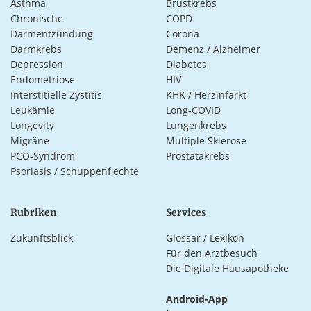
Asthma
Brustkrebs
Chronische
COPD
Darmentzündung
Corona
Darmkrebs
Demenz / Alzheimer
Depression
Diabetes
Endometriose
HIV
Interstitielle Zystitis
KHK / Herzinfarkt
Leukämie
Long-COVID
Longevity
Lungenkrebs
Migräne
Multiple Sklerose
PCO-Syndrom
Prostatakrebs
Psoriasis / Schuppenflechte
Rubriken
Services
Zukunftsblick
Glossar / Lexikon
Für den Arztbesuch
Die Digitale Hausapotheke
Android-App