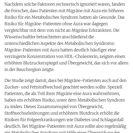
Nachdem solche Faktoren rechnerisch ignoriert waren, fanden
die Forscher, dass Patienten mit Migräne mit Aura ein höheres
Risiko für ein Metabolisches Syndrom hatten als Gesunde. Das
Risiko für Migräne-Patienten ohne Aura war dagegen
vergleichbar mit dem von nicht an Migräne Erkrankten. Die
Wissenschaftler betrachteten anschließend die
unterschiedlichen Aspekte des Metabolischen Syndroms:
Migräne-Patienten mit Aura hatten deutlich häufiger eine
verringerte Konzentration von HDL-Cholesterin, zeigten einen
erhöhten Blutzuckerspiegel und Übergewicht, das sich vor allem
in der Bauchregion zeigte.
Die Studie zeigt damit, dass bei Migräne-Patienten auch auf den
Zucker- und Fettstoffwechsel geachtet werden sollte. Speziell
Patienten, die als Teil ihrer Migräne eine Aura wahrnehmen,
haben ein erhöhtes Risiko, unter dem Metabolischen Syndrom
zu leiden. Dieses Zusammenspiel von Übergewicht,
Stoffwechselstörungen und erhöhtem Blutdruck erhöht die
Risiken für Folgeerkrankungen wie Diabetes und Schlaganfall
deutlich. Bei Migräne-Patienten mit Aura sollte also regelmäßig
ein Metabolisches Syndrom mit Hilfe einer Überprüfung der