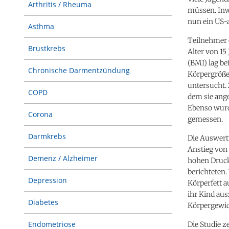
Arthritis / Rheuma
müssen. Inw
nun ein US-
Asthma
Teilnehmer 
Brustkrebs
Alter von 15
(BMI) lag be
Chronische Darmentzündung
Körpergröße
untersucht. 
COPD
dem sie ange
Ebenso wurd
Corona
gemessen.
Darmkrebs
Die Auswertu
Anstieg von
Demenz / Alzheimer
hohen Druck,
berichteten.
Depression
Körperfett 
ihr Kind au
Diabetes
Körpergewic
Endometriose
Die Studie z