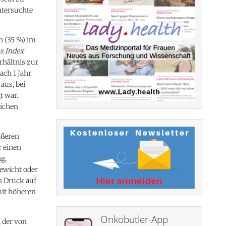
ntersuchte
n (35 %) im
s Index
rhältnis zur
ach 1 Jahr
aus, bei
t war.
lichen
ößeren
r einen
g,
Gewicht oder
n Druck auf
mit höheren
Onkobutler-App
, der von