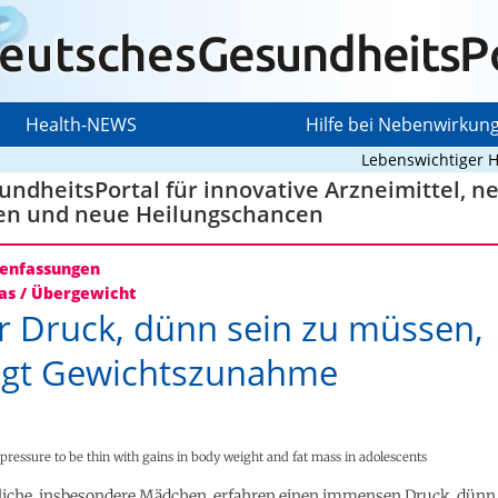
Health-NEWS
Hilfe bei Nebenwirkun
Lebenswichtiger Herz
ndheitsPortal für innovative Arzneimittel, n
en und neue Heilungschancen
nfassungen
as / Übergewicht
 Druck, dünn sein zu müssen,
ngt Gewichtszunahme
 pressure to be thin with gains in body weight and fat mass in adolescents
dliche, insbesondere Mädchen, erfahren einen immensen Druck, dünn 