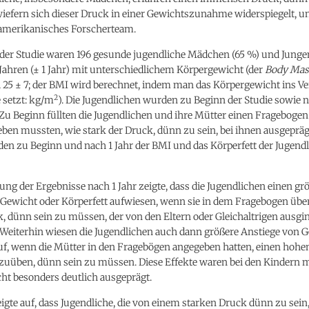
iefern sich dieser Druck in einer Gewichtszunahme widerspiegelt, u
amerikanisches Forscherteam.
der Studie waren 196 gesunde jugendliche Mädchen (65 %) und Junge
 Jahren (± 1 Jahr) mit unterschiedlichem Körpergewicht (der
Body Mas
i 25 ± 7; der BMI wird berechnet, indem man das Körpergewicht ins Ve
2
 setzt: kg/m
). Die Jugendlichen wurden zu Beginn der Studie sowie n
Zu Beginn füllten die Jugendlichen und ihre Mütter einen Fragebogen 
ben mussten, wie stark der Druck, dünn zu sein, bei ihnen ausgepräg
en zu Beginn und nach 1 Jahr der BMI und das Körperfett der Jugend
ng der Ergebnisse nach 1 Jahr zeigte, dass die Jugendlichen einen gr
 Gewicht oder Körperfett aufwiesen, wenn sie in dem Fragebogen übe
 dünn sein zu müssen, der von den Eltern oder Gleichaltrigen ausgin
 Weiterhin wiesen die Jugendlichen auch dann größere Anstiege von 
auf, wenn die Mütter in den Fragebögen angegeben hatten, einen hohe
szuüben, dünn sein zu müssen. Diese Effekte waren bei den Kindern 
ht besonders deutlich ausgeprägt.
eigte auf, dass Jugendliche, die von einem starken Druck dünn zu sein