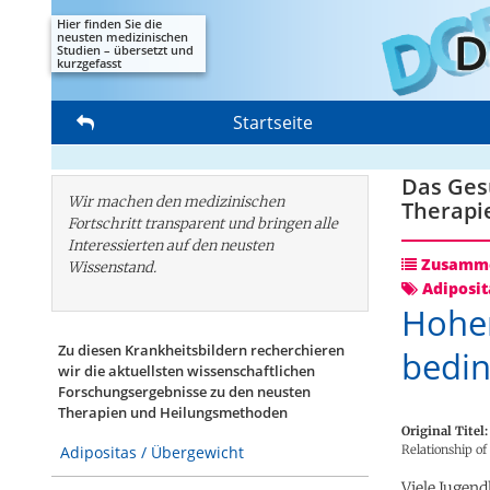
Hier finden Sie die
neusten medizinischen
Studien – übersetzt und
kurzgefasst
Startseite
Das Gesu
Wir machen den medizinischen
Therapi
Fortschritt transparent und bringen alle
Interessierten auf den neusten
Zusamme
Wissenstand.
Adiposit
Hoher
Zu diesen Krankheitsbildern recherchieren
bedi
wir die aktuellsten wissenschaftlichen
Forschungs­ergebnisse zu den neusten
Therapien und Heilungsmethoden
Original Titel:
Relationship of
Adipositas / Übergewicht
Viele Jugen