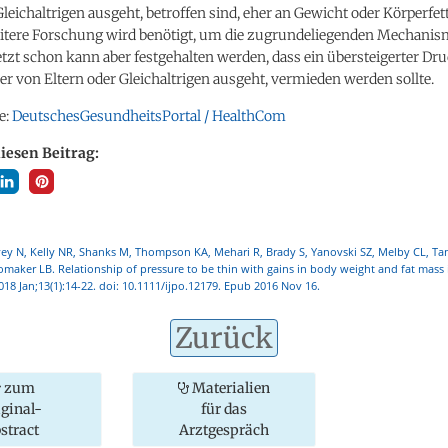
Gleichaltrigen ausgeht, betroffen sind, eher an Gewicht oder Körperfet
tere Forschung wird benötigt, um die zugrundeliegenden Mechani
etzt schon kann aber festgehalten werden, dass ein übersteigerter D
er von Eltern oder Gleichaltrigen ausgeht, vermieden werden sollte.
e:
DeutschesGesundheitsPortal / HealthCom
diesen Beitrag:
vey N, Kelly NR, Shanks M, Thompson KA, Mehari R, Brady S, Yanovski SZ, Melby CL, Ta
omaker LB. Relationship of pressure to be thin with gains in body weight and fat mass 
018 Jan;13(1):14-22. doi: 10.1111/ijpo.12179. Epub 2016 Nov 16.
Zurück
zum
Materialien
iginal-
für das
stract
Arztgespräch