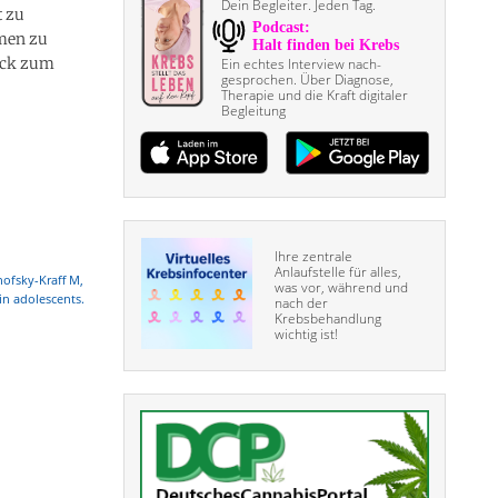
Dein Begleiter. Jeden Tag.
t zu
smen zu
ruck zum
Ein echtes Interview nach­
gesprochen. Über Diagnose,
Therapie und die Kraft digitaler
Begleitung
Ihre zentrale
Anlaufstelle für alles,
nofsky-Kraff M,
was vor, während und
in adolescents.
nach der
Krebsbehandlung
wichtig ist!