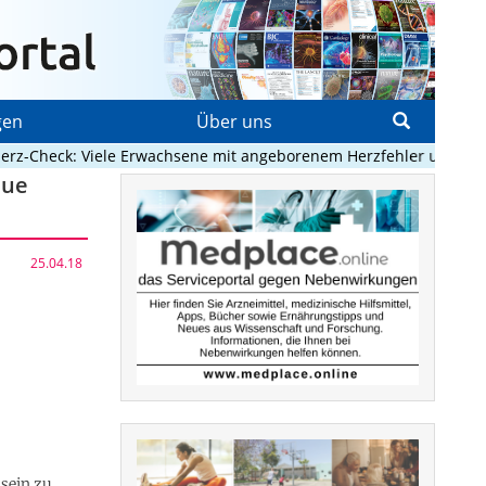
gen
Über uns
-Check: Viele Erwachsene mit angeborenem Herzfehler unterversor
eue
25.04.18
sein zu