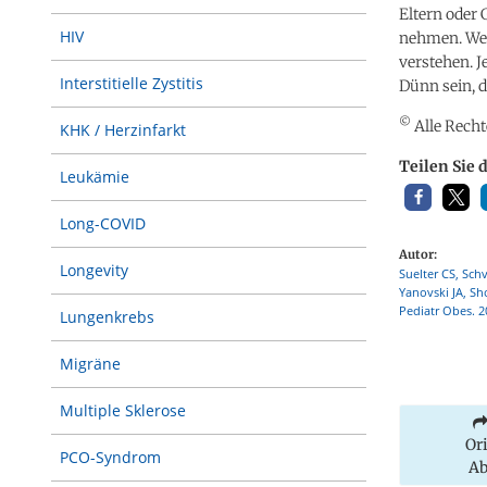
Eltern oder 
HIV
nehmen. Wei
verstehen. J
Interstitielle Zystitis
Dünn sein, d
©
Alle Recht
KHK / Herzinfarkt
Teilen Sie 
Leukämie
Long-COVID
Autor:
Longevity
Suelter CS, Sch
Yanovski JA, Sh
Pediatr Obes. 2
Lungenkrebs
Migräne
Multiple Sklerose
Or
PCO-Syndrom
Ab