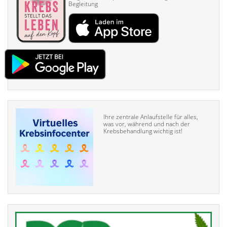
Begleitung
Ihre zentrale Anlaufstelle für alles,
was vor, während und nach der
Krebsbehandlung wichtig ist!