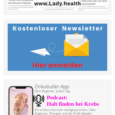
Onkobutler-App
Dein Begleiter. Jeden Tag.
Ein echtes Interview nach­gesprochen. Über
Diagnose, Therapie und die Kraft digitaler