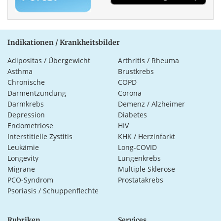
Indikationen / Krankheitsbilder
Adipositas / Übergewicht
Arthritis / Rheuma
Asthma
Brustkrebs
Chronische
COPD
Darmentzündung
Corona
Darmkrebs
Demenz / Alzheimer
Depression
Diabetes
Endometriose
HIV
Interstitielle Zystitis
KHK / Herzinfarkt
Leukämie
Long-COVID
Longevity
Lungenkrebs
Migräne
Multiple Sklerose
PCO-Syndrom
Prostatakrebs
Psoriasis / Schuppenflechte
Rubriken
Services