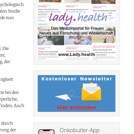
sychologisch
alen Studie
rde nun
. Die
er,
g, der
higkeit
te bei den
rperliche,
finden. Auch
e durch
Onkobutler-App
rung der