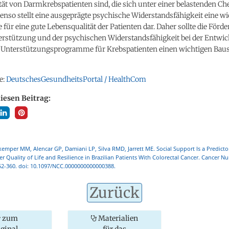
ät von Darmkrebspatienten sind, die sich unter einer belastenden C
enso stellt eine ausgeprägte psychische Widerstandsfähigkeit eine wi
ür eine gute Lebensqualität der Patienten dar. Daher sollte die Förd
terstützung und der psychischen Widerstandsfähigkeit bei der Entwi
 Unterstützungsprogramme für Krebspatienten einen wichtigen Baus
e:
DeutschesGesundheitsPortal / HealthCom
diesen Beitrag:
kemper MM, Alencar GP, Damiani LP, Silva RMD, Jarrett ME. Social Support Is a Predicto
r Quality of Life and Resilience in Brazilian Patients With Colorectal Cancer. Cancer Nu
52-360. doi: 10.1097/NCC.0000000000000388.
Zurück
zum
Materialien
iginal-
für das