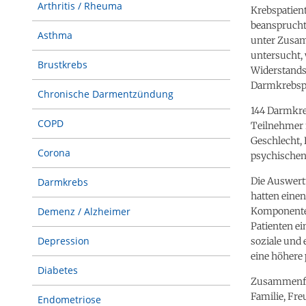
Arthritis / Rheuma
Krebspatient
beansprucht,
Asthma
unter Zusam
untersucht, 
Brustkrebs
Widerstandsf
Darmkrebsp
Chronische Darmentzündung
144 Darmkre
COPD
Teilnehmer 
Geschlecht,
Corona
psychischen 
Die Auswertu
Darmkrebs
hatten einen
Komponenten
Demenz / Alzheimer
Patienten ei
Depression
soziale und
eine höhere
Diabetes
Zusammenfass
Familie, Fr
Endometriose