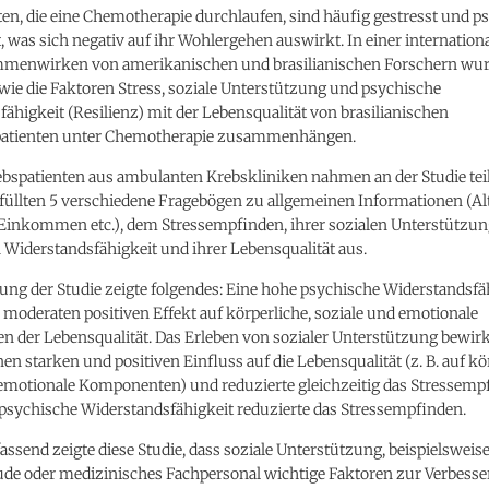
en, die eine Chemotherapie durchlaufen, sind häufig gestresst und p
 was sich negativ auf ihr Wohlergehen auswirkt. In einer internation
menwirken von amerikanischen und brasilianischen Forschern wu
wie die Faktoren Stress, soziale Unterstützung und psychische
ähigkeit (Resilienz) mit der Lebensqualität von brasilianischen
atienten unter Chemotherapie zusammenhängen.
bspatienten aus ambulanten Krebskliniken nahmen an der Studie teil
füllten 5 verschiedene Fragebögen zu allgemeinen Informationen (Alt
 Einkommen etc.), dem Stressempfinden, ihrer sozialen Unterstützun
Widerstandsfähigkeit und ihrer Lebensqualität aus.
ng der Studie zeigte folgendes: Eine hohe psychische Widerstandsfä
 moderaten positiven Effekt auf körperliche, soziale und emotionale
 der Lebensqualität. Das Erleben von sozialer Unterstützung bewirk
nen starken und positiven Einfluss auf die Lebensqualität (z. B. auf kö
 emotionale Komponenten) und reduzierte gleichzeitig das Stressemp
 psychische Widerstandsfähigkeit reduzierte das Stressempfinden.
end zeigte diese Studie, dass soziale Unterstützung, beispielsweis
eude oder medizinisches Fachpersonal wichtige Faktoren zur Verbesse