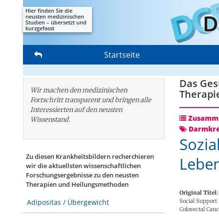
Hier finden Sie die
neusten medizinischen
Studien – übersetzt und
kurzgefasst
Startseite
Das Gesu
Wir machen den medizinischen
Therapi
Fortschritt transparent und bringen alle
Interessierten auf den neusten
Zusamme
Wissenstand.
Darmkr
Sozia
Zu diesen Krankheitsbildern recherchieren
Leben
wir die aktuellsten wissenschaftlichen
Forschungs­ergebnisse zu den neusten
Therapien und Heilungsmethoden
Original Titel:
Social Support 
Adipositas / Übergewicht
Colorectal Can