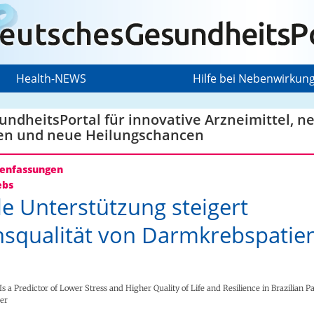
Health-NEWS
Hilfe bei Nebenwirkun
ndheitsPortal für innovative Arzneimittel, n
en und neue Heilungschancen
nfassungen
ebs
le Unterstützung steigert
squalität von Darmkrebspatie
Is a Predictor of Lower Stress and Higher Quality of Life and Resilience in Brazilian P
cer