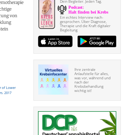
Dein Begleiter. Jeden Tag.
hemotherapie
chtige
erung von
Ein echtes Interview nach­
gesprochen. Über Diagnose,
cklung
Therapie und die Kraft digitaler
tein
Begleitung
Ihre zentrale
Anlaufstelle für alles,
was vor, während und
nach der
Krebsbehandlung
r of Lower
wichtig ist!
rs. 2017