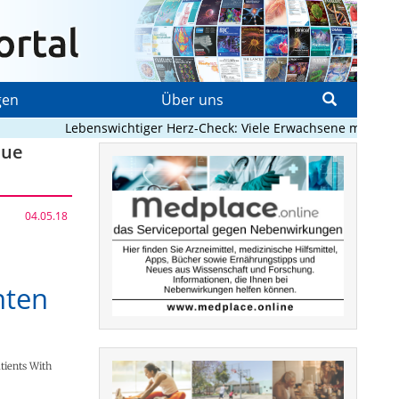
gen
Über uns
Lebenswichtiger Herz-Check: Viele Erwachsene mit angebo
eue
04.05.18
nten
atients With