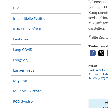
Lebensqualit
befinden. Eb
HIV
Komponente f
sozialer Un
Interstitielle Zystitis
zukünftiger
darstellen.
KHK / Herzinfarkt
©
Alle Recht
Leukämie
Teilen Sie 
Long-COVID
Longevity
Autor:
Lungenkrebs
Costa ALS, Heit
Stress and Highe
Sep/Oct;40(5):3
Migräne
Multiple Sklerose
PCO-Syndrom
Or