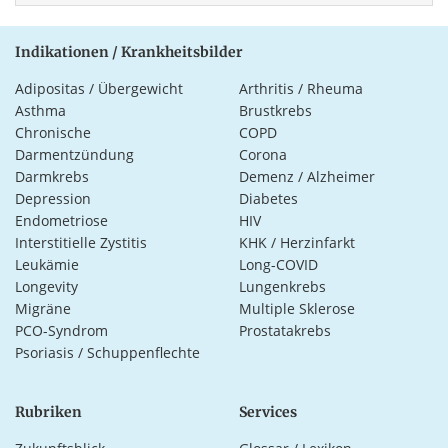
Indikationen / Krankheitsbilder
Adipositas / Übergewicht
Arthritis / Rheuma
Asthma
Brustkrebs
Chronische
COPD
Darmentzündung
Corona
Darmkrebs
Demenz / Alzheimer
Depression
Diabetes
Endometriose
HIV
Interstitielle Zystitis
KHK / Herzinfarkt
Leukämie
Long-COVID
Longevity
Lungenkrebs
Migräne
Multiple Sklerose
PCO-Syndrom
Prostatakrebs
Psoriasis / Schuppenflechte
Rubriken
Services