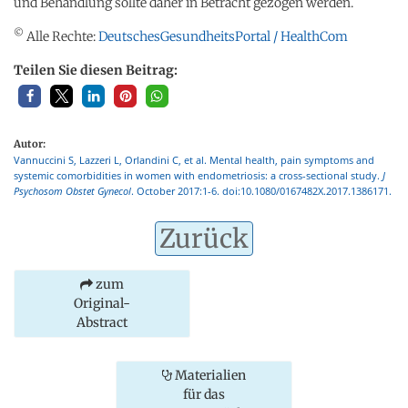
und Behandlung sollte daher in Betracht gezogen werden.
©
Alle Rechte:
DeutschesGesundheitsPortal / HealthCom
Teilen Sie diesen Beitrag:
Autor:
Vannuccini S, Lazzeri L, Orlandini C, et al. Mental health, pain symptoms and
systemic comorbidities in women with endometriosis: a cross-sectional study.
J
Psychosom Obstet Gynecol
. October 2017:1-6. doi:10.1080/0167482X.2017.1386171.
Zurück
zum
Original-
Abstract
Materialien
für das