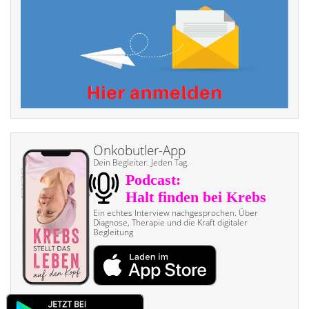
Onkobutler-App
Dein Begleiter. Jeden Tag.
Ein echtes Interview nach­gesprochen. Über
Diagnose, Therapie und die Kraft digitaler
Begleitung