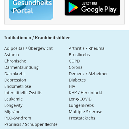
Indikationen / Krankheitsbilder
Adipositas / Übergewicht
Arthritis / Rheuma
Asthma
Brustkrebs
Chronische
COPD
Darmentzündung
Corona
Darmkrebs
Demenz / Alzheimer
Depression
Diabetes
Endometriose
HIV
Interstitielle Zystitis
KHK / Herzinfarkt
Leukämie
Long-COVID
Longevity
Lungenkrebs
Migräne
Multiple Sklerose
PCO-Syndrom
Prostatakrebs
Psoriasis / Schuppenflechte