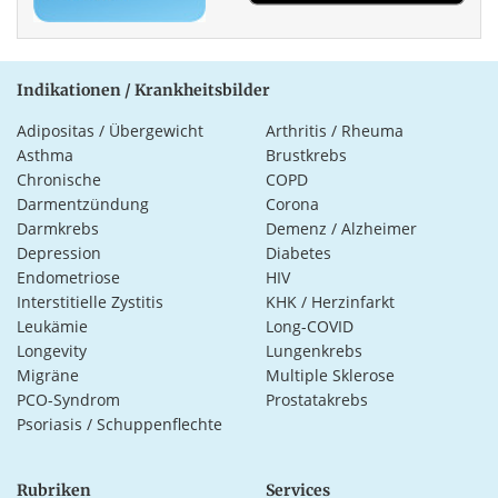
Indikationen / Krankheitsbilder
Adipositas / Übergewicht
Arthritis / Rheuma
Asthma
Brustkrebs
Chronische
COPD
Darmentzündung
Corona
Darmkrebs
Demenz / Alzheimer
Depression
Diabetes
Endometriose
HIV
Interstitielle Zystitis
KHK / Herzinfarkt
Leukämie
Long-COVID
Longevity
Lungenkrebs
Migräne
Multiple Sklerose
PCO-Syndrom
Prostatakrebs
Psoriasis / Schuppenflechte
Rubriken
Services