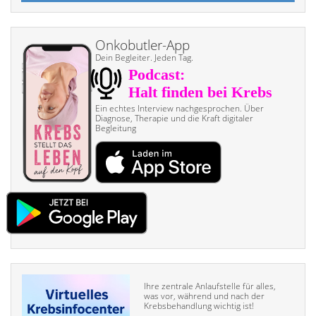
Onkobutler-App
Dein Begleiter. Jeden Tag.
Ein echtes Interview nach­gesprochen. Über
Diagnose, Therapie und die Kraft digitaler
Begleitung
Ihre zentrale Anlaufstelle für alles,
was vor, während und nach der
Krebsbehandlung wichtig ist!