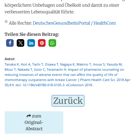
körperlichem Unbehagen und Übelkeit und damit zu einer
verbesserten Lebensqualität führte.
©
Alle Rechte:
DeutschesGesundheitsPortal / HealthCom
Teilen Sie diesen Beitrag:
Autor:
Tanaka K, Hori A, Tachi T, Osawa T, Nagaya K, Makino T, Inoue S, Yasuda M,
Mizui T, Nakada T, Goto C, Teramachi H. Impact of pharmacist counseling on
reducing instances of adverse events that can affect the quality of life of
chemotherapy outpatients with breast Cancer. J Pharm Health Care Sci. 2018 Apr
30;4:9. doi: 10.1186/s40780-018-0105-3. eCollection 2018.
Zurück
zum
Original-
Abstract