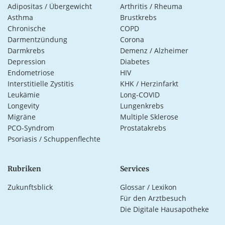
Adipositas / Übergewicht
Arthritis / Rheuma
Asthma
Brustkrebs
Chronische
COPD
Darmentzündung
Corona
Darmkrebs
Demenz / Alzheimer
Depression
Diabetes
Endometriose
HIV
Interstitielle Zystitis
KHK / Herzinfarkt
Leukämie
Long-COVID
Longevity
Lungenkrebs
Migräne
Multiple Sklerose
PCO-Syndrom
Prostatakrebs
Psoriasis / Schuppenflechte
Rubriken
Services
Zukunftsblick
Glossar / Lexikon
Für den Arztbesuch
Die Digitale Hausapotheke