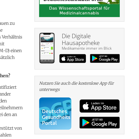
auen zu
ie
Die Digitale
s Verhältnis
Hausapotheke
mit
Medikamente immer im Blick
AM-D) einen
sätzlich
chen?
Nutzen Sie auch die kosten­lose App für
ifiziert
unterwegs
ander
 den
Teilnehmern
ei den an
estützt von
Zahlen