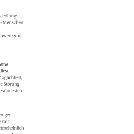
siedlung:
115 Menschen
Schweregrad
 eine
diese
Möglichkeit,
re Störung
gesündesten
‘
eniger
g mit
hrscheinlich