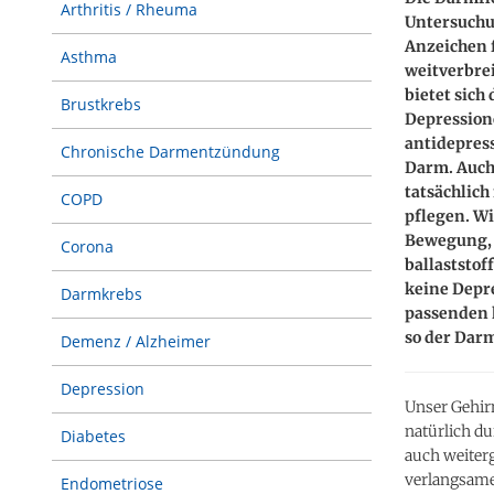
Arthritis / Rheuma
Untersuchu
Anzeichen 
Asthma
weitverbre
bietet sich
Brustkrebs
Depression
antidepres
Chronische Darmentzündung
Darm. Auch
tatsächlich
COPD
pflegen. Wi
Bewegung, 
Corona
ballaststo
keine Depr
Darmkrebs
passenden 
so der Darm
Demenz / Alzheimer
Depression
Unser Gehir
natürlich d
Diabetes
auch weiter
verlangsame
Endometriose