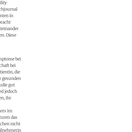
lity
chjournal
nten in
racht
iteinander
en. Diese
ymptome bei
haft bei
ientin, die
er gesunden
udie gut
ed jedoch
n, ihr
ders im
turen das
ichen nicht
eilnehmerin