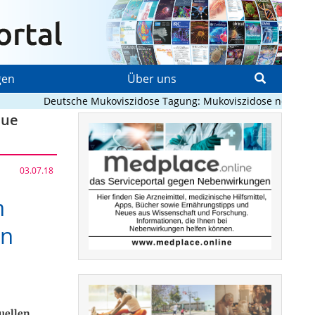
gen
Über uns
Deutsche Mukoviszidose Tagung: Mukoviszidose neu denken? K
eue
03.07.18
n
in
uellen