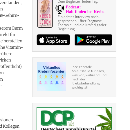
Dein Begleiter. Jeden Tag.
verstanden,
en
ut-Gehirn-
Ein echtes Interview nach­
gesprochen. Über Diagnose,
Therapie und die Kraft digitaler
unserem Darm
Begleitung
irekt für
 herstellen.
che Vitamin-
frühere
wirken
öffentlicht).
Ihre zentrale
Anlaufstelle für alles,
on
was vor, während und
en
nach der
Krebsbehandlung
h-
wichtig ist!
ssionen
d Kollegen