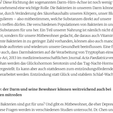
n? Diese Richtung der sogenannten Darm-Hirn-Achse ist noch wenig 
 zunehmend eine wichtige Rolle. Die Bakterien in unserem Darm könn
ise, durch Veränderung des Säurehaushalts unseres Körpers, unser Bl
gulieren – also mitbestimmen, welche Substanzen direkt auf unsere
n treffen dürfen. Die verschiedenen Populationen von Bakterien in 
 Substanzen für uns her. Ein Teil unserer Nahrung ist nämlich nicht d
t, sondern für unsere Mitbewohner gedacht, die daraus auch Vitamine
mte Bakterien in zu geringer Zahl vorhanden, können also auch man
nde auftreten und wiederum unsere Gesundheit beeinflussen. Eine 
e auch, dass Darmbakterien auf die Verarbeitung von Tryptophan ein
-Ari, 2013 im medizinwissenschaftlichen Journal
Acta Paediatrica
ver
phan werden das Glückshormon Serotonin und das Tag-Nacht-Horm
ergestellt. Es kann aber auch stattdessen zum entzündungsfördernd
erarbeitet werden: Entzündung statt Glück und stabilem Schlaf-Wac
e: der Darm und seine Bewohner können weitreichend auch bei
en mitreden
Bakterien sind gut für uns? Und gibt es Mitbewohner, die eher Depre
iese Fragen werden in verschiedenen Studien untersucht. Dr. Chen un