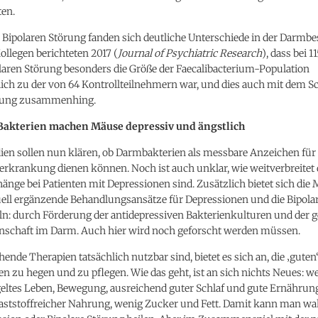
ten.
 Bipolaren Störung fanden sich deutliche Unterschiede in der Darmbe
llegen berichteten 2017 (
Journal of Psychiatric Research
), dass bei 
laren Störung besonders die Größe der Faecalibacterium-Population
lich zu der von 64 Kontrollteilnehmern war, und dies auch mit dem 
kung zusammenhing.
Bakterien machen Mäuse depressiv und ängstlich
ien sollen nun klären, ob Darmbakterien als messbare Anzeichen für
rkrankung dienen können. Noch ist auch unklar, wie weitverbreitet 
e bei Patienten mit Depressionen sind. Zusätzlich bietet sich die 
uell ergänzende Behandlungsansätze für Depressionen und die Bipola
ln: durch Förderung der antidepressiven Bakterienkulturen und der 
chaft im Darm. Auch hier wird noch geforscht werden müssen.
hende Therapien tatsächlich nutzbar sind, bietet es sich an, die ‚guten
 zu hegen und zu pflegen. Wie das geht, ist an sich nichts Neues: w
geltes Leben, Bewegung, ausreichend guter Schlaf und gute Ernährun
llaststoffreicher Nahrung, wenig Zucker und Fett. Damit kann man wa