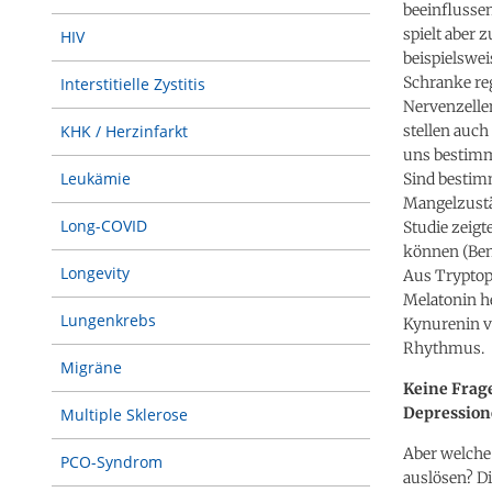
beeinflusse
spielt aber
HIV
beispielswe
Schranke re
Interstitielle Zystitis
Nervenzelle
stellen auch
KHK / Herzinfarkt
uns bestimm
Leukämie
Sind bestim
Mangelzustä
Long-COVID
Studie zeigt
können (Ben
Longevity
Aus Trypto
Melatonin h
Lungenkrebs
Kynurenin v
Rhythmus.
Migräne
Keine Frag
Depression
Multiple Sklerose
Aber welche 
PCO-Syndrom
auslösen? D