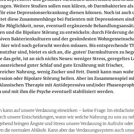
ngen. Weitere Studien sollen nun klären, ob Darmbakterien al
für eine Depressionserkrankung dienen können. Noch ist auch u
itet diese Zusammenhänge bei Patienten mit Depressionen sind.
 die Möglichkeit, neue, eventuell ergänzende Behandlungsansät
en und die Bipolare Störung zu entwickeln: durch Förderung de
siven Bakterienkulturen und der gesündesten Wohngemeinscha
 hier wird noch geforscht werden müssen. Bis entsprechende T
 nutzbar sind, bietet es sich an, die ‚guten‘ Darmkulturen zu he
e das geht, ist an sich nichts Neues: weniger Stress, geregeltes 
ausreichend guter Schlaf und gute Ernährung mit frischer,
ffreicher Nahrung, wenig Zucker und Fett. Damit kann man wahr
ession oder Bipolare Störung heilen. Aber im Zusammenspiel mi
klassischen Therapie mit Antidepressiva und/oder Phasenprop
 und mit ihm die Psyche eventuell stabilisiert werden.
n kann auf unsere Verdauung einwirken – keine Frage. Im einfachste
urch unsere Entscheidungen, wann wir welche Nahrung zu uns zu n
gehend bringen Ängste und Stress unsere Verdauung in Aufruhr oder
n die normalen Abläufe. Kann aber das Verdauungssystem auch unse