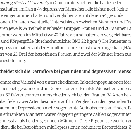
gqing Medical University
in China untersuchten die bakteriellen
chaften im Darm 44 depressiver Menschen, die bisher noch keine
 eingenommen hatten und verglichen sie mit denen 44 gesunder
sonen. Um auch eventuelle Unterschieden zwischen Männern und Fr
waren jeweils 24 Teilnehmer beider Gruppen Frauen und 20 Männer. D
ehmer waren im Mittel etwa 42 Jahre alt und hatten ein vergleichbare
2
 und Körpergröße (durchschnittlicher BMI 22 kg/m
). Die Patienten 
Depression hatten auf der Hamilton Depressionsbewertungsskala (H
rt von 23. Drei der betroffenen Frauen und zwei der Männer litten zu
 Angststörung.
cheidet sich die Darmflora bei gesunden und depressiven Mens
nnte eine Vielzahl von unterscheidbaren Bakterienpopulationen ident
denen sich gesunde und an Depressionen erkrankte Menschen vonein
n. 57 Bakterienarten unterschieden sich bei den Frauen, 74 Arten bei
bei fielen zwei Arten besonders auf: Im Vergleich zu den gesunden 
rauen mit Depressionen mehr sogenannte Actinobacteria zu finden. B
n erkrankten Männern waren dagegen geringere Zahlen sogenannter
es messbar als bei den gesunden Männern. Diese Ergebnisse werden g
dien, die bei Betroffenen mit Depressionen reduzierte Bacteroidetes-