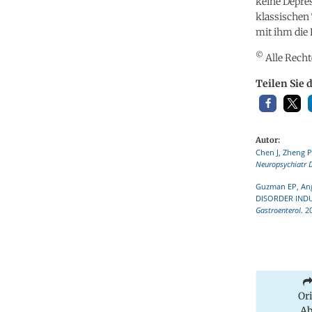
keine Depre
klassischen
mit ihm die 
©
Alle Recht
Teilen Sie 
Autor:
Chen J, Zheng P,
Neuropsychiatr D
Guzman EP, Ang
DISORDER INDU
Gastroenterol
. 2
Or
Ab