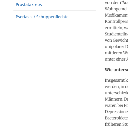
von der
Chon
Prostatakrebs
Wohngemeins
Medikamente
Psoriasis / Schuppenflechte
Kontrollper
ermitteln, 
Studienteiln
von Gewicht
unipolarer 
mittleren We
unter einer
Wie unters
Insgesamt ko
werden, in 
unterschiede
Männern. Da
waren bei F
Depressione
Bacteroidet
früheren Stu