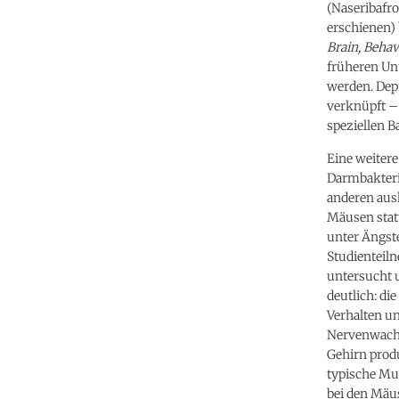
(Naseribafro
erschienen) 
Brain, Beha
früheren Un
werden. Dep
verknüpft –
speziellen 
Eine weitere
Darmbakteri
anderen aus
Mäusen statt
unter Ängste
Studienteil
untersucht u
deutlich: di
Verhalten u
Nervenwachs
Gehirn prod
typische Mus
bei den Mäu