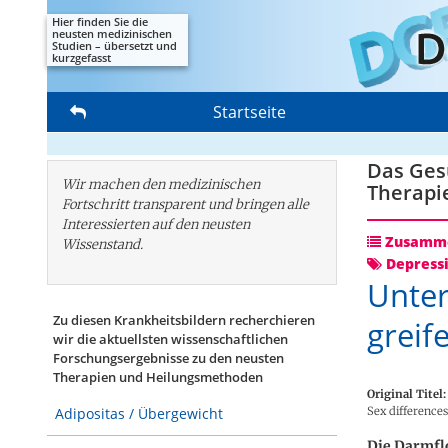
Hier finden Sie die
neusten medizinischen
Studien – übersetzt und
kurzgefasst
Startseite
Das Gesu
Wir machen den medizinischen
Therapi
Fortschritt transparent und bringen alle
Interessierten auf den neusten
Zusamme
Wissenstand.
Depress
Unter
Zu diesen Krankheitsbildern recherchieren
greif
wir die aktuellsten wissenschaftlichen
Forschungs­ergebnisse zu den neusten
Therapien und Heilungsmethoden
Original Titel:
Sex differences
Adipositas / Übergewicht
Die Darmfl