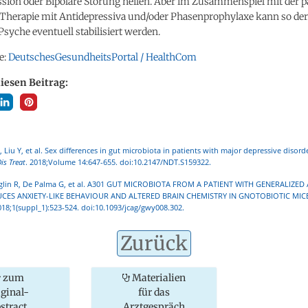
ssion oder Bipolare Störung heilen. Aber im Zusammenspiel mit der 
 Therapie mit Antidepressiva und/oder Phasenprophylaxe kann so de
Psyche eventuell stabilisiert werden.
e:
DeutschesGesundheitsPortal / HealthCom
diesen Beitrag:
 Liu Y, et al. Sex differences in gut microbiota in patients with major depressive disord
is Treat
. 2018;Volume 14:647-655. doi:10.2147/NDT.S159322.
lin R, De Palma G, et al. A301 GUT MICROBIOTA FROM A PATIENT WITH GENERALIZED 
CES ANXIETY-LIKE BEHAVIOUR AND ALTERED BRAIN CHEMISTRY IN GNOTOBIOTIC MIC
018;1(suppl_1):523-524. doi:10.1093/jcag/gwy008.302.
Zurück
zum
Materialien
iginal-
für das
stract
Arztgespräch