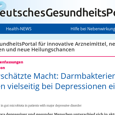
Health-NEWS
Hilfe bei Nebenwirkun
ndheitsPortal für innovative Arzneimittel, n
en und neue Heilungschancen
nfassungen
ion
schätzte Macht: Darmbakterie
en vielseitig bei Depressionen e
 in gut microbiota in patients with major depressive disorder
ora depressiver und gesunder Menschen unterschied sich in akt