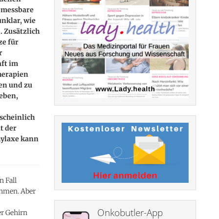
s messbare
nklar, wie
 Zusätzlich
ze für
r
ft im
herapien
gen und zu
Leben,
scheinlich
t der
hylaxe kann
n Fall
ehmen. Aber
Onkobutler-App
r Gehirn