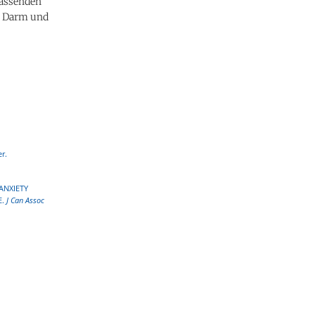
passenden
r Darm und
er.
ANXIETY
E.
J Can Assoc