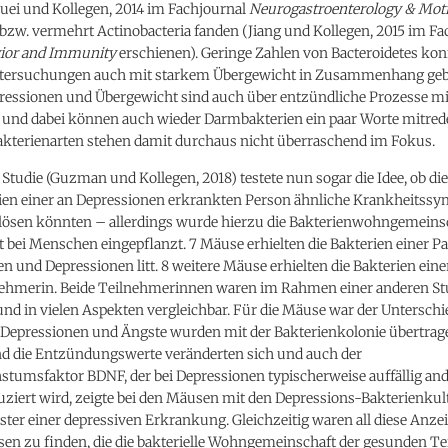
uei und Kollegen, 2014 im Fachjournal
Neurogastroenterology & Moti
bzw. vermehrt Actinobacteria fanden (Jiang und Kollegen, 2015 im Fa
vior and Immunity
erschienen). Geringe Zahlen von Bacteroidetes kon
tersuchungen auch mit starkem Übergewicht in Zusammenhang geb
ressionen und Übergewicht sind auch über entzündliche Prozesse m
 und dabei können auch wieder Darmbakterien ein paar Worte mitred
Bakterienarten stehen damit durchaus nicht überraschend im Fokus.
 Studie (Guzman und Kollegen, 2018) testete nun sogar die Idee, ob die
en einer an Depressionen erkrankten Person ähnliche Krankheitss
lösen könnten – allerdings wurde hierzu die Bakterienwohngemeinsc
 bei Menschen eingepflanzt. 7 Mäuse erhielten die Bakterien einer Pat
n und Depressionen litt. 8 weitere Mäuse erhielten die Bakterien ein
nehmerin. Beide Teilnehmerinnen waren im Rahmen einer anderen St
nd in vielen Aspekten vergleichbar. Für die Mäuse war der Unterschi
e Depressionen und Ängste wurden mit der Bakterienkolonie übertrage
nd die Entzündungswerte veränderten sich und auch der
tumsfaktor BDNF, der bei Depressionen typischerweise auffällig an
uziert wird, zeigte bei den Mäusen mit den Depressions-Bakterienkul
ter einer depressiven Erkrankung. Gleichzeitig waren all diese Anze
sen zu finden, die die bakterielle Wohngemeinschaft der gesunden T