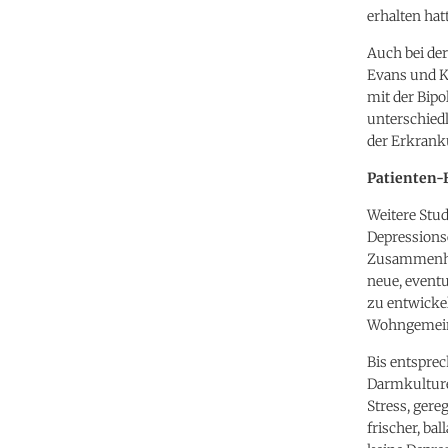
erhalten hat
Auch bei der
Evans und Ko
mit der Bipo
unterschied
der Erkran
Patienten-
Weitere Stud
Depressionse
Zusammenhäng
neue, event
zu entwicke
Wohngemeins
Bis entsprec
Darmkulturen
Stress, gere
frischer, ba